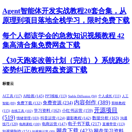
Agent智能体开发实战教程20套合集，从
原理到项目落地全栈学习，限时免费下载
每个人都该学会的急救知识视频教程 42
集高清合集免费网盘下载
《30天跑姿改善计划（完结）》系统跑步
姿势纠正教程网盘资源下载
标签云
AI绘画
(145)
AI工具
(117)
PPT模板
(113)
个人成长
(111)
Stable Diffusion
(94)
人工
内容创作
(389)
免费资源
(234)
免费下载
(132)
剪映教程
智能
(89)
开源项目
学习资料
(162)
小红书运营
(159)
(115)
在线工具
(102)
(519)
摄影教程
(142)
数据分析
(163)
抖音运营
(124)
沟通
情绪管理
(103)
电子书下载
(217)
电商运营
(147)
技巧
(120)
直播带货
(113)
电商课程
(100)
网盘下载
(423)
网盘学习资料
短视频制作
(151)
短视频运营
(99)