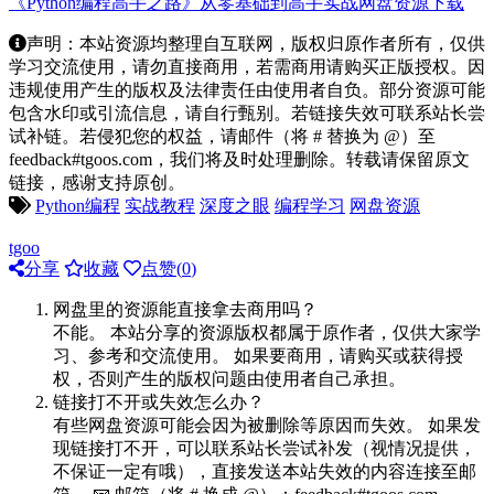
《Python编程高手之路》从零基础到高手实战网盘资源下载
声明：本站资源均整理自互联网，版权归原作者所有，仅供
学习交流使用，请勿直接商用，若需商用请购买正版授权。因
违规使用产生的版权及法律责任由使用者自负。部分资源可能
包含水印或引流信息，请自行甄别。若链接失效可联系站长尝
试补链。若侵犯您的权益，请邮件（将 # 替换为 @）至
feedback#tgoos.com，我们将及时处理删除。转载请保留原文
链接，感谢支持原创。
Python编程
实战教程
深度之眼
编程学习
网盘资源
tgoo
分享
收藏
点赞(
0
)
网盘里的资源能直接拿去商用吗？
不能。 本站分享的资源版权都属于原作者，仅供大家学
习、参考和交流使用。 如果要商用，请购买或获得授
权，否则产生的版权问题由使用者自己承担。
链接打不开或失效怎么办？
有些网盘资源可能会因为被删除等原因而失效。 如果发
现链接打不开，可以联系站长尝试补发（视情况提供，
不保证一定有哦），直接发送本站失效的内容连接至邮