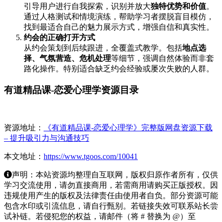
引导用户进行自我探索，识别并放大
独特优势和价值
。
通过人格测试和情境演练，帮助学习者摆脱盲目模仿，
找到最适合自己的魅力展示方式，增强自信和真实性。
约会的正确打开方式
从约会策划到后续跟进，全覆盖式教学。包括
地点选
择、气氛营造、危机处理
等细节，强调自然体验而非套
路化操作。特别适合缺乏约会经验或屡次失败的人群。
有道精品课-恋爱心理学资源目录
资源地址：
《有道精品课-恋爱心理学》完整版网盘资源下载
– 提升吸引力与沟通技巧
本文地址：
https://www.tgoos.com/10041
声明：本站资源均整理自互联网，版权归原作者所有，仅供
学习交流使用，请勿直接商用，若需商用请购买正版授权。因
违规使用产生的版权及法律责任由使用者自负。部分资源可能
包含水印或引流信息，请自行甄别。若链接失效可联系站长尝
试补链。若侵犯您的权益，请邮件（将 # 替换为 @）至