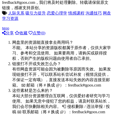
feedback#tgoos.com，我们将及时处理删除。转载请保留原文
链接，感谢支持原创。
人际关系
吸引力提升
恋爱心理学
情感课程
沟通技巧
网盘
学习资源
tgoo
分享
收藏
点赞(
0
)
网盘里的资源能直接拿去商用吗？
不能。 本站分享的资源版权都属于原作者，仅供大家学
习、参考和交流使用。 如果要商用，请购买或获得授
权，否则产生的版权问题由使用者自己承担。
链接打不开或失效怎么办？
有些网盘资源可能会因为被删除等原因而失效。 如果发
现链接打不开，可以联系站长尝试补发（视情况提供，
不保证一定有哦），直接发送本站失效的内容连接至邮
箱。 📧 邮箱（将 # 换成 @）：feedback#tgoos.com
这些素材是怎么来的？
本站大部分资源整理自互联网，仅供爱好者研究与学习
使用。 如果无意中侵犯了您的权益，请及时联系站长，
我们会尽快删除相关内容。 📮 侵权删除 / 违法举报 / 投
稿 📧 联系邮箱（将 # 换成 @）：feedback#tgoos.com