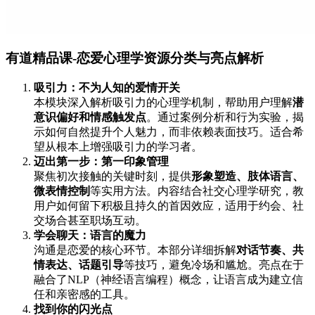
有道精品课-恋爱心理学资源分类与亮点解析
吸引力：不为人知的爱情开关
本模块深入解析吸引力的心理学机制，帮助用户理解
潜
意识偏好和情感触发点
。通过案例分析和行为实验，揭
示如何自然提升个人魅力，而非依赖表面技巧。适合希
望从根本上增强吸引力的学习者。
迈出第一步：第一印象管理
聚焦初次接触的关键时刻，提供
形象塑造、肢体语言、
微表情控制
等实用方法。内容结合社交心理学研究，教
用户如何留下积极且持久的首因效应，适用于约会、社
交场合甚至职场互动。
学会聊天：语言的魔力
沟通是恋爱的核心环节。本部分详细拆解
对话节奏、共
情表达、话题引导
等技巧，避免冷场和尴尬。亮点在于
融合了NLP（神经语言编程）概念，让语言成为建立信
任和亲密感的工具。
找到你的闪光点