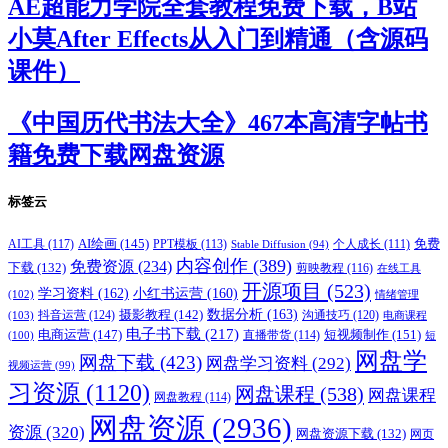
AE超能力学院全套教程免费下载，B站
小莫After Effects从入门到精通（含源码
课件）
《中国历代书法大全》467本高清字帖书
籍免费下载网盘资源
标签云
AI绘画
(145)
AI工具
(117)
PPT模板
(113)
免费
Stable Diffusion
(94)
个人成长
(111)
内容创作
(389)
免费资源
(234)
下载
(132)
剪映教程
(116)
在线工具
开源项目
(523)
学习资料
(162)
小红书运营
(160)
(102)
情绪管理
摄影教程
(142)
数据分析
(163)
抖音运营
(124)
沟通技巧
(120)
(103)
电商课程
电子书下载
(217)
电商运营
(147)
短视频制作
(151)
直播带货
(114)
(100)
短
网盘学
网盘下载
(423)
网盘学习资料
(292)
视频运营
(99)
习资源
(1120)
网盘课程
(538)
网盘课程
网盘教程
(114)
网盘资源
(2936)
资源
(320)
网盘资源下载
(132)
网页