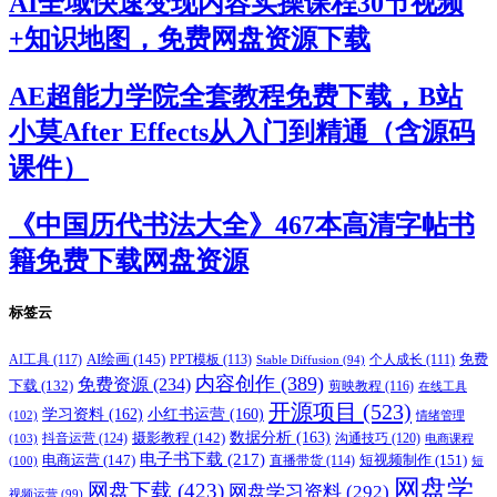
AI全域快速变现内容实操课程30节视频
+知识地图，免费网盘资源下载
AE超能力学院全套教程免费下载，B站
小莫After Effects从入门到精通（含源码
课件）
《中国历代书法大全》467本高清字帖书
籍免费下载网盘资源
标签云
AI绘画
(145)
AI工具
(117)
PPT模板
(113)
免费
Stable Diffusion
(94)
个人成长
(111)
内容创作
(389)
免费资源
(234)
下载
(132)
剪映教程
(116)
在线工具
开源项目
(523)
学习资料
(162)
小红书运营
(160)
(102)
情绪管理
摄影教程
(142)
数据分析
(163)
抖音运营
(124)
沟通技巧
(120)
(103)
电商课程
电子书下载
(217)
电商运营
(147)
短视频制作
(151)
直播带货
(114)
(100)
短
网盘学
网盘下载
(423)
网盘学习资料
(292)
视频运营
(99)