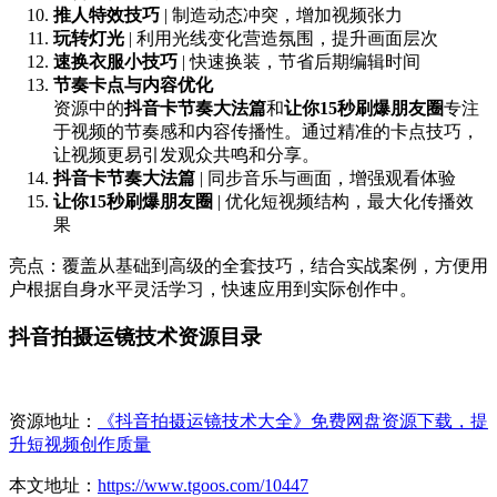
推人特效技巧
| 制造动态冲突，增加视频张力
玩转灯光
| 利用光线变化营造氛围，提升画面层次
速换衣服小技巧
| 快速换装，节省后期编辑时间
节奏卡点与内容优化
资源中的
抖音卡节奏大法篇
和
让你15秒刷爆朋友圈
专注
于视频的节奏感和内容传播性。通过精准的卡点技巧，
让视频更易引发观众共鸣和分享。
抖音卡节奏大法篇
| 同步音乐与画面，增强观看体验
让你15秒刷爆朋友圈
| 优化短视频结构，最大化传播效
果
亮点：覆盖从基础到高级的全套技巧，结合实战案例，方便用
户根据自身水平灵活学习，快速应用到实际创作中。
抖音拍摄运镜技术资源目录
资源地址：
《抖音拍摄运镜技术大全》免费网盘资源下载，提
升短视频创作质量
本文地址：
https://www.tgoos.com/10447