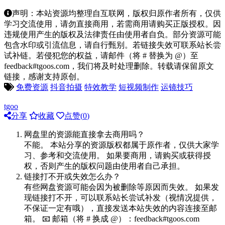
声明：本站资源均整理自互联网，版权归原作者所有，仅供
学习交流使用，请勿直接商用，若需商用请购买正版授权。因
违规使用产生的版权及法律责任由使用者自负。部分资源可能
包含水印或引流信息，请自行甄别。若链接失效可联系站长尝
试补链。若侵犯您的权益，请邮件（将 # 替换为 @）至
feedback#tgoos.com，我们将及时处理删除。转载请保留原文
链接，感谢支持原创。
免费资源
抖音拍摄
特效教学
短视频制作
运镜技巧
tgoo
分享
收藏
点赞(
0
)
网盘里的资源能直接拿去商用吗？
不能。 本站分享的资源版权都属于原作者，仅供大家学
习、参考和交流使用。 如果要商用，请购买或获得授
权，否则产生的版权问题由使用者自己承担。
链接打不开或失效怎么办？
有些网盘资源可能会因为被删除等原因而失效。 如果发
现链接打不开，可以联系站长尝试补发（视情况提供，
不保证一定有哦），直接发送本站失效的内容连接至邮
箱。 📧 邮箱（将 # 换成 @）：feedback#tgoos.com