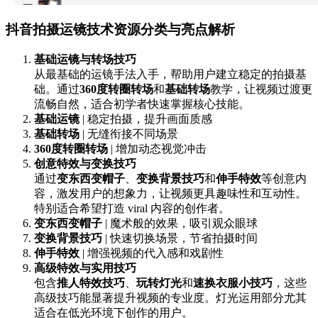
抖音拍摄运镜技术资源分类与亮点解析
基础运镜与转场技巧
从最基础的运镜手法入手，帮助用户建立稳定的拍摄基
础。通过
360度转圈转场
和
基础转场
教学，让视频过渡更
流畅自然，适合初学者快速掌握核心技能。
基础运镜
| 稳定拍摄，提升画面质感
基础转场
| 无缝衔接不同场景
360度转圈转场
| 增加动态视觉冲击
创意特效与变换技巧
通过
变东西变帽子
、
变换背景技巧
和
伸手特效
等创意内
容，激发用户的想象力，让视频更具趣味性和互动性。
特别适合希望打造 viral 内容的创作者。
变东西变帽子
| 魔术般的效果，吸引观众眼球
变换背景技巧
| 快速切换场景，节省拍摄时间
伸手特效
| 增强视频的代入感和戏剧性
高级特效与实用技巧
包含
推人特效技巧
、
玩转灯光
和
速换衣服小技巧
，这些
高级技巧能显著提升视频的专业度。灯光运用部分尤其
适合在低光环境下创作的用户。