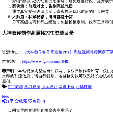
介绍恰到好处的动画使用策略，避免过度特效，提升演示
案例篇：前后对比，告别屌丝气质
通过真实案例改造演示，直观展示优化前后的巨大差异，
大师篇：私藏秘籍，满满都是干货
分享高级技巧和行业经验，包括模板定制、效率工具和创
大神教你制作高逼格PPT资源目录
资源地址：
《大神教你制作高逼格PPT》系统视频教程网盘下
本文地址：
https://www.tgoos.com/10491
声明：本站资源均整理自互联网，版权归原作者所有，仅供
水印或引流信息，请自行甄别。若链接失效可联系站长尝试补链。若侵
原创。
PPT教程
学习资源
演示设计
网盘下载
职场技能
tgoo
分享
收藏
点赞(
0
)
网盘里的资源能直接拿去商用吗？