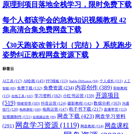
原理到项目落地全栈学习，限时免费下载
每个人都该学会的急救知识视频教程 42
集高清合集免费网盘下载
《30天跑姿改善计划（完结）》系统跑步
姿势纠正教程网盘资源下载
标签云
AI绘画
(145)
AI工具
(117)
PPT模板
(113)
个人成长
(111)
Stable Diffusion
(94)
人工
内容创作
(389)
免费资源
(234)
免费下载
(132)
剪映教程
智能
(89)
开源项目
学习资料
(162)
小红书运营
(159)
(115)
在线工具
(102)
(519)
摄影教程
(142)
数据分析
(163)
抖音运营
(124)
沟通
情绪管理
(103)
电子书下载
(217)
电商运营
(147)
技巧
(120)
直播带货
(113)
电商课程
(100)
网盘下载
(423)
网盘学习资料
短视频制作
(151)
短视频运营
(99)
网盘学习资源
(1119)
网盘课程
(291)
网盘教程
(114)