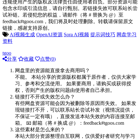
违规使用产生的版权及法律责任由使用者自负。部分资源可能
包含水印或引流信息，请自行甄别。若链接失效可联系站长尝
试补链。若侵犯您的权益，请邮件（将 # 替换为 @）至
feedback#tgoos.com，我们将及时处理删除。转载请保留原文
链接，感谢支持原创。
AI视频生成
OpenAI资源
Sora AI视频
提示词技巧
网盘学习
资料
tgoo
分享
收藏
点赞(
0
)
网盘里的资源能直接拿去商用吗？
不能。 本站分享的资源版权都属于原作者，仅供大家学
习、参考和交流使用。 如果要商用，请购买或获得授
权，否则产生的版权问题由使用者自己承担。
链接打不开或失效怎么办？
有些网盘资源可能会因为被删除等原因而失效。 如果发
现链接打不开，可以联系站长尝试补发（视情况提供，
不保证一定有哦），直接发送本站失效的内容连接至邮
箱。 📧 邮箱（将 # 换成 @）：feedback#tgoos.com
这些素材是怎么来的？
本站大部分资源整理自互联网，仅供爱好者研究与学习