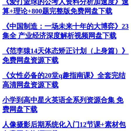
《爱打篮球的公考人资料分析加速度》速
算+理论+800题完整版免费网盘下载
《中国制造：一场未来十年的大博弈》23
集全 产业经济深度解析视频网盘下载
《范李猿14天体态矫正计划（上身篇）》
免费网盘资源下载
《女性必备的20堂q趣指南课》全套完结
高清网盘资源下载
小学到高中星火英语全系列资源合集 免
费网盘下载
人像摄影后期系统化入门12节课+素材包