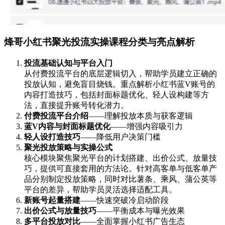
烽哥小红书聚光投流实操课程分类与亮点解析
投流基础认知与平台入门
从付费投流平台的底层逻辑切入，帮助学员建立正确的
投放认知，避免盲目烧钱。重点解析小红书蓝V账号的
内容打造技巧，包括封面标题优化、轻人设构建等方
法，直接提升账号转化潜力。
付费投流平台介绍
——理解投放本质与获客逻辑
蓝V内容与封面标题优化
——增强内容吸引力
轻人设打造技巧
——降低用户决策门槛
聚光投放策略与实操公式
核心模块聚焦聚光平台的计划搭建、出价公式、放量技
巧，提供可直接套用的方法论。针对高客单与低客单产
品分别制定投放策略，同时对比薯条、乘风、蒲公英等
平台的差异，帮助学员灵活选择适配工具。
新账号起量搭建
——快速突破冷启动阶段
出价公式与放量技巧
——平衡成本与曝光效果
多平台投放对比
——全面掌握小红书广告生态