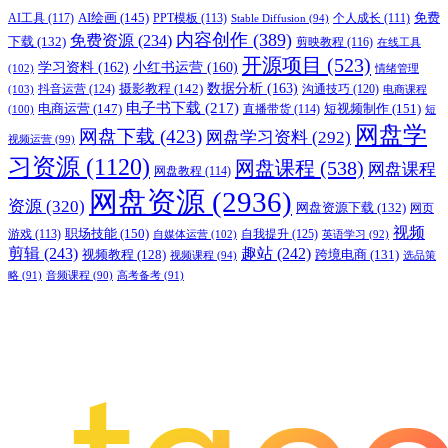
AI绘画
(145)
AI工具
(117)
PPT模板
(113)
免费
Stable Diffusion
(94)
个人成长
(111)
内容创作
(389)
免费资源
(234)
下载
(132)
剪映教程
(116)
在线工具
开源项目
(523)
学习资料
(162)
小红书运营
(160)
(102)
情绪管理
摄影教程
(142)
数据分析
(163)
抖音运营
(124)
沟通技巧
(120)
(103)
电商课程
电子书下载
(217)
电商运营
(147)
短视频制作
(151)
直播带货
(114)
(100)
短
网盘学
网盘下载
(423)
网盘学习资料
(292)
视频运营
(99)
习资源
(1120)
网盘课程
(538)
网盘课程
网盘教程
(114)
网盘资源
(2936)
资源
(320)
网盘资源下载
(132)
网页
视频
职场技能
(150)
游戏
(113)
自我提升
(125)
自媒体运营
(102)
英语学习
(92)
剪辑
(243)
趣站
(242)
视频教程
(128)
跨境电商
(131)
视频课程
(94)
选品策
略
(91)
音频课程
(90)
高考备考
(91)