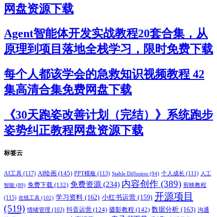
网盘资源下载
Agent智能体开发实战教程20套合集，从
原理到项目落地全栈学习，限时免费下载
每个人都该学会的急救知识视频教程 42
集高清合集免费网盘下载
《30天跑姿改善计划（完结）》系统跑步
姿势纠正教程网盘资源下载
标签云
AI绘画
(145)
AI工具
(117)
PPT模板
(113)
个人成长
(111)
Stable Diffusion
(94)
人工
内容创作
(389)
免费资源
(234)
免费下载
(132)
剪映教程
智能
(89)
开源项目
学习资料
(162)
小红书运营
(159)
(115)
在线工具
(102)
(519)
摄影教程
(142)
数据分析
(163)
抖音运营
(124)
沟通
情绪管理
(103)