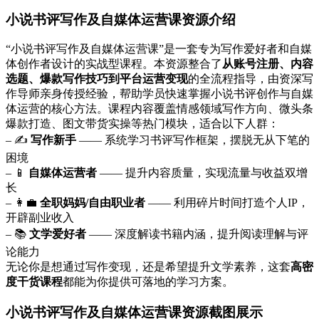
小说书评写作及自媒体运营课资源介绍
“小说书评写作及自媒体运营课”是一套专为写作爱好者和自媒
体创作者设计的实战型课程。本资源整合了
从账号注册、内容
选题、爆款写作技巧到平台运营变现
的全流程指导，由资深写
作导师亲身传授经验，帮助学员快速掌握小说书评创作与自媒
体运营的核心方法。课程内容覆盖情感领域写作方向、微头条
爆款打造、图文带货实操等热门模块，适合以下人群：
– ✍️
写作新手
—— 系统学习书评写作框架，摆脱无从下笔的
困境
– 📱
自媒体运营者
—— 提升内容质量，实现流量与收益双增
长
– 👩‍💼
全职妈妈/自由职业者
—— 利用碎片时间打造个人IP，
开辟副业收入
– 📚
文学爱好者
—— 深度解读书籍内涵，提升阅读理解与评
论能力
无论你是想通过写作变现，还是希望提升文学素养，这套
高密
度干货课程
都能为你提供可落地的学习方案。
小说书评写作及自媒体运营课资源截图展示