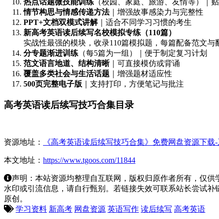
热点话题微技能训练
（校园、家庭、旅游、友情等）｜贴
情节构思与情感传递方法
｜增强故事感染力与完整性
PPT+文档双模式讲解
｜适合不同学习习惯的考生
新高考英语读后续写名校模拟专练（110篇）
实战性最强的模块，收录110篇模拟题，每篇配备范文与
分专题渐进训练
（每5篇为一组）｜便于制定复习计划
范文语言地道、结构清晰
｜可直接模仿或背诵
覆盖多类社会与生活话题
｜增强题材适应性
500页完整电子版
｜支持打印，方便笔记与批注
高考英语读后续写技巧合集目录
资源地址：
《高考英语读后续写技巧合集》免费网盘资源下载-
本文地址：
https://www.tgoos.com/11844
声明：本站资源均整理自互联网，版权归原作者所有，仅供
水印或引流信息，请自行甄别。若链接失效可联系站长尝试补链。若侵
原创。
学习资料
新高考
网盘资源
英语写作
读后续写
高考英语