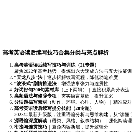
高考英语读后续写技巧合集分类与亮点解析
高考英语读后续写技巧与训练（21专题）
聚焦2022年高考趋势，提炼出六大速成方法与五大技能
“天龙八步”法
｜逐步拆解续写流程，降低动笔难度
“波浪式”剧情推进法
｜增强故事张力与连贯性
好词好句200句素材库
（上下两辑）｜直接积累高分表达
高频语法与修辞专项
｜夯实语言基础，提升文采
分话题描写素材
（动作、环境、心理、人物）｜精准应对
高考英语读后续写提分技能（28专题）
2023年最新升级版，注重语篇分析与思维构建，从“读懂”
源语篇深度解读
（语类、风格、叙事结构）｜强化阅读理
衔接与连贯技巧
｜避免内容断层，提升逻辑分