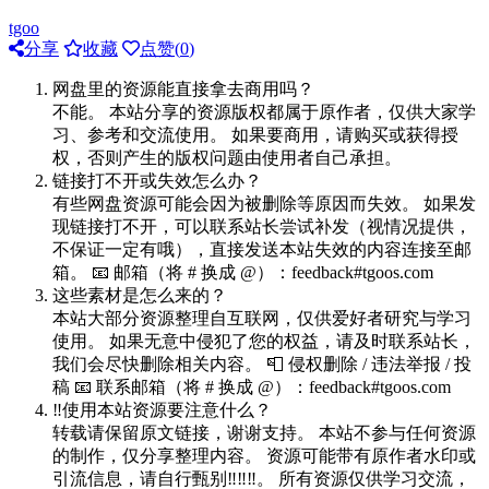
tgoo
分享
收藏
点赞(
0
)
网盘里的资源能直接拿去商用吗？
不能。 本站分享的资源版权都属于原作者，仅供大家学
习、参考和交流使用。 如果要商用，请购买或获得授
权，否则产生的版权问题由使用者自己承担。
链接打不开或失效怎么办？
有些网盘资源可能会因为被删除等原因而失效。 如果发
现链接打不开，可以联系站长尝试补发（视情况提供，
不保证一定有哦），直接发送本站失效的内容连接至邮
箱。 📧 邮箱（将 # 换成 @）：feedback#tgoos.com
这些素材是怎么来的？
本站大部分资源整理自互联网，仅供爱好者研究与学习
使用。 如果无意中侵犯了您的权益，请及时联系站长，
我们会尽快删除相关内容。 📮 侵权删除 / 违法举报 / 投
稿 📧 联系邮箱（将 # 换成 @）：feedback#tgoos.com
‼️使用本站资源要注意什么？
转载请保留原文链接，谢谢支持。 本站不参与任何资源
的制作，仅分享整理内容。 资源可能带有原作者水印或
引流信息，请自行甄别‼️‼️‼️。 所有资源仅供学习交流，