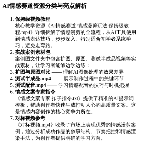
AI情感赛道资源分类与亮点解析
保姆级视频教程
核心教学资源《AI情感赛道 情感漫剪玩法 保姆级教
程.mp4》详细拆解了情感漫剪的全流程，从AI工具使用
到情感表达技巧，步步深入。特别适合初学者系统学
习，避免走弯路。
实战案例素材包
案例图文件夹中包含扩图、原图、测试半成品视频等实
战素材，让学习者能够边学边练：
扩图与原图对比
—— 理解AI图像处理的效果差异
测试半成品.mp4
—— 展示制作过程中的关键环节
测试配音.mp4
—— 学习情感配音的技巧与时机把握
情感文案专家指令
《情感文案专家 扣子指令.txt》提供了精准的AI提示词
模板，帮助创作者快速生成打动人心的高质量文案。这
是情感内容创作的核心竞争力所在。
对标视频参考
《对标视频.mp4》收录了市场上表现优秀的情感漫剪案
例，通过分析成功作品的叙事结构、节奏把控和情感渲
染手法，为创作者提供明确的学习方向。