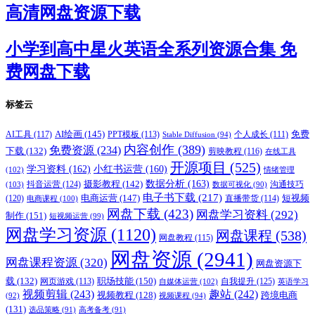
高清网盘资源下载
小学到高中星火英语全系列资源合集 免
费网盘下载
标签云
AI绘画
(145)
AI工具
(117)
PPT模板
(113)
免费
Stable Diffusion
(94)
个人成长
(111)
内容创作
(389)
免费资源
(234)
下载
(132)
剪映教程
(116)
在线工具
开源项目
(525)
学习资料
(162)
小红书运营
(160)
(102)
情绪管理
摄影教程
(142)
数据分析
(163)
抖音运营
(124)
沟通技巧
(103)
数据可视化
(90)
电子书下载
(217)
电商运营
(147)
短视频
(120)
直播带货
(114)
电商课程
(100)
网盘下载
(423)
网盘学习资料
(292)
制作
(151)
短视频运营
(99)
网盘学习资源
(1120)
网盘课程
(538)
网盘教程
(115)
网盘资源
(2941)
网盘课程资源
(320)
网盘资源下
职场技能
(150)
载
(132)
网页游戏
(113)
自我提升
(125)
自媒体运营
(102)
英语学习
视频剪辑
(243)
趣站
(242)
视频教程
(128)
跨境电商
(92)
视频课程
(94)
(131)
选品策略
(91)
高考备考
(91)