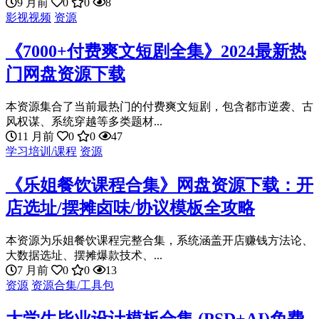
9 月前
0
0
8
影视视频
资源
《7000+付费爽文短剧全集》2024最新热
门网盘资源下载
本资源集合了当前最热门的付费爽文短剧，包含都市逆袭、古
风权谋、系统穿越等多类题材...
11 月前
0
0
47
学习培训/课程
资源
《乐姐餐饮课程合集》网盘资源下载：开
店选址/摆摊卤味/协议模板全攻略
本资源为乐姐餐饮课程完整合集，系统涵盖开店赚钱方法论、
大数据选址、摆摊爆款技术、...
7 月前
0
0
13
资源
资源合集/工具包
大学生毕业设计模板合集 (PSD+AI)免费