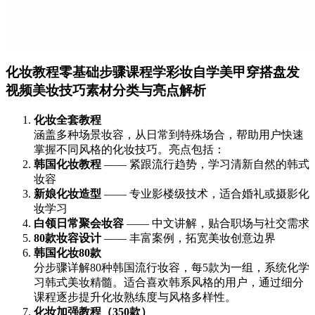
化妆教程零基础步骤课程学彩妆自学美甲穿搭盘发
视频美妆技巧素材分类与亮点解析
化妆全套教程
涵盖多种场景妆容，从日常到特殊场合，帮助用户快速
掌握不同风格的化妆技巧。亮点包括：
韩国化妆教程
—— 紧跟流行趋势，学习清新自然的韩式
妆容
新娘化妆造型
—— 专业影楼级技术，适合婚礼或摄影化
妆学习
白领日常聚会妆容
—— 中文讲解，贴合职场与社交需求
80款妆容设计
—— 丰富案例，拓宽美妆创意边界
韩国化妆80款
分步骤详解80种韩国流行妆容，每5款为一组，系统化学
习韩式美妆精髓。适合喜欢韩系风格的用户，通过细分
课程逐步提升化妆熟练度与风格多样性。
化妆加强教程（350款）