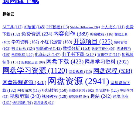
费网盘下载
标签云
AI绘画
(145)
AI工具
(117)
PPT模板
(113)
免费
Stable Diffusion
(94)
个人成长
(111)
内容创作
(389)
免费资源
(234)
下载
(132)
剪映教程
(116)
在线工具
开源项目
(525)
学习资料
(162)
小红书运营
(160)
(102)
情绪管理
摄影教程
(142)
数据分析
(163)
抖音运营
(124)
沟通技巧
(103)
数据可视化
(90)
电子书下载
(217)
电商运营
(147)
短视频
(120)
直播带货
(114)
电商课程
(100)
网盘下载
(423)
网盘学习资料
(292)
制作
(151)
短视频运营
(99)
网盘学习资源
(1120)
网盘课程
(538)
网盘教程
(115)
网盘资源
(2941)
网盘课程资源
(320)
网盘资源下
职场技能
(150)
载
(132)
网页游戏
(113)
自我提升
(125)
自媒体运营
(102)
英语学习
视频剪辑
(243)
趣站
(242)
视频教程
(128)
跨境电商
(92)
视频课程
(94)
(131)
选品策略
(91)
高考备考
(91)