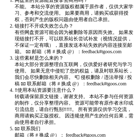
网盘里的资源能直接拿去商用吗？
不能。 本站分享的资源版权都属于原作者，仅供大家学
习、参考和交流使用。 如果要商用，请购买或获得授
权，否则产生的版权问题由使用者自己承担。
链接打不开或失效怎么办？
有些网盘资源可能会因为被删除等原因而失效。 如果发
现链接打不开，可以联系站长尝试补发（视情况提供，
不保证一定有哦），直接发送本站失效的内容连接至邮
箱。 📧 邮箱（将 # 换成 @）：feedback#tgoos.com
这些素材是怎么来的？
本站大部分资源整理自互联网，仅供爱好者研究与学习
使用。 如果无意中侵犯了您的权益，请及时联系站长，
我们会尽快删除相关内容。 📮 侵权删除 / 违法举报 / 投
稿 📧 联系邮箱（将 # 换成 @）：feedback#tgoos.com
‼️使用本站资源要注意什么？
转载请保留原文链接，谢谢支持。 本站不参与任何资源
的制作，仅分享整理内容。 资源可能带有原作者水印或
引流信息，请自行甄别‼️‼️‼️。 所有资源仅供学习交流，
商用请购买正版授权。 因违规使用产生的任何后果，需
由使用者自行承担。
📧 联系我们
邮箱（将 # 换成 @）： feedback#tgoos.com