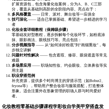
扩展资源包，包含海量化妆案例，分为A、B、C三部
分，覆盖从基础到高阶的全阶段内容。亮点在于：
多风格覆盖
—— 日常、派对、舞台妆等一应俱全
技巧深化
—— 适合已掌握基础、希望进一步精进的学习
者
化妆全套详细教程（保姆级步骤）
零基础友好型教程，逐步拆解每个化妆环节，如粉底涂
抹、眼影画法、眼线技巧等。亮点包括：
分步视频指导
—— 从“如何涂好粉底”到“画烟熏妆”，每
步独立讲解
问题针对性解决
—— 包含遮瑕、修容、眼袋遮盖等常见
难题
多场景应用
—— 职场知性妆、约会眼妆、立体鼻妆等实
用主题
职业穿搭范例
补充资源，提供多个时尚博主的穿搭示范（如Bobur2、
feyona等），帮助用户整合妆容与服装搭配，打造整体
形象。适合注重外在形象管理的职场人群与时尚爱好
者。
化妆教程零基础步骤课程学彩妆自学美甲穿搭盘发