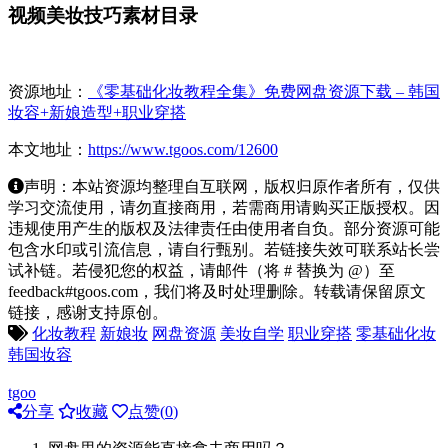
视频美妆技巧素材目录
资源地址：
《零基础化妆教程全集》免费网盘资源下载 – 韩国
妆容+新娘造型+职业穿搭
本文地址：
https://www.tgoos.com/12600
声明：本站资源均整理自互联网，版权归原作者所有，仅供
学习交流使用，请勿直接商用，若需商用请购买正版授权。因
违规使用产生的版权及法律责任由使用者自负。部分资源可能
包含水印或引流信息，请自行甄别。若链接失效可联系站长尝
试补链。若侵犯您的权益，请邮件（将 # 替换为 @）至
feedback#tgoos.com，我们将及时处理删除。转载请保留原文
链接，感谢支持原创。
化妆教程
新娘妆
网盘资源
美妆自学
职业穿搭
零基础化妆
韩国妆容
tgoo
分享
收藏
点赞(
0
)