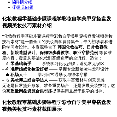
详情介绍
常见问题
化妆教程零基础步骤课程学彩妆自学美甲穿搭盘发
视频美妆技巧素材介绍
“化妆教程零基础步骤课程学彩妆自学美甲穿搭盘发视频美妆
技巧素材”是一套全面的美妆自学资源集合，专为初学者和进
阶学习者设计。本资源整合了
韩国化妆技巧、日常妆容教
程、新娘造型设计、保姆级步骤教学、职业穿搭范例
等多维
度内容，覆盖从基础化妆到高级造型的全流程。适合：
– 💄
零基础新手
—— 系统学习化妆步骤，避免常见误区
– 👰
准新娘或化妆爱好者
—— 掌握专业新娘妆与发型设计
– 💼
职场人士
—— 学习日常通勤妆与得体穿搭
– 🎨
美妆博主或自学达人
—— 获取丰富素材与创意灵感
无论是日常提升形象、准备重要场合，还是发展美妆技能，这
份
高质量网盘资源合集
都能提供实用且易于跟学的指导。
化妆教程零基础步骤课程学彩妆自学美甲穿搭盘发
视频美妆技巧素材截图展示