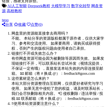
链接，感谢支持原创。
AI人工智能
Deepseek教程
大模型学习
数字化转型
网盘资
源
高校教程
tgoo
分享
收藏
点赞(
0
)
网盘里的资源能直接拿去商用吗？
不能。 本站分享的资源版权都属于原作者，仅供大家学
习、参考和交流使用。 如果要商用，请购买或获得授
权，否则产生的版权问题由使用者自己承担。
链接打不开或失效怎么办？
有些网盘资源可能会因为被删除等原因而失效。 如果发
现链接打不开，可以联系站长尝试补发（视情况提供，
不保证一定有哦），直接发送本站失效的内容连接至邮
箱。 📧 邮箱（将 # 换成 @）：feedback#tgoos.com
这些素材是怎么来的？
本站大部分资源整理自互联网，仅供爱好者研究与学习
使用。 如果无意中侵犯了您的权益，请及时联系站长，
我们会尽快删除相关内容。 📮 侵权删除 / 违法举报 / 投
稿 📧 联系邮箱（将 # 换成 @）：feedback#tgoos.com
‼️使用本站资源要注意什么？