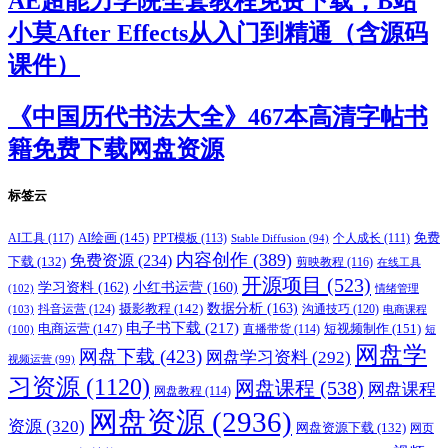
AE超能力学院全套教程免费下载，B站
小莫After Effects从入门到精通（含源码
课件）
《中国历代书法大全》467本高清字帖书
籍免费下载网盘资源
标签云
AI绘画
(145)
AI工具
(117)
PPT模板
(113)
免费
Stable Diffusion
(94)
个人成长
(111)
内容创作
(389)
免费资源
(234)
下载
(132)
剪映教程
(116)
在线工具
开源项目
(523)
学习资料
(162)
小红书运营
(160)
(102)
情绪管理
摄影教程
(142)
数据分析
(163)
抖音运营
(124)
沟通技巧
(120)
(103)
电商课程
电子书下载
(217)
电商运营
(147)
短视频制作
(151)
直播带货
(114)
(100)
短
网盘学
网盘下载
(423)
网盘学习资料
(292)
视频运营
(99)
习资源
(1120)
网盘课程
(538)
网盘课程
网盘教程
(114)
网盘资源
(2936)
资源
(320)
网盘资源下载
(132)
网页