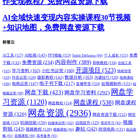
作变现教程》免费网盘资源下载
AI全域快速变现内容实操课程30节视频
+知识地图，免费网盘资源下载
标签云
AI绘画
(145)
AI工具
(117)
PPT模板
(113)
免费
Stable Diffusion
(94)
个人成长
(111)
内容创作
(389)
免费资源
(234)
下载
(132)
剪映教程
(116)
在线工具
开源项目
(523)
学习资料
(162)
小红书运营
(160)
(102)
情绪管理
摄影教程
(142)
数据分析
(163)
抖音运营
(124)
沟通技巧
(120)
(103)
电商课程
电子书下载
(217)
电商运营
(147)
短视频制作
(151)
直播带货
(114)
(100)
短
网盘学
网盘下载
(423)
网盘学习资料
(292)
视频运营
(99)
习资源
(1120)
网盘课程
(538)
网盘课程
网盘教程
(114)
网盘资源
(2936)
资源
(320)
网盘资源下载
(132)
网页
视频
职场技能
(150)
游戏
(113)
自我提升
(125)
自媒体运营
(102)
英语学习
(92)
剪辑
(243)
趣站
(242)
视频教程
(128)
跨境电商
(131)
视频课程
(94)
选品策
略
(91)
音频课程
(90)
高考备考
(91)