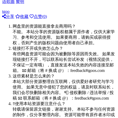
语歌曲
黎明
tgoo
分享
收藏
点赞(
0
)
网盘里的资源能直接拿去商用吗？
不能。 本站分享的资源版权都属于原作者，仅供大家学
习、参考和交流使用。 如果要商用，请购买或获得授
权，否则产生的版权问题由使用者自己承担。
链接打不开或失效怎么办？
有些网盘资源可能会因为被删除等原因而失效。 如果发
现链接打不开，可以联系站长尝试补发（视情况提供，
不保证一定有哦），直接发送本站失效的内容连接至邮
箱。 📧 邮箱（将 # 换成 @）：feedback#tgoos.com
这些素材是怎么来的？
本站大部分资源整理自互联网，仅供爱好者研究与学习
使用。 如果无意中侵犯了您的权益，请及时联系站长，
我们会尽快删除相关内容。 📮 侵权删除 / 违法举报 / 投
稿 📧 联系邮箱（将 # 换成 @）：feedback#tgoos.com
‼️使用本站资源要注意什么？
转载请保留原文链接，谢谢支持。 本站不参与任何资源
的制作，仅分享整理内容。 资源可能带有原作者水印或