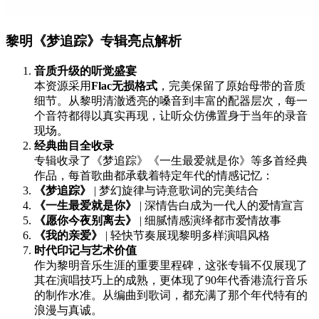
黎明《梦追踪》专辑亮点解析
音质升级的听觉盛宴
本资源采用
Flac无损格式
，完美保留了原始母带的音质
细节。从黎明清澈透亮的嗓音到丰富的配器层次，每一
个音符都得以真实再现，让听众仿佛置身于当年的录音
现场。
经典曲目全收录
专辑收录了《梦追踪》《一生最爱就是你》等多首经典
作品，每首歌曲都承载着特定年代的情感记忆：
《梦追踪》
| 梦幻旋律与诗意歌词的完美结合
《一生最爱就是你》
| 深情告白成为一代人的爱情宣言
《愿你今夜别离去》
| 细腻情感演绎都市爱情故事
《我的亲爱》
| 轻快节奏展现黎明多样演唱风格
时代印记与艺术价值
作为黎明音乐生涯的重要里程碑，这张专辑不仅展现了
其在演唱技巧上的成熟，更体现了90年代香港流行音乐
的制作水准。从编曲到歌词，都充满了那个年代特有的
浪漫与真诚。