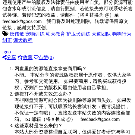
违规使用产生的版权及法律责任由使用者自负。部分资源可能
包含水印或引流信息，请自行甄别。若链接失效可联系站长尝
试补链。若侵犯您的权益，请邮件（将 # 替换为 @）至
feedback#tgoos.com，我们将及时处理删除。转载请保留原文
链接，感谢支持原创。
唐伟敏
宠物训练
幼犬教育
护卫犬训练
犬道团队
狗狗行为
纠正
训犬教程
tgoo
分享
收藏
点赞(
0
)
网盘里的资源能直接拿去商用吗？
不能。 本站分享的资源版权都属于原作者，仅供大家学
习、参考和交流使用。 如果要商用，请购买或获得授
权，否则产生的版权问题由使用者自己承担。
链接打不开或失效怎么办？
有些网盘资源可能会因为被删除等原因而失效。 如果发
现链接打不开，可以联系站长尝试补发（视情况提供，
不保证一定有哦），直接发送本站失效的内容连接至邮
箱。 📧 邮箱（将 # 换成 @）：feedback#tgoos.com
这些素材是怎么来的？
本站大部分资源整理自互联网，仅供爱好者研究与学习