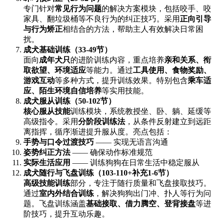
专门针对
常见行为问题
的解决方案模块，包括咬手、咬
家具、翻垃圾桶等不良行为的纠正技巧。采用
正向引导
与行为矫正
相结合的方法，帮助主人有效解决日常困
扰。
成犬基础训练（33-49节）
面向
成年犬只
的进阶训练内容，重点培养
亲和关系、衔
取欲望、环境适应
等能力。通过
工具使用、食物奖励、
游戏互动
等多种方式，提升训练效果。特别包含
乘车适
应、陌生环境自信培养
等实用技能。
成犬服从训练（50-102节）
核心服从技能
训练模块，系统教授坐、卧、躺、延缓等
高级指令。采用
分阶段训练法
，从条件反射建立到远距
离指挥，循序渐进提升服从度。亮点包括：
手势与口令过渡技巧
—— 实现无语言沟通
姿势纠正方法
—— 确保动作标准规范
实际生活应用
—— 训练狗狗在日常生活中稳定服从
成犬随行与飞盘训练（103-110+补充1-6节）
高级技能训练
部分，专注于随行质量和飞盘接取技巧。
通过
室内外结合训练
，解决狗狗出门冲、扑人等行为问
题。飞盘训练涵盖
基础接取、借力腾空、登背接盘
等进
阶技巧，提升互动乐趣。