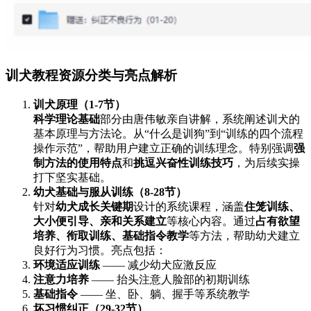
训犬教程资源分类与亮点解析
训犬原理（1-7节）
科学理论基础
部分由唐伟敏亲自讲解，系统阐述训犬的
基本原理与方法论。从“什么是训狗”到“训练的四个流程
操作示范”，帮助用户建立正确的训练理念。特别强调
强
制方法的使用特点
和
挑逗兴奋性训练技巧
，为后续实操
打下坚实基础。
幼犬基础与服从训练（8-28节）
针对
幼犬成长关键期
设计的系统课程，涵盖
住笼训练、
大小便引导、亲和关系建立
等核心内容。通过
占有欲望
培养、衔取训练、基础指令教学
等方法，帮助幼犬建立
良好行为习惯。亮点包括：
环境适应训练
—— 减少幼犬应激反应
注意力培养
—— 抬头注意人脸部的初期训练
基础指令
—— 坐、卧、躺、握手等系统教学
坏习惯纠正（29-32节）