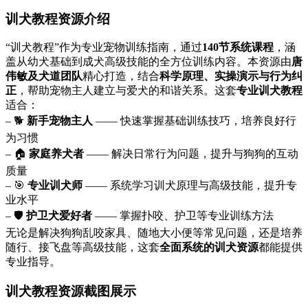
训犬教程资源介绍
“训犬教程”作为专业宠物训练指南，通过
140节系统课程
，涵
盖从幼犬基础到成犬高级技能的全方位训练内容。本资源由
唐
伟敏及犬道团队
精心打造，结合
科学原理、实操演示与行为纠
正
，帮助宠物主人建立与爱犬的和谐关系。这套
专业训犬教程
适合：
– 🐕
新手宠物主人
—— 快速掌握基础训练技巧，培养良好行
为习惯
– 🏠
家庭养犬者
—— 解决日常行为问题，提升与狗狗的互动
质量
– 🎯
专业训犬师
—— 系统学习训犬原理与高级技能，提升专
业水平
– 🛡️
护卫犬爱好者
—— 掌握扑咬、护卫等专业训练方法
无论是解决狗狗乱咬家具、随地大小便等常见问题，还是培养
随行、接飞盘等高级技能，这套
全面系统的训犬资源
都能提供
专业指导。
训犬教程资源截图展示