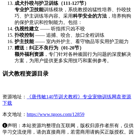
成犬扑咬与护卫训练（111-127节）
专业护卫技能
训练模块，系统教授凶猛性培养、扑咬技
巧、护主训练等内容。采用
科学安全的方法
，培养狗狗
的保护意识和控制能力。包括：
仇视性建立
—— 听指挥只凶不咬
扑咬控制
—— 追捕、咬合、放口全程训练
护主技能
—— 室内外护主、看守物品等实用护卫能力
赠送：纠正不良行为（01-20节）
额外福利资源
，专门针对各种顽固行为问题的深度解决
方案，为用户提供更多实用技巧和案例参考。
训犬教程资源目录
资源地址：
《唐伟敏140节训犬教程》专业宠物训练网盘资源
下载
本文地址：
https://www.tgoos.com/12859
声明：本站资源均整理自互联网，版权归原作者所有，仅供
学习交流使用，请勿直接商用，若需商用请购买正版授权。因