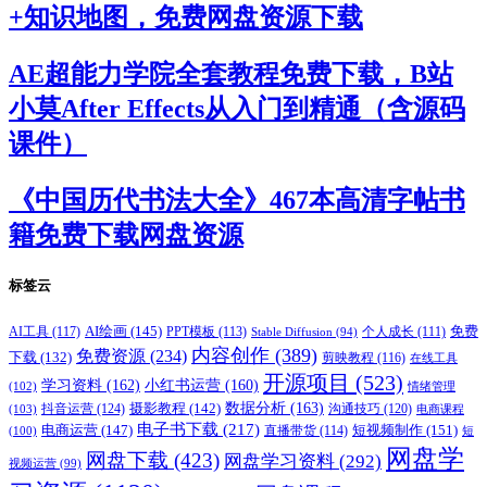
+知识地图，免费网盘资源下载
AE超能力学院全套教程免费下载，B站
小莫After Effects从入门到精通（含源码
课件）
《中国历代书法大全》467本高清字帖书
籍免费下载网盘资源
标签云
AI绘画
(145)
AI工具
(117)
PPT模板
(113)
免费
Stable Diffusion
(94)
个人成长
(111)
内容创作
(389)
免费资源
(234)
下载
(132)
剪映教程
(116)
在线工具
开源项目
(523)
学习资料
(162)
小红书运营
(160)
(102)
情绪管理
摄影教程
(142)
数据分析
(163)
抖音运营
(124)
沟通技巧
(120)
(103)
电商课程
电子书下载
(217)
电商运营
(147)
短视频制作
(151)
直播带货
(114)
(100)
短
网盘学
网盘下载
(423)
网盘学习资料
(292)
视频运营
(99)