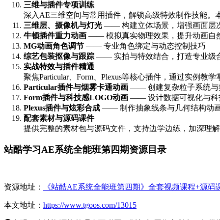
三维与插件专项训练
深入AE三维空间与常用插件，解锁高级特效制作技能。
三维层、摄像机与灯光
—— 构建立体场景，增强画面层
牛顿插件重力动画
—— 模拟真实物理效果，提升动画自
MG动画角色调节
—— 专业角色绑定与动态控制技巧
综艺包装抠像与跟踪
—— 实拍与特效结合，打造专业级
实战特效与插件精通
聚焦Particular、Form、Plexus等核心插件
Particular插件与烟雾卡通动画
—— 创建复杂粒子系统与
Form插件与科技感LOGO动画
—— 设计数据可视化与科
Plexus插件与炫彩合成
—— 制作抽象线条与几何结构动
配套素材与源码课件
提供完整的素材包与源码文件，支持边学边练，加深理解
站酷学习AE系统全能班第四期资源目录
资源地址：
《站酷AE系统全能班第四期》全套视频课程+源码
本文地址：
https://www.tgoos.com/13015