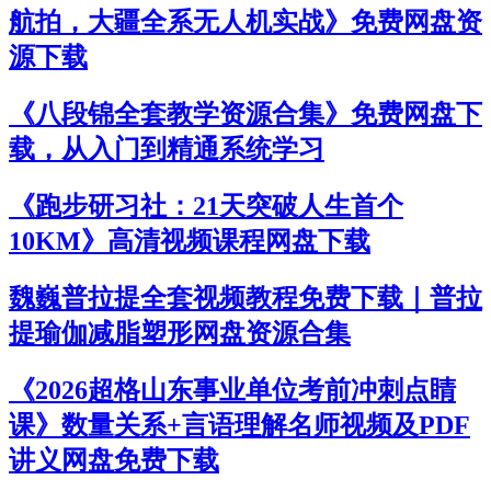
航拍，大疆全系无人机实战》免费网盘资
源下载
《八段锦全套教学资源合集》免费网盘下
载，从入门到精通系统学习
《跑步研习社：21天突破人生首个
10KM》高清视频课程网盘下载
魏巍普拉提全套视频教程免费下载｜普拉
提瑜伽减脂塑形网盘资源合集
《2026超格山东事业单位考前冲刺点睛
课》数量关系+言语理解名师视频及PDF
讲义网盘免费下载