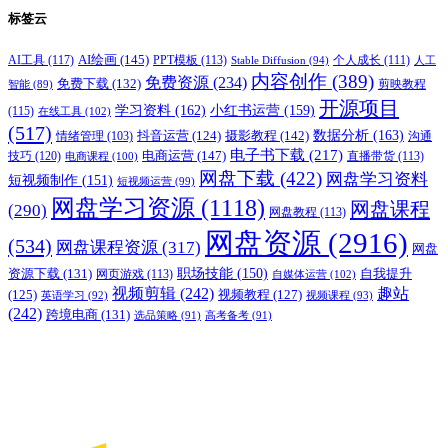
标签云
AI绘画
(145)
AI工具
(117)
PPT模板
(113)
个人成长
(111)
Stable Diffusion
(94)
人工
内容创作
(389)
免费资源
(234)
免费下载
(132)
剪映教程
智能
(89)
开源项目
学习资料
(162)
小红书运营
(159)
(115)
在线工具
(102)
(517)
摄影教程
(142)
数据分析
(163)
抖音运营
(124)
沟通
情绪管理
(103)
电子书下载
(217)
电商运营
(147)
技巧
(120)
直播带货
(113)
电商课程
(100)
网盘下载
(422)
网盘学习资料
短视频制作
(151)
短视频运营
(99)
网盘学习资源
(1118)
网盘课程
(290)
网盘教程
(113)
网盘资源
(2916)
(534)
网盘课程资源
(317)
网盘
职场技能
(150)
资源下载
(131)
网页游戏
(113)
自我提升
自媒体运营
(102)
视频剪辑
(242)
趣站
(125)
视频教程
(127)
英语学习
(92)
视频课程
(93)
(242)
跨境电商
(131)
选品策略
(91)
高考备考
(91)