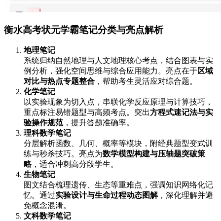
衡水高考状元学霸笔记分类与亮点解析
地理笔记
系统归纳自然地理与人文地理核心考点，结合图表与实
例分析，强化空间思维与综合应用能力。亮点在于
区域
对比与热点专题整合
，帮助考生灵活应对综合题。
化学笔记
以实验现象为切入点，串联化学反应原理与计算技巧，
重点标注易错题型与高频考点。突出
方程式速记法与实
验操作规范
，提升答题准确率。
理科数学笔记
分层解析函数、几何、概率等模块，附经典题型变式训
练与秒杀技巧。亮点为
数学模型构建与压轴题突破策
略
，适合冲刺高分段学生。
生物笔记
图文结合梳理遗传、生态等重难点，强调知识网络化记
忆。通过
实验设计与生命过程动态图解
，深化理解并避
免概念混淆。
文科数学笔记