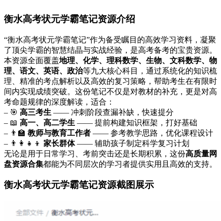
衡水高考状元学霸笔记资源介绍
“衡水高考状元学霸笔记”作为备受瞩目的高效学习资料，凝聚
了顶尖学霸的智慧结晶与实战经验，是高考备考的宝贵资源。
本资源全面覆盖
地理、化学、理科数学、生物、文科数学、物
理、语文、英语、政治
等九大核心科目，通过系统化的知识梳
理、精准的考点解析以及高效的复习策略，帮助考生在有限时
间内实现成绩突破。这份笔记不仅是对教材的补充，更是对高
考命题规律的深度解读，适合：
– 🎯
高三考生
—— 冲刺阶段查漏补缺，快速提分
– 📖
高一、高二学生
—— 提前构建知识框架，打好基础
– 👨‍🏫
教师与教育工作者
—— 参考教学思路，优化课程设计
– 👨‍👩‍👧‍👦
家长群体
—— 辅助孩子制定科学复习计划
无论是用于日常学习、考前突击还是长期积累，这份
高质量网
盘资源合集
都能为不同层次的学习者提供实用且高效的支持。
衡水高考状元学霸笔记资源截图展示