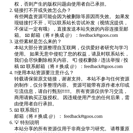
权，否则产生的版权问题由使用者自己承担。
链接打不开或失效怎么办？
有些网盘资源可能会因为被删除等原因而失效。 如果发
现链接打不开，可以联系站长尝试补发（视情况提供，
不保证一定有哦），直接发送本站失效的内容连接至邮
箱。 📧 邮箱（将 # 换成 @）：feedback#tgoos.com
这些素材是怎么来的？
本站大部分资源整理自互联网，仅供爱好者研究与学习
使用。 如果无意中侵犯了您的权益，请及时联系站长，
我们会尽快删除相关内容。 📮 侵权删除 / 违法举报 / 投
稿 📧 联系邮箱（将 # 换成 @）：feedback#tgoos.com
‼️使用本站资源要注意什么？
转载请保留原文链接，谢谢支持。 本站不参与任何资源
的制作，仅分享整理内容。 资源可能带有原作者水印或
引流信息，请自行甄别‼️‼️‼️。 所有资源仅供学习交流，
商用请购买正版授权。 因违规使用产生的任何后果，需
由使用者自行承担。
📧 联系我们
邮箱（将 # 换成 @）： feedback#tgoos.com
💡 特别说明
本站分享的所有资源仅用于非商业学习研究。 请尊重原