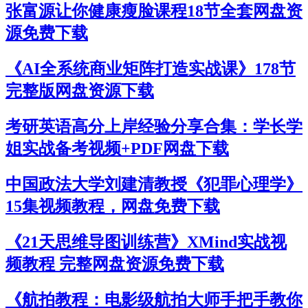
张富源让你健康瘦脸课程18节全套网盘资
源免费下载
《AI全系统商业矩阵打造实战课》178节
完整版网盘资源下载
考研英语高分上岸经验分享合集：学长学
姐实战备考视频+PDF网盘下载
中国政法大学刘建清教授《犯罪心理学》
15集视频教程，网盘免费下载
《21天思维导图训练营》XMind实战视
频教程 完整网盘资源免费下载
《航拍教程：电影级航拍大师手把手教你