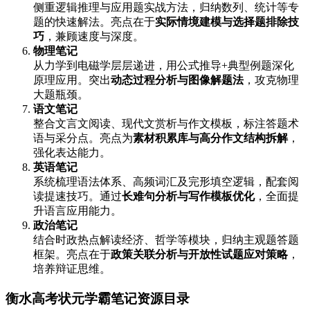
侧重逻辑推理与应用题实战方法，归纳数列、统计等专
题的快速解法。亮点在于
实际情境建模与选择题排除技
巧
，兼顾速度与深度。
物理笔记
从力学到电磁学层层递进，用公式推导+典型例题深化
原理应用。突出
动态过程分析与图像解题法
，攻克物理
大题瓶颈。
语文笔记
整合文言文阅读、现代文赏析与作文模板，标注答题术
语与采分点。亮点为
素材积累库与高分作文结构拆解
，
强化表达能力。
英语笔记
系统梳理语法体系、高频词汇及完形填空逻辑，配套阅
读提速技巧。通过
长难句分析与写作模板优化
，全面提
升语言应用能力。
政治笔记
结合时政热点解读经济、哲学等模块，归纳主观题答题
框架。亮点在于
政策关联分析与开放性试题应对策略
，
培养辩证思维。
衡水高考状元学霸笔记资源目录