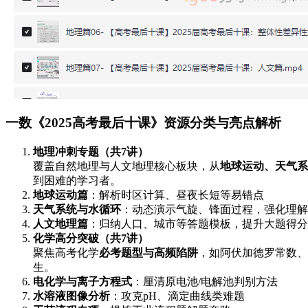
一数《2025高考最后十课》资源分类与亮点解析
地理冲刺专题（共7讲）
覆盖自然地理与人文地理核心板块，从
地球运动、天气系
到困难的学习者。
地球运动篇
：解析时区计算、昼夜长短等易错点
天气系统与水循环
：动态演示气旋、锋面过程，强化理解
人文地理篇
：归纳人口、城市等答题模板，提升大题得分
化学高分突破（共7讲）
聚焦高考化学
必考题型与高频陷阱
，如阿伏加德罗常数、
生。
电化学与离子方程式
：厘清原电池/电解池判别方法
水溶液图像分析
：攻克pH、滴定曲线类难题