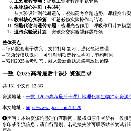
工艺流程专项
：提炼工业流程题解题套路
生物核心冲刺（共5讲）
从实验设计到代谢遗传，紧扣高考命题趋势。课程突出
实
教材核心实验篇
：汇总必修实验操作与结论
细胞代谢与遗传专题
：梳理光合作用、呼吸作用计算模型
遗传实验设计篇
：突破杂交实验题解题瓶颈
整体亮点
：
– 每科配套电子讲义，支持打印复习，强化笔记整理
– 视频分模块设计，可针对弱项选择性学习，节约时间
– 紧扣2025高考动态，融入最新命题思路与应试策略
一数《2025高考最后十课》资源目录
共 131 个文件 12.8G
资源地址：
一数《2025高考最后十课》地理化学生物冲刺资源
本文地址：
https://www.tgoos.com/13229
声明：本站资源均整理自互联网，版权归原作者所有，仅供
水印或引流信息，请自行甄别。若链接失效可联系站长尝试补链。若侵
原创。