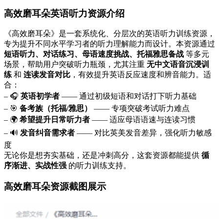
高效磨耳朵英语听力资源介绍
《高效磨耳朵》是一套系统化、分层次的英语听力训练资源，
专为提升不同水平学习者的听力理解能力而设计。本资源通过
短语听力、对话练习、母语速度挑战、托福雅思备战
等多元
场景，帮助用户突破听力瓶颈，尤其注重
无中文语音沉浸训
练
和
连读发音对比
，有效提升英语反应速度和辨音能力。适
合：
– 🎧
英语初学者
—— 通过初级短语和对话打下听力基础
– 🎯
备考族（托福/雅思）
—— 专项突破考试听力难点
– 🌍
希望提升日常听力者
—— 适应母语语速与连读习惯
– 🔊
发音纠音需求者
—— 对比英美发音差异，强化听力敏感
度
无论你是想夯实基础，还是冲刺高分，这套资源都能提供
循
序渐进、实战性强
的听力训练支持。
高效磨耳朵资源截图展示