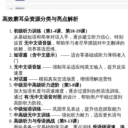
高效磨耳朵资源分类与亮点解析
初级听力训练（第1-4课、第18-19课）
从基础短语和简单对话入手，逐步建立听力信心。特别
设置
无中文语音版
，帮助学习者尽早摆脱对中文翻译的
依赖，培养英语思维。
短语篇（含中文提示）
—— 适合零基础或听力薄弱者入
门
无中文语音版
—— 强制耳朵适应纯英文输入，提升反应
速度
对话篇
—— 模拟真实交流场景，增强理解连贯性
中级至中高级听力进阶（第5-8课）
加大短语长度与语速难度，逐步过渡到自然语流训练。
通过
有/无中文语音对照
的设计，帮助用户平稳过渡到
高阶听力阶段。
中级短语训练
—— 巩固常见表达，提升信息抓取能力
中高级无中文训练
—— 强化听力耐力，适应更长语句
高级听力与母语挑战（第9-13课）
面向具备一定基础的学习者，重点训练
母语级语速、连