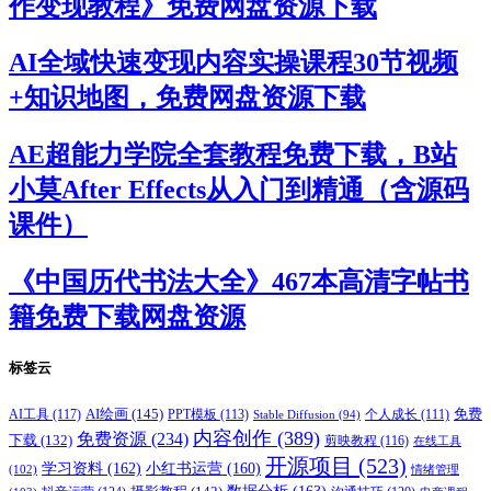
作变现教程》免费网盘资源下载
AI全域快速变现内容实操课程30节视频
+知识地图，免费网盘资源下载
AE超能力学院全套教程免费下载，B站
小莫After Effects从入门到精通（含源码
课件）
《中国历代书法大全》467本高清字帖书
籍免费下载网盘资源
标签云
AI绘画
(145)
AI工具
(117)
PPT模板
(113)
免费
Stable Diffusion
(94)
个人成长
(111)
内容创作
(389)
免费资源
(234)
下载
(132)
剪映教程
(116)
在线工具
开源项目
(523)
学习资料
(162)
小红书运营
(160)
(102)
情绪管理