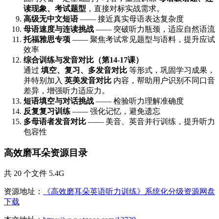
读现象、考试题型
，直接对标实战需求。
高级无中文短语
—— 接近真实母语表达复杂度
母语速度与连读挑战
—— 突破听力瓶颈，适应自然语流
托福雅思专项
—— 聚焦考试常见题型与语料，提升应试
效率
综合训练与发音对比（第14-17课）
通过
填空、复习、多发音对比
等形式，巩固学习成果，
并特别加入
英美发音对比
内容，帮助用户识别不同口音
差异，增强听力适应力。
短语填空与对话挑战
—— 检验听力理解准确度
反复复习训练
—— 强化记忆，避免遗忘
多母语者发音对比
—— 美音、英音并行训练，提升听力
包容性
高效磨耳朵资源目录
共 20 个文件 5.4G
资源地址：
《高效磨耳朵英语听力训练》系统化分级资源网盘
下载