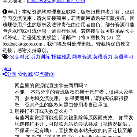
本文地址：
https://www.tgoos.com/13739
声明：本站资源均整理自互联网，版权归原作者所有，仅供
学习交流使用，请勿直接商用，若需商用请购买正版授权。因
违规使用产生的版权及法律责任由使用者自负。部分资源可能
包含水印或引流信息，请自行甄别。若链接失效可联系站长尝
试补链。若侵犯您的权益，请邮件（将 # 替换为 @）至
feedback#tgoos.com，我们将及时处理删除。转载请保留原文
链接，感谢支持原创。
发音对比
听力训练
托福雅思
网盘资源
英语听力
英语学习
tgoo
分享
收藏
点赞(
0
)
网盘里的资源能直接拿去商用吗？
不能。 本站分享的资源版权都属于原作者，仅供大家学
习、参考和交流使用。 如果要商用，请购买或获得授
权，否则产生的版权问题由使用者自己承担。
链接打不开或失效怎么办？
有些网盘资源可能会因为被删除等原因而失效。 如果发
现链接打不开，可以联系站长尝试补发（视情况提供，
不保证一定有哦），直接发送本站失效的内容连接至邮
箱。 📧 邮箱（将 # 换成 @）：feedback#tgoos.com