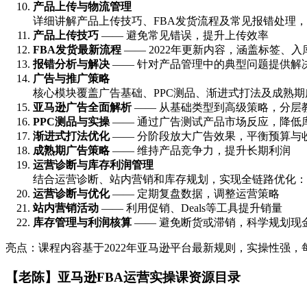
产品上传与物流管理
详细讲解产品上传技巧、FBA发货流程及常见报错处理
产品上传技巧
—— 避免常见错误，提升上传效率
FBA发货最新流程
—— 2022年更新内容，涵盖标签、
报错分析与解决
—— 针对产品管理中的典型问题提供解
广告与推广策略
核心模块覆盖广告基础、PPC测品、渐进式打法及成熟
亚马逊广告全面解析
—— 从基础类型到高级策略，分层
PPC测品与实操
—— 通过广告测试产品市场反应，降低
渐进式打法优化
—— 分阶段放大广告效果，平衡预算与
成熟期广告策略
—— 维持产品竞争力，提升长期利润
运营诊断与库存利润管理
结合运营诊断、站内营销和库存规划，实现全链路优化：
运营诊断与优化
—— 定期复盘数据，调整运营策略
站内营销活动
—— 利用促销、Deals等工具提升销量
库存管理与利润核算
—— 避免断货或滞销，科学规划现
亮点：课程内容基于2022年亚马逊平台最新规则，实操性强
【老陈】亚马逊FBA运营实操课资源目录