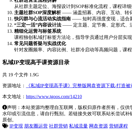
社群运营全流程拆解
从社群主题定位、海报设计到SOP标准化流程，课程详
主题社群SOP深度解析
—— 涵盖招募、内容、互动、转
快闪群与心流活动实战指南
—— 短时高强度变现，适合
“三定一活”内容设计法
—— 定主题、定节奏、定形式、
精细化运营与标签系统
课程独创私域打标签方法论，指导学员通过用户分层实现
常见问题答疑与实战优化
针对发圈频率、内容比例、社群冷启动等高频问题，课程
私域IP变现高手课资源目录
共 19 个文件 1.9G
资源地址：
《私域IP变现高手课》完整版网盘资源下载-打造被
本文地址：
https://www.tgoos.com/14210
声明：本站资源均整理自互联网，版权归原作者所有，仅供
水印或引流信息，请自行甄别。若链接失效可联系站长尝试补链。若侵
原创。
IP变现
朋友圈运营
社群营销
私域流量
网盘资源
营销课程