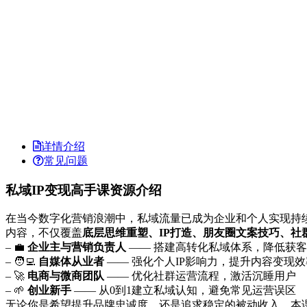
详情介绍
常见问题
私域IP变现高手课资源介绍
在当今数字化营销浪潮中，私域流量已成为企业和个人实现持
内容，不仅覆盖
底层思维重塑、IP打造、朋友圈文案技巧、社群
– 💼
企业主与营销负责人
—— 搭建高转化私域体系，降低获
– 🧑‍💻
自媒体从业者
—— 强化个人IP影响力，提升内容变现效
– 🚀
电商与微商团队
—— 优化社群运营流程，激活沉睡用户
– 🌱
创业新手
—— 从0到1建立私域认知，避免常见运营误区
无论你是希望提升品牌忠诚度，还是追求稳定的被动收入，本