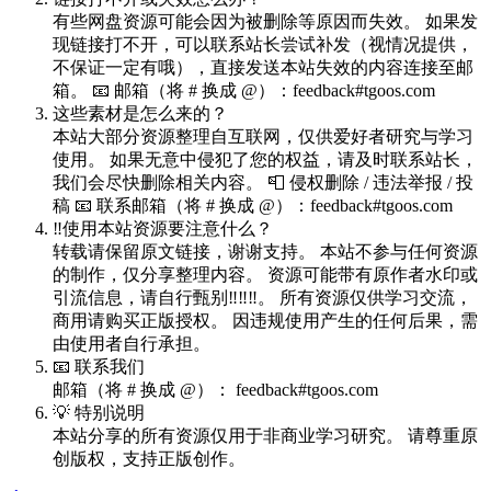
有些网盘资源可能会因为被删除等原因而失效。 如果发
现链接打不开，可以联系站长尝试补发（视情况提供，
不保证一定有哦），直接发送本站失效的内容连接至邮
箱。 📧 邮箱（将 # 换成 @）：feedback#tgoos.com
这些素材是怎么来的？
本站大部分资源整理自互联网，仅供爱好者研究与学习
使用。 如果无意中侵犯了您的权益，请及时联系站长，
我们会尽快删除相关内容。 📮 侵权删除 / 违法举报 / 投
稿 📧 联系邮箱（将 # 换成 @）：feedback#tgoos.com
‼️使用本站资源要注意什么？
转载请保留原文链接，谢谢支持。 本站不参与任何资源
的制作，仅分享整理内容。 资源可能带有原作者水印或
引流信息，请自行甄别‼️‼️‼️。 所有资源仅供学习交流，
商用请购买正版授权。 因违规使用产生的任何后果，需
由使用者自行承担。
📧 联系我们
邮箱（将 # 换成 @）： feedback#tgoos.com
💡 特别说明
本站分享的所有资源仅用于非商业学习研究。 请尊重原
创版权，支持正版创作。