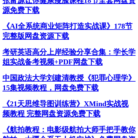
张富源让你健康瘦脸课程18节全套网盘资
源免费下载
《AI全系统商业矩阵打造实战课》178节
完整版网盘资源下载
考研英语高分上岸经验分享合集：学长学
姐实战备考视频+PDF网盘下载
中国政法大学刘建清教授《犯罪心理学》
15集视频教程，网盘免费下载
《21天思维导图训练营》XMind实战视
频教程 完整网盘资源免费下载
《航拍教程：电影级航拍大师手把手教你