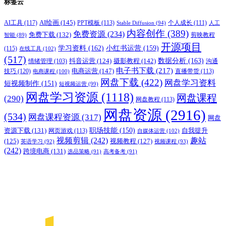
标签云
AI绘画
(145)
AI工具
(117)
PPT模板
(113)
个人成长
(111)
Stable Diffusion
(94)
人工
内容创作
(389)
免费资源
(234)
免费下载
(132)
剪映教程
智能
(89)
开源项目
学习资料
(162)
小红书运营
(159)
(115)
在线工具
(102)
(517)
摄影教程
(142)
数据分析
(163)
抖音运营
(124)
沟通
情绪管理
(103)
电子书下载
(217)
电商运营
(147)
技巧
(120)
直播带货
(113)
电商课程
(100)
网盘下载
(422)
网盘学习资料
短视频制作
(151)
短视频运营
(99)
网盘学习资源
(1118)
网盘课程
(290)
网盘教程
(113)
网盘资源
(2916)
(534)
网盘课程资源
(317)
网盘
职场技能
(150)
资源下载
(131)
网页游戏
(113)
自我提升
自媒体运营
(102)
视频剪辑
(242)
趣站
(125)
视频教程
(127)
英语学习
(92)
视频课程
(93)
(242)
跨境电商
(131)
选品策略
(91)
高考备考
(91)