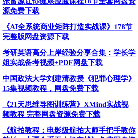
张富源让你健康瘦脸课程18节全套网盘资
源免费下载
《AI全系统商业矩阵打造实战课》178节
完整版网盘资源下载
考研英语高分上岸经验分享合集：学长学
姐实战备考视频+PDF网盘下载
中国政法大学刘建清教授《犯罪心理学》
15集视频教程，网盘免费下载
《21天思维导图训练营》XMind实战视
频教程 完整网盘资源免费下载
《航拍教程：电影级航拍大师手把手教你