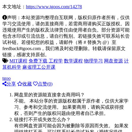
本文地址：
https://www.tgoos.com/14278
声明：本站资源均整理自互联网，版权归原作者所有，仅供
学习交流使用，请勿直接商用，若需商用请购买正版授权。因
违规使用产生的版权及法律责任由使用者自负。部分资源可能
包含水印或引流信息，请自行甄别。若链接失效可联系站长尝
试补链。若侵犯您的权益，请邮件（将 # 替换为 @）至
feedback#tgoos.com，我们将及时处理删除。转载请保留原文
链接，感谢支持原创。
MIT课程
免费下载
工程学
数学课程
物理学习
网盘资源
计
算机科学
麻省理工公开课
tgoo
分享
收藏
点赞(
0
)
网盘里的资源能直接拿去商用吗？
不能。 本站分享的资源版权都属于原作者，仅供大家学
习、参考和交流使用。 如果要商用，请购买或获得授
权，否则产生的版权问题由使用者自己承担。
链接打不开或失效怎么办？
有些网盘资源可能会因为被删除等原因而失效。 如果发
现链接打不开，可以联系站长尝试补发（视情况提供，