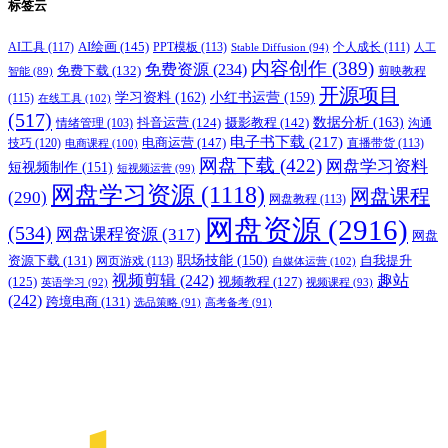
标签云
AI绘画
(145)
AI工具
(117)
PPT模板
(113)
个人成长
(111)
Stable Diffusion
(94)
人工
内容创作
(389)
免费资源
(234)
免费下载
(132)
剪映教程
智能
(89)
开源项目
学习资料
(162)
小红书运营
(159)
(115)
在线工具
(102)
(517)
摄影教程
(142)
数据分析
(163)
抖音运营
(124)
沟通
情绪管理
(103)
电子书下载
(217)
电商运营
(147)
技巧
(120)
直播带货
(113)
电商课程
(100)
网盘下载
(422)
网盘学习资料
短视频制作
(151)
短视频运营
(99)
网盘学习资源
(1118)
网盘课程
(290)
网盘教程
(113)
网盘资源
(2916)
(534)
网盘课程资源
(317)
网盘
职场技能
(150)
资源下载
(131)
网页游戏
(113)
自我提升
自媒体运营
(102)
视频剪辑
(242)
趣站
(125)
视频教程
(127)
英语学习
(92)
视频课程
(93)
(242)
跨境电商
(131)
选品策略
(91)
高考备考
(91)