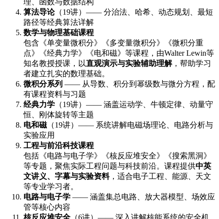
理、函数与数据结构
算法导论
（19讲）—— 分治法、哈希、动态规划、最短
路径等经典算法详解
数学与物理基础课程
包含《单变量微积分》《多变量微积分》《微积分重
点》《经典力学》《电和磁》等课程，由Walter Lewin等
知名教授授课，以
直观演示与实验辅助理解
，帮助学习
者建立扎实的数理基础。
微积分系列
—— 从导数、积分到幂级数与微分方程，配
有课程资料与习题
经典力学
（19讲）—— 涵盖运动学、牛顿定律、动量守
恒、刚体旋转等主题
电和磁
（19讲）—— 系统讲解电磁场理论、电路分析与
实验应用
工程与前沿科技课程
包括《电路与电子学》《核反应堆安全》《搜索黑洞》
等专题，聚焦实际工程问题与科技前沿。课程提供
中英
文讲义、字幕与实验资料
，适合电子工程、能源、天文
等专业学习者。
电路与电子学
—— 涵盖集总电路、放大器模型、场效应
管等核心内容
核反应堆安全
（6讲）—— 深入讲解核能系统的安全机