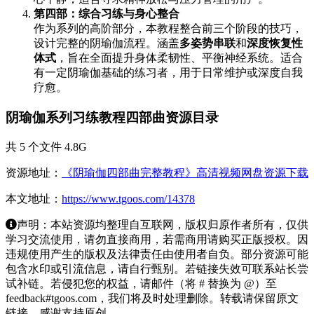
第四部：综合习练与身心整合
作为系列的高阶部分，本教程整合前三个阶段的技巧，
设计完整的阴瑜伽流程。涵盖
多姿势串联
和
深度恢复性
体式
，旨在全面提升身体柔韧性、平衡神经系统。适合
有一定阴瑜伽基础的练习者，用于日常维护或深度自我
疗愈。
阴瑜伽系列习练教程四部曲资源目录
共 5 个文件 4.8G
资源地址：
《阴瑜伽四部曲完整教程》高清视频网盘资源下载
本文地址：
https://www.tgoos.com/14378
声明：本站资源均整理自互联网，版权归原作者所有，仅供
学习交流使用，请勿直接商用，若需商用请购买正版授权。因
违规使用产生的版权及法律责任由使用者自负。部分资源可能
包含水印或引流信息，请自行甄别。若链接失效可联系站长尝
试补链。若侵犯您的权益，请邮件（将 # 替换为 @）至
feedback#tgoos.com，我们将及时处理删除。转载请保留原文
链接，感谢支持原创。