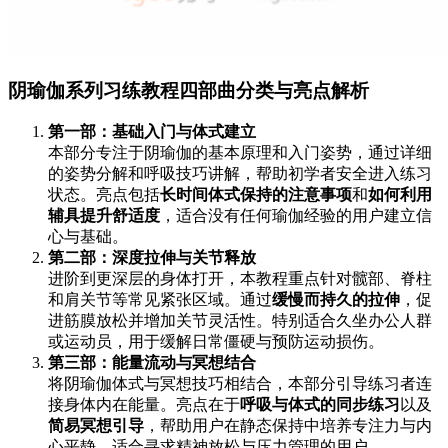
阴瑜伽系列习练教程四部曲分类与亮点解析
第一部：基础入门与体式建立
本部分专注于阴瑜伽的基本原理和入门姿势，通过详细
的姿势分解和呼吸技巧讲解，帮助初学者安全进入练习
状态。亮点包括
长时间体式保持的注意事项
和
如何利用
辅具提升舒适度
，适合没有任何瑜伽经验的用户建立信
心与基础。
第二部：深度拉伸与关节释放
进阶到更深层的身体打开，本教程重点针对髋部、脊柱
和肩关节等常见紧张区域。通过
缓慢而持久的拉伸
，促
进筋膜放松并增加关节灵活性。特别适合久坐办公人群
或运动员，用于缓解日常僵硬与预防运动损伤。
第三部：能量流动与冥想结合
将阴瑜伽体式与冥想技巧相结合，本部分引导练习者连
接身体内在能量。亮点在于
呼吸与体式的同步练习
以及
简易冥想引导
，帮助用户在静态保持中培养专注力与内
心平静，适合寻求精神放松与压力管理的用户。