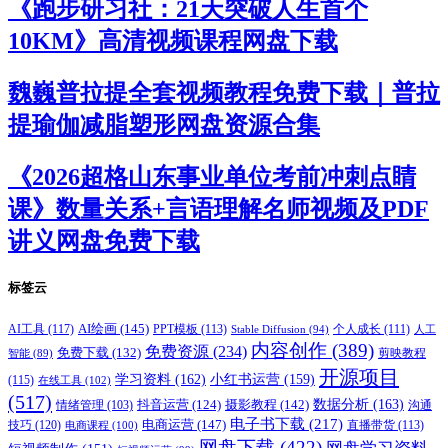
《跑步研习社：21天突破人生首个
10KM》高清视频课程网盘下载
魏巍普拉提全套视频教程免费下载｜普拉
提瑜伽减脂塑形网盘资源合集
《2026超格山东事业单位考前冲刺点睛
课》数量关系+言语理解名师视频及PDF
讲义网盘免费下载
标签云
AI绘画
(145)
AI工具
(117)
PPT模板
(113)
个人成长
(111)
Stable Diffusion
(94)
人工
内容创作
(389)
免费资源
(234)
免费下载
(132)
剪映教程
智能
(89)
开源项目
学习资料
(162)
小红书运营
(159)
(115)
在线工具
(102)
(517)
摄影教程
(142)
数据分析
(163)
抖音运营
(124)
沟通
情绪管理
(103)
电子书下载
(217)
电商运营
(147)
技巧
(120)
直播带货
(113)
电商课程
(100)
网盘下载
(422)