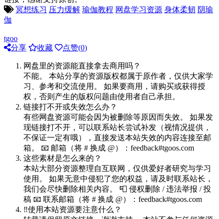
冥想练习
压力缓解
瑜伽教程
网盘学习资源
身体柔韧
阴瑜
伽
tgoo
分享
收藏
点赞(
0
)
网盘里的资源能直接拿去商用吗？
不能。 本站分享的资源版权都属于原作者，仅供大家学
习、参考和交流使用。 如果要商用，请购买或获得授
权，否则产生的版权问题由使用者自己承担。
链接打不开或失效怎么办？
有些网盘资源可能会因为被删除等原因而失效。 如果发
现链接打不开，可以联系站长尝试补发（视情况提供，
不保证一定有哦），直接发送本站失效的内容连接至邮
箱。 📧 邮箱（将 # 换成 @）：feedback#tgoos.com
这些素材是怎么来的？
本站大部分资源整理自互联网，仅供爱好者研究与学习
使用。 如果无意中侵犯了您的权益，请及时联系站长，
我们会尽快删除相关内容。 📮 侵权删除 / 违法举报 / 投
稿 📧 联系邮箱（将 # 换成 @）：feedback#tgoos.com
‼️使用本站资源要注意什么？