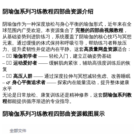
阴瑜伽系列习练教程四部曲资源介绍
阴瑜伽作为一种深度放松与身心平衡的瑜伽形式，近年来在全
球范围内广受欢迎。本资源集合了
完整的四部曲视频教程
，
从基础姿势到进阶练习，系统覆盖了阴瑜伽的核心技巧与冥想
元素。通过缓慢的体式保持和呼吸引导，帮助练习者释放压
力、提升柔韧性并促进内在平静。这套
高质量网盘资源
适合：
– 🧘‍♀️
瑜伽初学者
—— 轻松入门，建立正确姿势基础
– 🏃‍♂️
运动爱好者
—— 缓解肌肉紧张，辅助高强度训练后的恢
复
– 💆‍♀️
高压人群
—— 通过深度拉伸与冥想减轻焦虑、改善睡眠
– 🌿
身心平衡追求者
—— 探索内在能量流动，提升整体健康
水平
无论是日常放松、康复训练还是精神修养，这套
阴瑜伽系列教
程
都能提供循序渐进的专业指导。
阴瑜伽系列习练教程四部曲资源截图展示