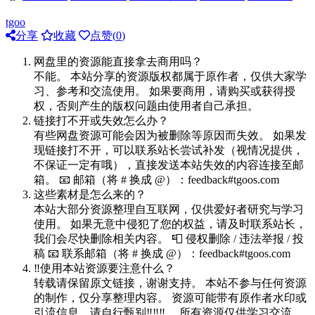
tgoo
分享
收藏
点赞(
0
)
网盘里的资源能直接拿去商用吗？
不能。 本站分享的资源版权都属于原作者，仅供大家学
习、参考和交流使用。 如果要商用，请购买或获得授
权，否则产生的版权问题由使用者自己承担。
链接打不开或失效怎么办？
有些网盘资源可能会因为被删除等原因而失效。 如果发
现链接打不开，可以联系站长尝试补发（视情况提供，
不保证一定有哦），直接发送本站失效的内容连接至邮
箱。 📧 邮箱（将 # 换成 @）：feedback#tgoos.com
这些素材是怎么来的？
本站大部分资源整理自互联网，仅供爱好者研究与学习
使用。 如果无意中侵犯了您的权益，请及时联系站长，
我们会尽快删除相关内容。 📮 侵权删除 / 违法举报 / 投
稿 📧 联系邮箱（将 # 换成 @）：feedback#tgoos.com
‼️使用本站资源要注意什么？
转载请保留原文链接，谢谢支持。 本站不参与任何资源
的制作，仅分享整理内容。 资源可能带有原作者水印或
引流信息，请自行甄别‼️‼️‼️。 所有资源仅供学习交流，