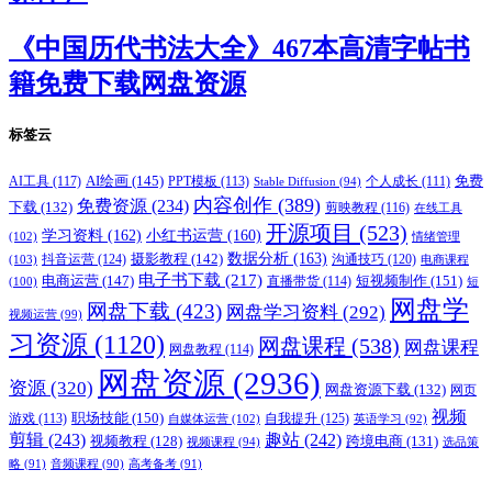
《中国历代书法大全》467本高清字帖书
籍免费下载网盘资源
标签云
AI绘画
(145)
AI工具
(117)
PPT模板
(113)
免费
Stable Diffusion
(94)
个人成长
(111)
内容创作
(389)
免费资源
(234)
下载
(132)
剪映教程
(116)
在线工具
开源项目
(523)
学习资料
(162)
小红书运营
(160)
(102)
情绪管理
摄影教程
(142)
数据分析
(163)
抖音运营
(124)
沟通技巧
(120)
(103)
电商课程
电子书下载
(217)
电商运营
(147)
短视频制作
(151)
直播带货
(114)
(100)
短
网盘学
网盘下载
(423)
网盘学习资料
(292)
视频运营
(99)
习资源
(1120)
网盘课程
(538)
网盘课程
网盘教程
(114)
网盘资源
(2936)
资源
(320)
网盘资源下载
(132)
网页
视频
职场技能
(150)
游戏
(113)
自我提升
(125)
自媒体运营
(102)
英语学习
(92)
剪辑
(243)
趣站
(242)
视频教程
(128)
跨境电商
(131)
视频课程
(94)
选品策
略
(91)
音频课程
(90)
高考备考
(91)