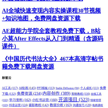
AI全域快速变现内容实操课程30节视频
+知识地图，免费网盘资源下载
AE超能力学院全套教程免费下载，B站
小莫After Effects从入门到精通（含源码
课件）
《中国历代书法大全》467本高清字帖书
籍免费下载网盘资源
标签云
AI绘画
(145)
AI工具
(117)
PPT模板
(113)
免费
Stable Diffusion
(94)
个人成长
(111)
内容创作
(389)
免费资源
(234)
下载
(132)
剪映教程
(116)
在线工具
开源项目
(523)
学习资料
(162)
小红书运营
(160)
(102)
情绪管理
摄影教程
(142)
数据分析
(163)
抖音运营
(124)
沟通技巧
(120)
(103)
电商课程