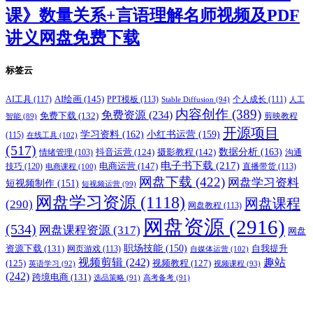
课》数量关系+言语理解名师视频及PDF
讲义网盘免费下载
标签云
AI绘画
(145)
AI工具
(117)
PPT模板
(113)
个人成长
(111)
Stable Diffusion
(94)
人工
内容创作
(389)
免费资源
(234)
免费下载
(132)
剪映教程
智能
(89)
开源项目
学习资料
(162)
小红书运营
(159)
(115)
在线工具
(102)
(517)
摄影教程
(142)
数据分析
(163)
抖音运营
(124)
沟通
情绪管理
(103)
电子书下载
(217)
电商运营
(147)
技巧
(120)
直播带货
(113)
电商课程
(100)
网盘下载
(422)
网盘学习资料
短视频制作
(151)
短视频运营
(99)
网盘学习资源
(1118)
网盘课程
(290)
网盘教程
(113)
网盘资源
(2916)
(534)
网盘课程资源
(317)
网盘
职场技能
(150)
资源下载
(131)
网页游戏
(113)
自我提升
自媒体运营
(102)
视频剪辑
(242)
趣站
(125)
视频教程
(127)
英语学习
(92)
视频课程
(93)
(242)
跨境电商
(131)
选品策略
(91)
高考备考
(91)