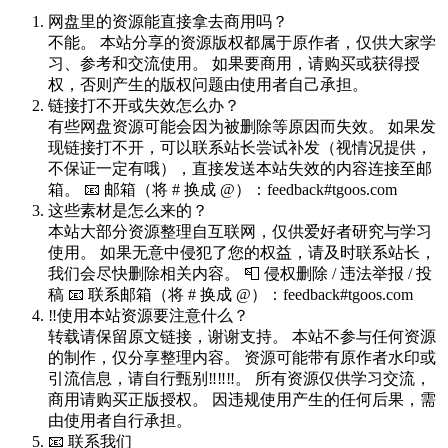
网盘里的资源能直接拿去商用吗？
不能。 本站分享的资源版权都属于原作者，仅供大家学
习、参考和交流使用。 如果要商用，请购买或获得授
权，否则产生的版权问题由使用者自己承担。
链接打不开或失效怎么办？
有些网盘资源可能会因为被删除等原因而失效。 如果发
现链接打不开，可以联系站长尝试补发（视情况提供，
不保证一定有哦），直接发送本站失效的内容连接至邮
箱。 📧 邮箱（将 # 换成 @）：feedback#tgoos.com
这些素材是怎么来的？
本站大部分资源整理自互联网，仅供爱好者研究与学习
使用。 如果无意中侵犯了您的权益，请及时联系站长，
我们会尽快删除相关内容。 📮 侵权删除 / 违法举报 / 投
稿 📧 联系邮箱（将 # 换成 @）：feedback#tgoos.com
‼️使用本站资源要注意什么？
转载请保留原文链接，谢谢支持。 本站不参与任何资源
的制作，仅分享整理内容。 资源可能带有原作者水印或
引流信息，请自行甄别‼️‼️‼️。 所有资源仅供学习交流，
商用请购买正版授权。 因违规使用产生的任何后果，需
由使用者自行承担。
📧 联系我们