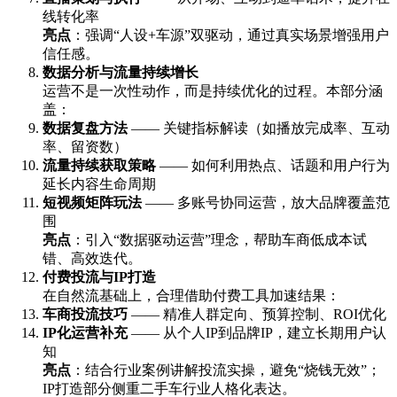
线转化率
亮点
：强调“人设+车源”双驱动，通过真实场景增强用户
信任感。
数据分析与流量持续增长
运营不是一次性动作，而是持续优化的过程。本部分涵
盖：
数据复盘方法
—— 关键指标解读（如播放完成率、互动
率、留资数）
流量持续获取策略
—— 如何利用热点、话题和用户行为
延长内容生命周期
短视频矩阵玩法
—— 多账号协同运营，放大品牌覆盖范
围
亮点
：引入“数据驱动运营”理念，帮助车商低成本试
错、高效迭代。
付费投流与IP打造
在自然流基础上，合理借助付费工具加速结果：
车商投流技巧
—— 精准人群定向、预算控制、ROI优化
IP化运营补充
—— 从个人IP到品牌IP，建立长期用户认
知
亮点
：结合行业案例讲解投流实操，避免“烧钱无效”；
IP打造部分侧重二手车行业人格化表达。