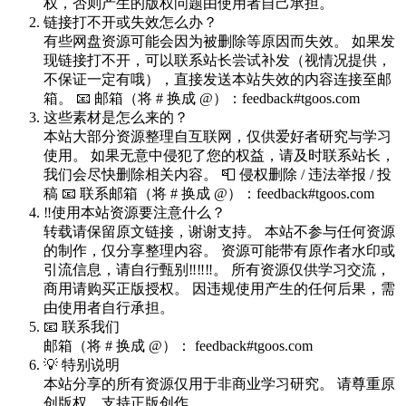
权，否则产生的版权问题由使用者自己承担。
链接打不开或失效怎么办？
有些网盘资源可能会因为被删除等原因而失效。 如果发
现链接打不开，可以联系站长尝试补发（视情况提供，
不保证一定有哦），直接发送本站失效的内容连接至邮
箱。 📧 邮箱（将 # 换成 @）：feedback#tgoos.com
这些素材是怎么来的？
本站大部分资源整理自互联网，仅供爱好者研究与学习
使用。 如果无意中侵犯了您的权益，请及时联系站长，
我们会尽快删除相关内容。 📮 侵权删除 / 违法举报 / 投
稿 📧 联系邮箱（将 # 换成 @）：feedback#tgoos.com
‼️使用本站资源要注意什么？
转载请保留原文链接，谢谢支持。 本站不参与任何资源
的制作，仅分享整理内容。 资源可能带有原作者水印或
引流信息，请自行甄别‼️‼️‼️。 所有资源仅供学习交流，
商用请购买正版授权。 因违规使用产生的任何后果，需
由使用者自行承担。
📧 联系我们
邮箱（将 # 换成 @）： feedback#tgoos.com
💡 特别说明
本站分享的所有资源仅用于非商业学习研究。 请尊重原
创版权，支持正版创作。