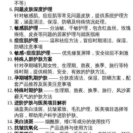
不等）
问题皮肤深度护理
针对敏感肌、痘痘肌等常见问题皮肤，提供系统护理方
案，涵盖清洁、保湿、防晒及特殊情况处理。
敏感肌护理
—— 分油敏、干敏护理，包含红血丝、玫瑰
痤疮、皮炎等问题的居家护理与就医指南
痘痘肌护理
—— 温和祛痘方法，冒痘时期清洁、保湿、
防晒注意事项
敏感+痘痘肌护理
—— 优先修复屏障，安全祛痘不刺激
特殊人群护肤方案
针对孕期哺乳期女性、生理期、熬夜、换季、旅行等特
殊时期，提供精简、安全、有效的护肤方法。
孕期哺乳期护肤
—— 分肤质清洁、保湿、防晒方案，配
套产品推荐及医美注意事项
特殊时期护肤
—— 生理期、熬夜、换季、旅行、风沙雾
霾天气的护肤方法
进阶护肤与医美项目解析
涵盖美白淡斑、抗皱紧致、毛孔护理、医美项目选择等
内容，帮助用户科学进阶护肤。
美白淡斑
—— 烟酰胺、维C等成分的使用技巧
抗皱抗氧化
—— 产品选择与使用方法