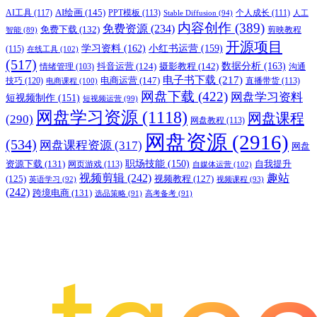
AI绘画
(145)
AI工具
(117)
PPT模板
(113)
个人成长
(111)
Stable Diffusion
(94)
人工
内容创作
(389)
免费资源
(234)
免费下载
(132)
剪映教程
智能
(89)
开源项目
学习资料
(162)
小红书运营
(159)
(115)
在线工具
(102)
(517)
摄影教程
(142)
数据分析
(163)
抖音运营
(124)
沟通
情绪管理
(103)
电子书下载
(217)
电商运营
(147)
技巧
(120)
直播带货
(113)
电商课程
(100)
网盘下载
(422)
网盘学习资料
短视频制作
(151)
短视频运营
(99)
网盘学习资源
(1118)
网盘课程
(290)
网盘教程
(113)
网盘资源
(2916)
(534)
网盘课程资源
(317)
网盘
职场技能
(150)
资源下载
(131)
网页游戏
(113)
自我提升
自媒体运营
(102)
视频剪辑
(242)
趣站
(125)
视频教程
(127)
英语学习
(92)
视频课程
(93)
(242)
跨境电商
(131)
选品策略
(91)
高考备考
(91)