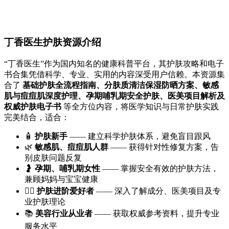
丁香医生护肤资源介绍
“丁香医生”作为国内知名的健康科普平台，其护肤攻略和电子
书合集凭借科学、专业、实用的内容深受用户信赖。本资源集
合了
基础护肤全流程指南、分肤质清洁保湿防晒方案、敏感
肌与痘痘肌深度护理、孕期哺乳期安全护肤、医美项目解析及
权威护肤电子书
等全方位内容，将医学知识与日常护肤实践
完美结合，适合：
🧴
护肤新手
—— 建立科学护肤体系，避免盲目跟风
🌿
敏感肌、痘痘肌人群
—— 获得针对性修复方案，告
别皮肤问题反复
🤰
孕期、哺乳期女性
—— 掌握安全有效的护肤方法，
兼顾妈妈与宝宝健康
💆‍♀️
护肤进阶爱好者
—— 深入了解成分、医美项目及专
业护肤理论
📚
美容行业从业者
—— 获取权威参考资料，提升专业
服务水平