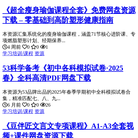
《超全瘦身瑜伽课程全套》免费网盘资源
下载 – 零基础到高阶塑形健康指南
本资源汇集系统化的瘦身瑜伽课程，涵盖71节核心进阶课、专
项燃脂塑形计划、经期保养...
4 周前
0
0
1
学习培训/课程
资源
53科学备考《初中各科模拟试卷·2025
春》全科高清PDF网盘下载
本资源为53品牌出品的2025年春季学期初中全科模拟试卷合
集，精准匹配七、八、九...
6 月前
0
0
26
学习培训/课程
资源
《豆伴匠文言文专项课程》A1-A3全套视
频+课件网盘资源下载