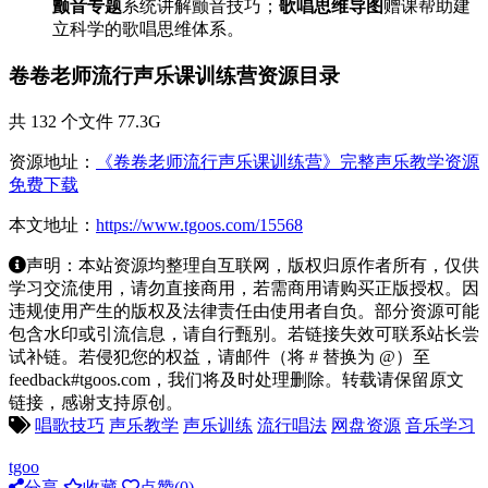
颤音专题
系统讲解颤音技巧；
歌唱思维导图
赠课帮助建
立科学的歌唱思维体系。
卷卷老师流行声乐课训练营资源目录
共 132 个文件 77.3G
资源地址：
《卷卷老师流行声乐课训练营》完整声乐教学资源
免费下载
本文地址：
https://www.tgoos.com/15568
声明：本站资源均整理自互联网，版权归原作者所有，仅供
学习交流使用，请勿直接商用，若需商用请购买正版授权。因
违规使用产生的版权及法律责任由使用者自负。部分资源可能
包含水印或引流信息，请自行甄别。若链接失效可联系站长尝
试补链。若侵犯您的权益，请邮件（将 # 替换为 @）至
feedback#tgoos.com，我们将及时处理删除。转载请保留原文
链接，感谢支持原创。
唱歌技巧
声乐教学
声乐训练
流行唱法
网盘资源
音乐学习
tgoo
分享
收藏
点赞(
0
)