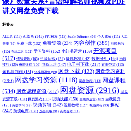
课》数量关系+言语理解名师视频及PDF
讲义网盘免费下载
标签云
AI绘画
(145)
AI工具
(117)
PPT模板
(113)
个人成长
(111)
Stable Diffusion
(94)
人工
内容创作
(389)
免费资源
(234)
免费下载
(132)
剪映教程
智能
(89)
开源项目
学习资料
(162)
小红书运营
(159)
(115)
在线工具
(102)
(517)
摄影教程
(142)
数据分析
(163)
抖音运营
(124)
沟通
情绪管理
(103)
电子书下载
(217)
电商运营
(147)
技巧
(120)
直播带货
(113)
电商课程
(100)
网盘下载
(422)
网盘学习资料
短视频制作
(151)
短视频运营
(99)
网盘学习资源
(1118)
网盘课程
(290)
网盘教程
(113)
网盘资源
(2916)
(534)
网盘课程资源
(317)
网盘
职场技能
(150)
资源下载
(131)
网页游戏
(113)
自我提升
自媒体运营
(102)
视频剪辑
(242)
趣站
(125)
视频教程
(127)
英语学习
(92)
视频课程
(93)
(242)
跨境电商
(131)
选品策略
(91)
高考备考
(91)