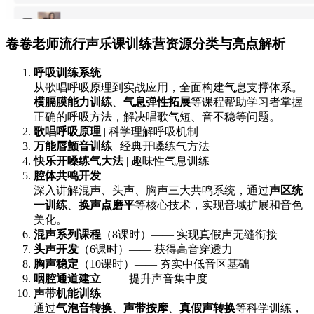
卷卷老师流行声乐课训练营资源分类与亮点解析
呼吸训练系统
从歌唱呼吸原理到实战应用，全面构建气息支撑体系。
横膈膜能力训练
、
气息弹性拓展
等课程帮助学习者掌握
正确的呼吸方法，解决唱歌气短、音不稳等问题。
歌唱呼吸原理
| 科学理解呼吸机制
万能唇颤音训练
| 经典开嗓练气方法
快乐开嗓练气大法
| 趣味性气息训练
腔体共鸣开发
深入讲解混声、头声、胸声三大共鸣系统，通过
声区统
一训练
、
换声点磨平
等核心技术，实现音域扩展和音色
美化。
混声系列课程
（8课时）—— 实现真假声无缝衔接
头声开发
（6课时）—— 获得高音穿透力
胸声稳定
（10课时）—— 夯实中低音区基础
咽腔通道建立
—— 提升声音集中度
声带机能训练
通过
气泡音转换
、
声带按摩
、
真假声转换
等科学训练，