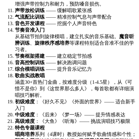
增强声带控制力和耐力，预防嗓音损伤。
声带放松训练
—— 缓解唱歌紧张感
气流配比训练
—— 精准控制气息与声带配合
音色开发课程
—— 挖掘个人声音特色
节奏音准入门
从基础节拍到旋律模唱，建立扎实的音乐基础。
魔音听
辨训练
、
旋律秩序感培养
等课程特别适合音准不佳的学
习者。
节奏框架搭建
—— 建立稳定节拍感
音高控制训练
—— 解决跑调问题
综合模唱训练
—— 提升音乐记忆力
歌曲实战教唱
涵盖30+首热门金曲，按难度分级（1-4.5星），从《可
惜不是你》到《这世界那么多人》，每首歌都有详细演
唱技巧解析。
初级难度
：《好久不见》《外面的世界》—— 适合新手
入门
中级难度
：《后来》《梦一场》—— 提升情感表达
高级难度
：《大鱼》《听海》—— 挑战演唱技巧极限
特色专题课程
唱商培养
系列（4课时）教授如何赋予歌曲情感和个性；