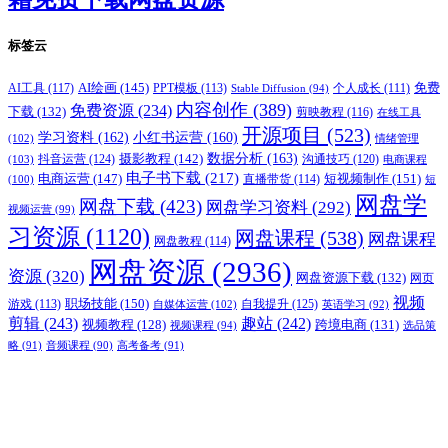
标签云
AI绘画
(145)
AI工具
(117)
PPT模板
(113)
免费
Stable Diffusion
(94)
个人成长
(111)
内容创作
(389)
免费资源
(234)
下载
(132)
剪映教程
(116)
在线工具
开源项目
(523)
学习资料
(162)
小红书运营
(160)
(102)
情绪管理
摄影教程
(142)
数据分析
(163)
抖音运营
(124)
沟通技巧
(120)
(103)
电商课程
电子书下载
(217)
电商运营
(147)
短视频制作
(151)
直播带货
(114)
(100)
短
网盘学
网盘下载
(423)
网盘学习资料
(292)
视频运营
(99)
习资源
(1120)
网盘课程
(538)
网盘课程
网盘教程
(114)
网盘资源
(2936)
资源
(320)
网盘资源下载
(132)
网页
视频
职场技能
(150)
游戏
(113)
自我提升
(125)
自媒体运营
(102)
英语学习
(92)
剪辑
(243)
趣站
(242)
视频教程
(128)
跨境电商
(131)
视频课程
(94)
选品策
略
(91)
音频课程
(90)
高考备考
(91)