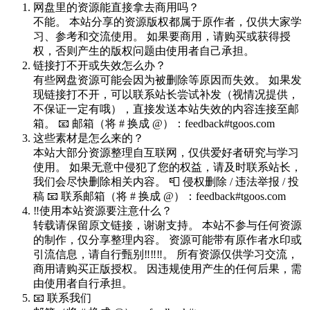
网盘里的资源能直接拿去商用吗？
不能。 本站分享的资源版权都属于原作者，仅供大家学
习、参考和交流使用。 如果要商用，请购买或获得授
权，否则产生的版权问题由使用者自己承担。
链接打不开或失效怎么办？
有些网盘资源可能会因为被删除等原因而失效。 如果发
现链接打不开，可以联系站长尝试补发（视情况提供，
不保证一定有哦），直接发送本站失效的内容连接至邮
箱。 📧 邮箱（将 # 换成 @）：feedback#tgoos.com
这些素材是怎么来的？
本站大部分资源整理自互联网，仅供爱好者研究与学习
使用。 如果无意中侵犯了您的权益，请及时联系站长，
我们会尽快删除相关内容。 📮 侵权删除 / 违法举报 / 投
稿 📧 联系邮箱（将 # 换成 @）：feedback#tgoos.com
‼️使用本站资源要注意什么？
转载请保留原文链接，谢谢支持。 本站不参与任何资源
的制作，仅分享整理内容。 资源可能带有原作者水印或
引流信息，请自行甄别‼️‼️‼️。 所有资源仅供学习交流，
商用请购买正版授权。 因违规使用产生的任何后果，需
由使用者自行承担。
📧 联系我们