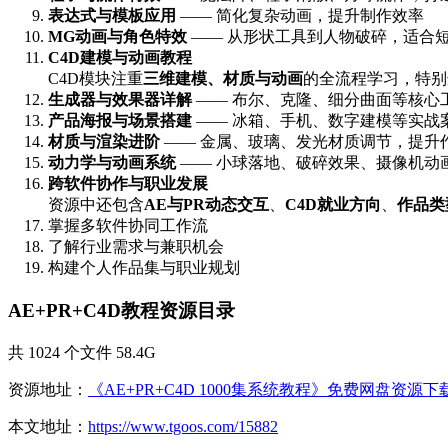
表达式与模板应用
—— 简化复杂动画，提升制作效率
MG动画与角色特效
—— 从形状工具到人物破碎，适合
C4D建模与动画教程
C4D模块注重
三维建模、材质与动画
的全流程学习，特别
生成器与效果器详解
—— 布尔、克隆、细分曲面等核心
产品海报与场景搭建
—— 冰箱、手机、数字建模等实战
材质与渲染进阶
—— 金属、玻璃、发光材质调节，提升
动力学与动画系统
—— 小球落地、破碎效果、摄像机动
跨软件协作与职业发展
资源中还包含
AE与PR动态交互
、
C4D就业方向
、
作品类
掌握多软件协同工作流
了解行业需求与兼职机会
构建个人作品集与职业规划
AE+PR+C4D教程资源目录
共 1024 个文件 58.4G
资源地址：
《AE+PR+C4D 1000集系统教程》免费网盘资源下
本文地址：
https://www.tgoos.com/15882