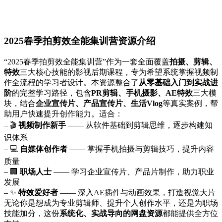
2025春季拍剪效全能集训营资源介绍
“2025春季拍剪效全能集训营”作为一套全面覆盖
拍摄、剪辑、
特效
三大核心技能的影视后期课程，专为希望系统掌握视频制
作全流程的学习者设计。本资源整合了
从零基础入门到实战进
阶
的完整学习路径，包含
PR剪辑、手机摄影、AE特效
三大模
块，结合
企业宣传片、产品宣传片、生活Vlog
等真实案例，帮
助用户快速提升创作能力。适合：
– 🎬
视频制作新手
—— 从软件基础到剪辑思维，逐步构建知
识体系
– 💻
自媒体创作者
—— 掌握手机拍摄与剪辑技巧，提升内容
质量
– 🏢
职场人士
—— 学习企业宣传片、产品片制作，助力职业
发展
– ✨
特效爱好者
—— 深入AE插件与动画效果，打造视觉大片
无论你是想成为专业剪辑师、提升个人创作水平，还是为职场
技能加分，这份
系统化、实战导向的网盘资源
都能提供全方位