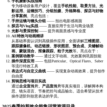
手机摄影实战指南
专为移动设备用户设计，覆盖
手机性能、取景方法、光
影运用、运镜技巧、分组拍摄、升格降格、探店与好物
分享案例
。亮点包括：
手持运镜与镜头分组
—— 拍出电影感画面
探店与Vlog实战
—— 直接应用于生活与商业场景
光影与景深控制
—— 提升画面质感与专业度
AE特效与动画精讲
从基础界面认识到高级插件应用，全面讲解
三维图层、
跟踪摄像机、动态链接、形状图层、预合成、关键帧动
画、蒙版混合、抠像跟踪、粒子光效
等。亮点在于：
案例驱动教学
—— 通过文字动画、光效案例巩固技能
插件深度应用
—— 包括Patricular、Optical Flares、Saber
等流行特效工具
表达式与自定义曲线
—— 实现复杂动画效果，提升创作
自由度
剪辑思维与项目实战
通过
企业宣传片、产品宣传片
等真实项目，讲解脚本构
思、镜头语言、节奏把控与成品输出。适合希望从技术
操作进阶到创意表达的学员。
2025春季拍剪效全能集训营资源目录