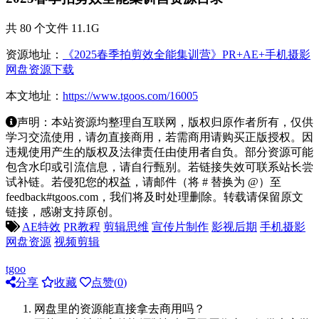
共 80 个文件 11.1G
资源地址：
《2025春季拍剪效全能集训营》PR+AE+手机摄影
网盘资源下载
本文地址：
https://www.tgoos.com/16005
声明：本站资源均整理自互联网，版权归原作者所有，仅供
学习交流使用，请勿直接商用，若需商用请购买正版授权。因
违规使用产生的版权及法律责任由使用者自负。部分资源可能
包含水印或引流信息，请自行甄别。若链接失效可联系站长尝
试补链。若侵犯您的权益，请邮件（将 # 替换为 @）至
feedback#tgoos.com，我们将及时处理删除。转载请保留原文
链接，感谢支持原创。
AE特效
PR教程
剪辑思维
宣传片制作
影视后期
手机摄影
网盘资源
视频剪辑
tgoo
分享
收藏
点赞(
0
)
网盘里的资源能直接拿去商用吗？