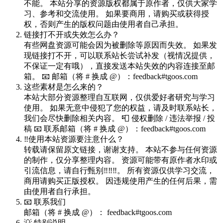
不能。 本站分享的资源版权都属于原作者，仅供大家学
习、参考和交流使用。 如果要商用，请购买或获得授
权，否则产生的版权问题由使用者自己承担。
链接打不开或失效怎么办？
有些网盘资源可能会因为被删除等原因而失效。 如果发
现链接打不开，可以联系站长尝试补发（视情况提供，
不保证一定有哦），直接发送本站失效的内容连接至邮
箱。 📧 邮箱（将 # 换成 @）：feedback#tgoos.com
这些素材是怎么来的？
本站大部分资源整理自互联网，仅供爱好者研究与学习
使用。 如果无意中侵犯了您的权益，请及时联系站长，
我们会尽快删除相关内容。 📮 侵权删除 / 违法举报 / 投
稿 📧 联系邮箱（将 # 换成 @）：feedback#tgoos.com
‼️使用本站资源要注意什么？
转载请保留原文链接，谢谢支持。 本站不参与任何资源
的制作，仅分享整理内容。 资源可能带有原作者水印或
引流信息，请自行甄别‼️‼️‼️。 所有资源仅供学习交流，
商用请购买正版授权。 因违规使用产生的任何后果，需
由使用者自行承担。
📧 联系我们
邮箱（将 # 换成 @）： feedback#tgoos.com
💡 特别说明