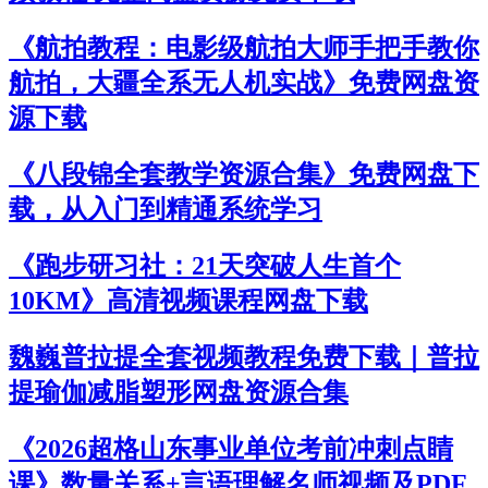
《航拍教程：电影级航拍大师手把手教你
航拍，大疆全系无人机实战》免费网盘资
源下载
《八段锦全套教学资源合集》免费网盘下
载，从入门到精通系统学习
《跑步研习社：21天突破人生首个
10KM》高清视频课程网盘下载
魏巍普拉提全套视频教程免费下载｜普拉
提瑜伽减脂塑形网盘资源合集
《2026超格山东事业单位考前冲刺点睛
课》数量关系+言语理解名师视频及PDF