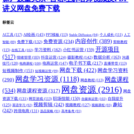
讲义网盘免费下载
标签云
AI绘画
(145)
AI工具
(117)
PPT模板
(113)
个人成长
(111)
Stable Diffusion
(94)
人工
内容创作
(389)
免费资源
(234)
免费下载
(132)
剪映教程
智能
(89)
开源项目
学习资料
(162)
小红书运营
(159)
(115)
在线工具
(102)
(517)
摄影教程
(142)
数据分析
(163)
抖音运营
(124)
沟通
情绪管理
(103)
电子书下载
(217)
电商运营
(147)
技巧
(120)
直播带货
(113)
电商课程
(100)
网盘下载
(422)
网盘学习资料
短视频制作
(151)
短视频运营
(99)
网盘学习资源
(1118)
网盘课程
(290)
网盘教程
(113)
网盘资源
(2916)
(534)
网盘课程资源
(317)
网盘
职场技能
(150)
资源下载
(131)
网页游戏
(113)
自我提升
自媒体运营
(102)
视频剪辑
(242)
趣站
(125)
视频教程
(127)
英语学习
(92)
视频课程
(93)
(242)
跨境电商
(131)
选品策略
(91)
高考备考
(91)