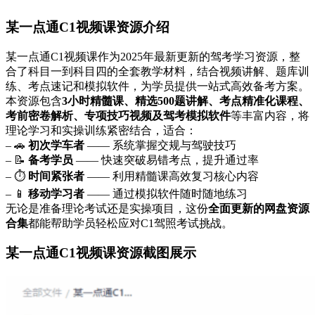
某一点通C1视频课资源介绍
某一点通C1视频课作为2025年最新更新的驾考学习资源，整
合了科目一到科目四的全套教学材料，结合视频讲解、题库训
练、考点速记和模拟软件，为学员提供一站式高效备考方案。
本资源包含
3小时精髓课、精选500题讲解、考点精准化课程、
考前密卷解析、专项技巧视频及驾考模拟软件
等丰富内容，将
理论学习和实操训练紧密结合，适合：
– 🚗
初次学车者
—— 系统掌握交规与驾驶技巧
– 📝
备考学员
—— 快速突破易错考点，提升通过率
– ⏱️
时间紧张者
—— 利用精髓课高效复习核心内容
– 📱
移动学习者
—— 通过模拟软件随时随地练习
无论是准备理论考试还是实操项目，这份
全面更新的网盘资源
合集
都能帮助学员轻松应对C1驾照考试挑战。
某一点通C1视频课资源截图展示