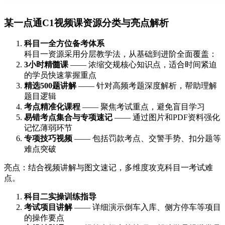
某一点通C1视频课资源分类与亮点解析
科目一全方位备考体系
科目一资源采用分层教学法，从基础到进阶全面覆盖：
3小时精髓课
—— 浓缩交规核心知识点，适合时间紧迫
的学员快速掌握重点
精选500题讲解
—— 针对高频考题深度解析，帮助理解
题目逻辑
考点精准化课程
—— 聚焦考试重点，避免盲目学习
易错考点集合与专项速记
—— 通过图片和PDF资料强化
记忆薄弱环节
专项技巧视频
—— 包括罚款考点、交警手势、扣分题等
难点突破
亮点：结合视频讲解与图文速记，多维度攻克科目一考试难
点。
科目二实操训练指导
考试项目讲解
—— 详细演示倒车入库、侧方停车等项目
的操作要点