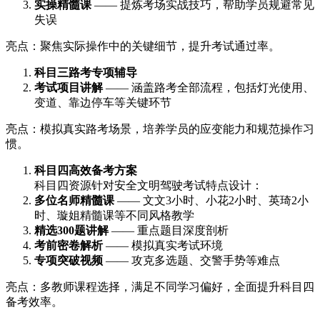
实操精髓课
—— 提炼考场实战技巧，帮助学员规避常见
失误
亮点：聚焦实际操作中的关键细节，提升考试通过率。
科目三路考专项辅导
考试项目讲解
—— 涵盖路考全部流程，包括灯光使用、
变道、靠边停车等关键环节
亮点：模拟真实路考场景，培养学员的应变能力和规范操作习
惯。
科目四高效备考方案
科目四资源针对安全文明驾驶考试特点设计：
多位名师精髓课
—— 文文3小时、小花2小时、英琦2小
时、璇姐精髓课等不同风格教学
精选300题讲解
—— 重点题目深度剖析
考前密卷解析
—— 模拟真实考试环境
专项突破视频
—— 攻克多选题、交警手势等难点
亮点：多教师课程选择，满足不同学习偏好，全面提升科目四
备考效率。