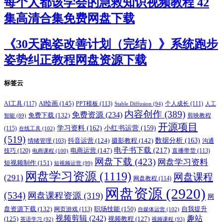
每个人都该学会的急救知识视频教程 42
集高清合集免费网盘下载
《30天跑姿改善计划（完结）》系统跑步
姿势纠正教程网盘资源下载
标签云
AI绘画
(145)
AI工具
(117)
PPT模板
(113)
个人成长
(111)
Stable Diffusion
(94)
人工
内容创作
(389)
免费资源
(234)
免费下载
(132)
剪映教程
智能
(89)
开源项目
学习资料
(162)
小红书运营
(159)
(115)
在线工具
(102)
(519)
摄影教程
(142)
数据分析
(163)
抖音运营
(124)
沟通
情绪管理
(103)
电子书下载
(217)
电商运营
(147)
技巧
(120)
直播带货
(113)
电商课程
(100)
网盘下载
(423)
网盘学习资料
短视频制作
(151)
短视频运营
(99)
网盘学习资源
(1119)
网盘课程
(291)
网盘教程
(114)
网盘资源
(2920)
(534)
网盘课程资源
(319)
网
职场技能
(150)
盘资源下载
(132)
网页游戏
(113)
自我提升
自媒体运营
(102)
视频剪辑
(242)
趣站
(125)
视频教程
(127)
英语学习
(92)
视频课程
(93)