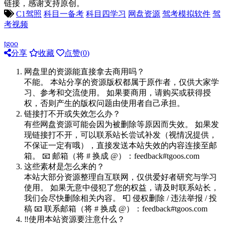
链接，感谢支持原创。
C1驾照
科目一备考
科目四学习
网盘资源
驾考模拟软件
驾
考视频
tgoo
分享
收藏
点赞(
0
)
网盘里的资源能直接拿去商用吗？
不能。 本站分享的资源版权都属于原作者，仅供大家学
习、参考和交流使用。 如果要商用，请购买或获得授
权，否则产生的版权问题由使用者自己承担。
链接打不开或失效怎么办？
有些网盘资源可能会因为被删除等原因而失效。 如果发
现链接打不开，可以联系站长尝试补发（视情况提供，
不保证一定有哦），直接发送本站失效的内容连接至邮
箱。 📧 邮箱（将 # 换成 @）：feedback#tgoos.com
这些素材是怎么来的？
本站大部分资源整理自互联网，仅供爱好者研究与学习
使用。 如果无意中侵犯了您的权益，请及时联系站长，
我们会尽快删除相关内容。 📮 侵权删除 / 违法举报 / 投
稿 📧 联系邮箱（将 # 换成 @）：feedback#tgoos.com
‼️使用本站资源要注意什么？