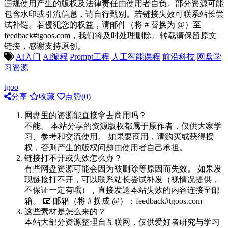
违规使用产生的版权及法律责任由使用者自负。部分资源可能
包含水印或引流信息，请自行甄别。若链接失效可联系站长尝
试补链。若侵犯您的权益，请邮件（将 # 替换为 @）至
feedback#tgoos.com，我们将及时处理删除。转载请保留原文
链接，感谢支持原创。
AI入门
AI编程
Prompt工程
人工智能课程
前沿科技
网盘学
习资源
tgoo
分享
收藏
点赞(
0
)
网盘里的资源能直接拿去商用吗？
不能。 本站分享的资源版权都属于原作者，仅供大家学
习、参考和交流使用。 如果要商用，请购买或获得授
权，否则产生的版权问题由使用者自己承担。
链接打不开或失效怎么办？
有些网盘资源可能会因为被删除等原因而失效。 如果发
现链接打不开，可以联系站长尝试补发（视情况提供，
不保证一定有哦），直接发送本站失效的内容连接至邮
箱。 📧 邮箱（将 # 换成 @）：feedback#tgoos.com
这些素材是怎么来的？
本站大部分资源整理自互联网，仅供爱好者研究与学习