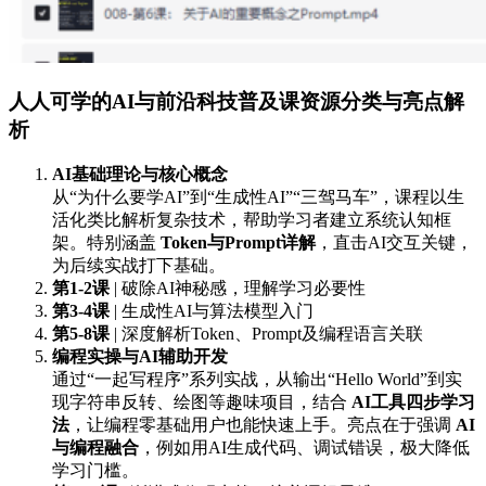
人人可学的AI与前沿科技普及课资源分类与亮点解
析
AI基础理论与核心概念
从“为什么要学AI”到“生成性AI”“三驾马车”，课程以生
活化类比解析复杂技术，帮助学习者建立系统认知框
架。特别涵盖
Token与Prompt详解
，直击AI交互关键，
为后续实战打下基础。
第1-2课
| 破除AI神秘感，理解学习必要性
第3-4课
| 生成性AI与算法模型入门
第5-8课
| 深度解析Token、Prompt及编程语言关联
编程实操与AI辅助开发
通过“一起写程序”系列实战，从输出“Hello World”到实
现字符串反转、绘图等趣味项目，结合
AI工具四步学习
法
，让编程零基础用户也能快速上手。亮点在于强调
AI
与编程融合
，例如用AI生成代码、调试错误，极大降低
学习门槛。