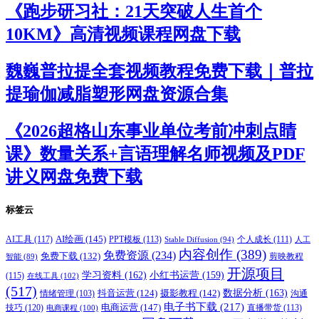
《跑步研习社：21天突破人生首个
10KM》高清视频课程网盘下载
魏巍普拉提全套视频教程免费下载｜普拉
提瑜伽减脂塑形网盘资源合集
《2026超格山东事业单位考前冲刺点睛
课》数量关系+言语理解名师视频及PDF
讲义网盘免费下载
标签云
AI绘画
(145)
AI工具
(117)
PPT模板
(113)
个人成长
(111)
Stable Diffusion
(94)
人工
内容创作
(389)
免费资源
(234)
免费下载
(132)
剪映教程
智能
(89)
开源项目
学习资料
(162)
小红书运营
(159)
(115)
在线工具
(102)
(517)
摄影教程
(142)
数据分析
(163)
抖音运营
(124)
沟通
情绪管理
(103)
电子书下载
(217)
电商运营
(147)
技巧
(120)
直播带货
(113)
电商课程
(100)