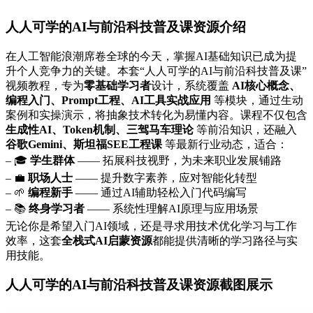
人人可学的AI与前沿科技普及课资源介绍
在人工智能浪潮席卷全球的今天，掌握AI基础知识已成为提
升个人竞争力的关键。本套“人人可学的AI与前沿科技普及课”
视频教程，专为
零基础学习者
设计，系统覆盖
AI核心概念、
编程入门、Prompt工程、AI工具实战应用
等模块，通过生动
案例和实操演示，将抽象技术转化为易懂内容。课程不仅包含
生成性AI、Token机制、三驾马车理论
等前沿知识，还融入
谷歌Gemini、斯坦福SEE工程课
等最新行业动态，适合：
– 🎓
学生群体
—— 拓展科技视野，为未来职业发展铺路
– 💼
职场人士
—— 提升数字素养，应对智能化转型
– 🌱
编程新手
—— 通过AI辅助轻松入门代码编写
– 📚
终身学习者
—— 系统性理解AI原理与应用场景
无论你是希望入门AI领域，还是寻求用技术优化学习与工作
效率，这套
全栈式AI启蒙资源
都能提供清晰的学习路径与实
用技能。
人人可学的AI与前沿科技普及课资源截图展示