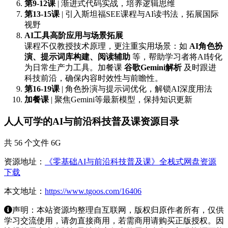
第9-12课
| 渐进式代码实战，培养逻辑思维
第13-15课
| 引入斯坦福SEE课程与AI读书法，拓展国际
视野
AI工具高阶应用与场景拓展
课程不仅教授技术原理，更注重实用场景：如
AI角色扮
演、提示词库构建、阅读辅助
等，帮助学习者将AI转化
为日常生产力工具。加餐课
谷歌Gemini解析
及时跟进
科技前沿，确保内容时效性与前瞻性。
第16-19课
| 角色扮演与提示词优化，解锁AI深度用法
加餐课
| 聚焦Gemini等最新模型，保持知识更新
人人可学的AI与前沿科技普及课资源目录
共 56 个文件 6G
资源地址：
《零基础AI与前沿科技普及课》全栈式网盘资源
下载
本文地址：
https://www.tgoos.com/16406
声明：本站资源均整理自互联网，版权归原作者所有，仅供
学习交流使用，请勿直接商用，若需商用请购买正版授权。因