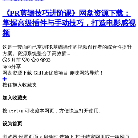
《PR剪辑技巧进阶课》网盘资源下载：
掌握高级插件与手动技巧，打造电影感视
频
这是一套面向已掌握PR基础操作的视频创作者的综合性提升
方案。资源系统整合了高效插...
5 月前
0
0
33
tgoo分享
网盘资源下载·GitHub优质项目·趣味网站导航！
按住拖入收藏夹
加入收藏夹
按
可收藏本网页，方便快速打开使用。
Ctrl+D
设为首页
浏览器 设置页面 > 启动时 选项下 打开特定网页或一组网页。