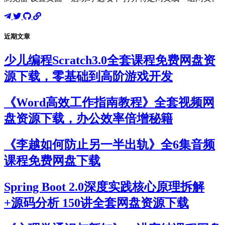
近期文章
少儿编程Scratch3.0全套课程免费网盘资
源下载，零基础到高阶游戏开发
《Word高效工作指南教程》全套视频网
盘资源下载，办公效率倍增秘籍
《李越如何防止另一半出轨》全6集音频
课程免费网盘下载
Spring Boot 2.0深度实践核心原理拆解
+源码分析 150讲全套网盘资源下载