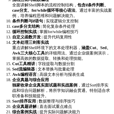
全面讲解Shell脚本的流程控制结构，
包含if条件判断、
case分支、for/while循环等核心语法
。通过丰富的实战案
例，培养编程思维和问题解决能力。
条件判断与if语句
| 实现逻辑分支控制
case多分支结构
| 简化复杂条件处理
循环控制实战
| 掌握for/while编程技巧
自定义函数开发
| 提升代码复用性
文本处理三剑客实战
重点讲解Shell环境下的文本处理利器，
涵盖Cut、Sed、
Awk三大核心工具
的详细用法。通过企业级案例演示，
掌握高效的数据提取、转换和处理技能。
Cut工具精讲
| 字段提取与数据分割
Sed流编辑器
| 文本替换与批量处理
Awk编程语言
| 高级文本分析与报表生成
企业真题与综合应用
独家收录企业真实面试题和实战案例
，通过Sort排序实
战和综合问题解析，将所学知识融会贯通。特别适合求
职准备和技能提升。
Sort排序应用
| 数据整理与排序技巧
企业真题讲解
| 直击面试重点难点
综合案例实战
| 提升实际问题解决能力