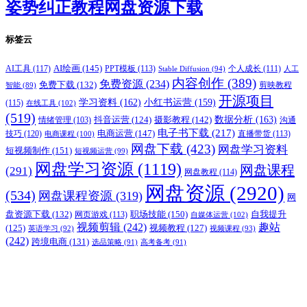
姿势纠正教程网盘资源下载
标签云
AI绘画
(145)
AI工具
(117)
PPT模板
(113)
个人成长
(111)
Stable Diffusion
(94)
人工
内容创作
(389)
免费资源
(234)
免费下载
(132)
剪映教程
智能
(89)
开源项目
学习资料
(162)
小红书运营
(159)
(115)
在线工具
(102)
(519)
摄影教程
(142)
数据分析
(163)
抖音运营
(124)
沟通
情绪管理
(103)
电子书下载
(217)
电商运营
(147)
技巧
(120)
直播带货
(113)
电商课程
(100)
网盘下载
(423)
网盘学习资料
短视频制作
(151)
短视频运营
(99)
网盘学习资源
(1119)
网盘课程
(291)
网盘教程
(114)
网盘资源
(2920)
(534)
网盘课程资源
(319)
网
职场技能
(150)
盘资源下载
(132)
网页游戏
(113)
自我提升
自媒体运营
(102)
视频剪辑
(242)
趣站
(125)
视频教程
(127)
英语学习
(92)
视频课程
(93)
(242)
跨境电商
(131)
选品策略
(91)
高考备考
(91)