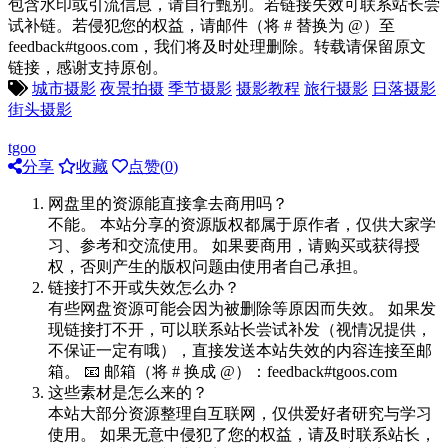
包含水印或引流信息，请自行甄别。若链接失效可联系站长尝
试补链。若侵犯您的权益，请邮件（将 # 替换为 @）至
feedback#tgoos.com，我们将及时处理删除。转载请保留原文
链接，感谢支持原创。
城市摄影
夜景拍摄
季节摄影
摄影教程
旅行摄影
日落摄影
街头摄影
tgoo
分享
收藏
点赞(
0
)
网盘里的资源能直接拿去商用吗？
不能。 本站分享的资源版权都属于原作者，仅供大家学
习、参考和交流使用。 如果要商用，请购买或获得授
权，否则产生的版权问题由使用者自己承担。
链接打不开或失效怎么办？
有些网盘资源可能会因为被删除等原因而失效。 如果发
现链接打不开，可以联系站长尝试补发（视情况提供，
不保证一定有哦），直接发送本站失效的内容连接至邮
箱。 📧 邮箱（将 # 换成 @）：feedback#tgoos.com
这些素材是怎么来的？
本站大部分资源整理自互联网，仅供爱好者研究与学习
使用。 如果无意中侵犯了您的权益，请及时联系站长，