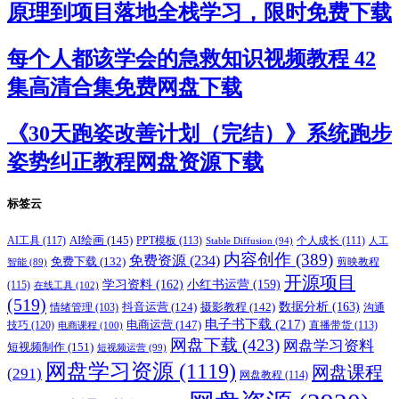
原理到项目落地全栈学习，限时免费下载
每个人都该学会的急救知识视频教程 42
集高清合集免费网盘下载
《30天跑姿改善计划（完结）》系统跑步
姿势纠正教程网盘资源下载
标签云
AI绘画
(145)
AI工具
(117)
PPT模板
(113)
个人成长
(111)
Stable Diffusion
(94)
人工
内容创作
(389)
免费资源
(234)
免费下载
(132)
剪映教程
智能
(89)
开源项目
学习资料
(162)
小红书运营
(159)
(115)
在线工具
(102)
(519)
摄影教程
(142)
数据分析
(163)
抖音运营
(124)
沟通
情绪管理
(103)
电子书下载
(217)
电商运营
(147)
技巧
(120)
直播带货
(113)
电商课程
(100)
网盘下载
(423)
网盘学习资料
短视频制作
(151)
短视频运营
(99)
网盘学习资源
(1119)
网盘课程
(291)
网盘教程
(114)