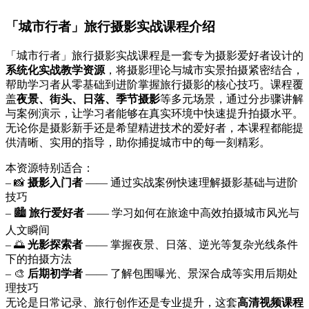
「城市行者」旅行摄影实战课程介绍
「城市行者」旅行摄影实战课程是一套专为摄影爱好者设计的
系统化实战教学资源
，将摄影理论与城市实景拍摄紧密结合，
帮助学习者从零基础到进阶掌握旅行摄影的核心技巧。课程覆
盖
夜景、街头、日落、季节摄影
等多元场景，通过分步骤讲解
与案例演示，让学习者能够在真实环境中快速提升拍摄水平。
无论你是摄影新手还是希望精进技术的爱好者，本课程都能提
供清晰、实用的指导，助你捕捉城市中的每一刻精彩。
本资源特别适合：
– 📸
摄影入门者
—— 通过实战案例快速理解摄影基础与进阶
技巧
– 🏙️
旅行爱好者
—— 学习如何在旅途中高效拍摄城市风光与
人文瞬间
– 🌅
光影探索者
—— 掌握夜景、日落、逆光等复杂光线条件
下的拍摄方法
– 🎨
后期初学者
—— 了解包围曝光、景深合成等实用后期处
理技巧
无论是日常记录、旅行创作还是专业提升，这套
高清视频课程