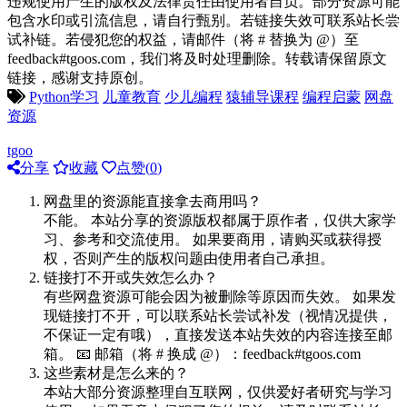
违规使用产生的版权及法律责任由使用者自负。部分资源可能
包含水印或引流信息，请自行甄别。若链接失效可联系站长尝
试补链。若侵犯您的权益，请邮件（将 # 替换为 @）至
feedback#tgoos.com，我们将及时处理删除。转载请保留原文
链接，感谢支持原创。
Python学习
儿童教育
少儿编程
猿辅导课程
编程启蒙
网盘
资源
tgoo
分享
收藏
点赞(
0
)
网盘里的资源能直接拿去商用吗？
不能。 本站分享的资源版权都属于原作者，仅供大家学
习、参考和交流使用。 如果要商用，请购买或获得授
权，否则产生的版权问题由使用者自己承担。
链接打不开或失效怎么办？
有些网盘资源可能会因为被删除等原因而失效。 如果发
现链接打不开，可以联系站长尝试补发（视情况提供，
不保证一定有哦），直接发送本站失效的内容连接至邮
箱。 📧 邮箱（将 # 换成 @）：feedback#tgoos.com
这些素材是怎么来的？
本站大部分资源整理自互联网，仅供爱好者研究与学习