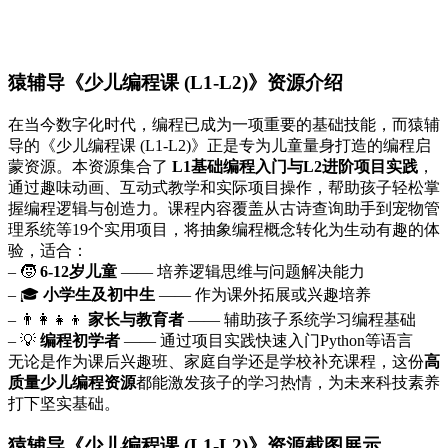
猿辅导《少儿编程课 (L1-L2)》资源介绍
在当今数字化时代，编程已成为一项重要的基础技能，而猿辅
导的《少儿编程课 (L1-L2)》正是专为儿童量身打造的编程启
蒙资源。本资源集合了
L1基础编程入门与L2进阶项目实践
，
通过趣味动画、互动式教学和实际项目操作，帮助孩子轻松掌
握编程逻辑与创造力。课程内容覆盖从古诗查询助手到宠物管
理系统等19个实用项目，将抽象编程概念转化为生动有趣的体
验，适合：
– 🧒
6-12岁儿童
—— 培养逻辑思维与问题解决能力
– 🎓
小学生及初中生
—— 作为课外拓展或兴趣培养
– 👨‍👩‍👧‍👦
家长与教育者
—— 辅助孩子系统学习编程基础
– 💡
编程初学者
—— 通过项目实践快速入门Python等语言
无论是作为课后兴趣班、家庭自学还是学校补充课程，这份
高
质量少儿编程资源
都能激发孩子的学习热情，为未来科技素养
打下坚实基础。
猿辅导《少儿编程课 (L1-L2)》资源截图展示