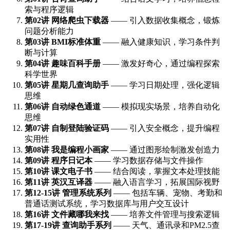
索与程序逻辑
第02讲 网络爬虫下载器
—— 引入数据收集概念，锻炼
问题分析能力
第03讲 BMI标准体重
—— 融入健康知识，学习条件判
断与计算
第04讲 趣味百科手册
—— 激发好奇心，通过编程探索
科学世界
第05讲 星期几查询助手
—— 学习日期处理，强化逻辑
思维
第06讲 自动绿色通道
—— 模拟现实场景，培养自动化
思维
第07讲 自制登陆验证码
—— 引入安全概念，提升编程
实用性
第08讲 我是编程小画家
—— 通过图形绘制激发创造力
第09讲 程序日记本
—— 学习数据存储与文件操作
第10讲 课文电子书
—— 结合阅读，掌握文本处理技能
第11讲 英汉互译器
—— 融入语言学习，拓展国际视野
第12-15讲 管理系统系列
—— 包括车辆、宠物、考勤和
普通话测试系统，学习数据库与用户交互设计
第16讲 文件藏哪我来找
—— 培养文件管理与搜索逻辑
第17-19讲 查询助手系列
—— 天气、通讯录和PM2.5查