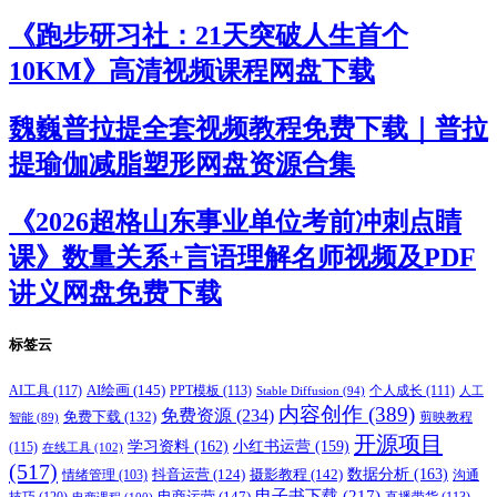
《跑步研习社：21天突破人生首个
10KM》高清视频课程网盘下载
魏巍普拉提全套视频教程免费下载｜普拉
提瑜伽减脂塑形网盘资源合集
《2026超格山东事业单位考前冲刺点睛
课》数量关系+言语理解名师视频及PDF
讲义网盘免费下载
标签云
AI绘画
(145)
AI工具
(117)
PPT模板
(113)
个人成长
(111)
Stable Diffusion
(94)
人工
内容创作
(389)
免费资源
(234)
免费下载
(132)
剪映教程
智能
(89)
开源项目
学习资料
(162)
小红书运营
(159)
(115)
在线工具
(102)
(517)
摄影教程
(142)
数据分析
(163)
抖音运营
(124)
沟通
情绪管理
(103)
电子书下载
(217)
电商运营
(147)
技巧
(120)
直播带货
(113)
电商课程
(100)