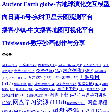
Ancient Earth globe-古地球演化交互模型
向日葵-8号-实时卫星云图观测平台
播客小镇-中文播客地图可视化平台
Thisissand-数字沙画创作与分享
标签云
AI绘画
(145)
AI工具
(117)
PPT模板
(113)
个人成长
(111)
Stable Diffusion
(94)
人工
内容创作
(389)
免费资源
(234)
免费下载
(132)
剪映教程
智能
(89)
开源项目
学习资料
(162)
小红书运营
(159)
(115)
在线工具
(102)
(517)
摄影教程
(142)
数据分析
(163)
抖音运营
(124)
沟通
情绪管理
(103)
电子书下载
(217)
电商运营
(147)
技巧
(120)
直播带货
(113)
电商课程
(100)
网盘下载
(422)
网盘学习资料
短视频制作
(151)
短视频运营
(99)
网盘学习资源
(1118)
网盘课程
(290)
网盘教程
(113)
网盘资源
(2916)
(534)
网盘课程资源
(317)