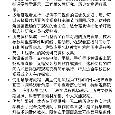
括课堂教学展示、工程耐久性研究、历史文物远程观
摩。
多角度观看支持：提供不同视角的摄像头选项，用户可
以选择最佳观看角度观察灯泡细节与周围环境。这种多
角度覆盖确保了观察的全面性，适合需要详细记录灯泡
状态的研究人员与爱好者。
历史资料集成：平台整合了百年灯泡的历史背景、技术
参数与重要事件时间线，帮助用户在观看直播时同步了
解相关背景信息。典型应用包括教育机构的历史课程补
充、工程学生的案例研究资料收集。
跨设备兼容：支持在电脑、平板、手机等多种设备上流
畅观看直播，无需安装额外软件或插件。这种便捷的访
问方式使得远程观察变得简单易行，特别适合学校团体
观看或个人兴趣探索。
使用场景与流程：典型使用流程为“访问官网→选择直播
画面→调整观看角度→同步查看历史资料→持续观察记
录”。应用场景包括：工程学课程现场演示、历史文物长
期监测、科普节目素材采集、个人兴趣观察。
优势与限制：优势在于提供独一无二的历史文物实时观
察机会，完全免费访问，操作简单直观；是了解早期电
灯技术的活体教材。限制在于画面质量可能受网络条件