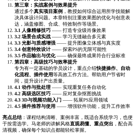
第三章：实战案例与效果提升
通过多个
真实项目案例
，教授如何综合运用所学技能解
决具体设计问题。本章特别注重效果图的优化与创意表
达，涵盖修图、合成、特效制作等场景。
3.1 人像精修技巧
—— 打造专业级肖像效果
3.2 场景合成实战
—— 学习无缝融合多元素
3.3 光影与质感增强
—— 提升图像立体感与真实度
3.4 创意特效设计
—— 探索PS的无限可能性
3.5 作品输出与优化
—— 确保最终成果符合行业标准
第四章：高级技巧与效率提升
专为有一定基础的学员设计，重点介绍
快捷操作、自动
化流程、插件使用
等高效工作方法。帮助用户节省时
间，提升设计产出质量。
4.1 动作与批处理
—— 实现重复任务自动化
4.2 高级选区技巧
—— 应对复杂抠图挑战
4.3 3D与视频功能入门
—— 拓展PS应用领域
4.5 插件推荐与使用
—— 增强软件功能，提升工作效率
亮点总结
：课程结构清晰、案例丰富，既适合系统学习，也便
于按需选学。马老师的讲解风格
直观易懂、重点突出
，配合高
清视频，确保每个知识点都能轻松掌握。