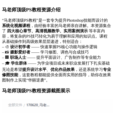
马老师顶级PS教程资源介绍
“马老师顶级PS教程”是一套专为提升Photoshop技能而设计的
系统化视频课程
，由经验丰富的马老师亲自讲解。本资源集合
了
四大核心章节、高清视频教学、实用案例演示
等丰富内
容，将复杂的PS技巧转化为易于理解和应用的知识点。课程
从基础操作到高级效果层层递进，特别适合：
– 🎨
设计初学者
—— 快速掌握PS核心功能与操作逻辑
– 📸
摄影爱好者
—— 学习修图、调色与合成技巧
– 🏢
职场人士
—— 提升平面设计、广告制作等专业能力
– 🎓
学生群体
—— 为学业项目或未来职业发展打下扎实基础
无论是希望
提升设计水平
、
优化作品效果
，还是系统学习
专业
修图技能
，这套教程都能提供全面而实用的指导，助你在效果
图制作上实现“华丽逆袭”。
马老师顶级PS教程资源截图展示