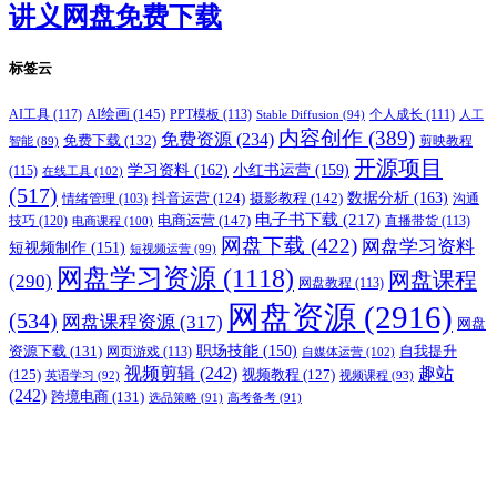
讲义网盘免费下载
标签云
AI绘画
(145)
AI工具
(117)
PPT模板
(113)
个人成长
(111)
Stable Diffusion
(94)
人工
内容创作
(389)
免费资源
(234)
免费下载
(132)
剪映教程
智能
(89)
开源项目
学习资料
(162)
小红书运营
(159)
(115)
在线工具
(102)
(517)
摄影教程
(142)
数据分析
(163)
抖音运营
(124)
沟通
情绪管理
(103)
电子书下载
(217)
电商运营
(147)
技巧
(120)
直播带货
(113)
电商课程
(100)
网盘下载
(422)
网盘学习资料
短视频制作
(151)
短视频运营
(99)
网盘学习资源
(1118)
网盘课程
(290)
网盘教程
(113)
网盘资源
(2916)
(534)
网盘课程资源
(317)
网盘
职场技能
(150)
资源下载
(131)
网页游戏
(113)
自我提升
自媒体运营
(102)
视频剪辑
(242)
趣站
(125)
视频教程
(127)
英语学习
(92)
视频课程
(93)
(242)
跨境电商
(131)
选品策略
(91)
高考备考
(91)