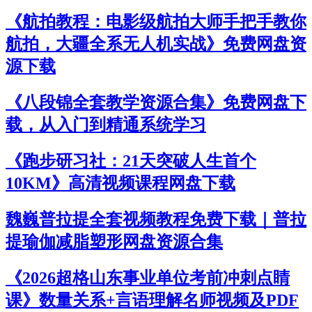
《航拍教程：电影级航拍大师手把手教你
航拍，大疆全系无人机实战》免费网盘资
源下载
《八段锦全套教学资源合集》免费网盘下
载，从入门到精通系统学习
《跑步研习社：21天突破人生首个
10KM》高清视频课程网盘下载
魏巍普拉提全套视频教程免费下载｜普拉
提瑜伽减脂塑形网盘资源合集
《2026超格山东事业单位考前冲刺点睛
课》数量关系+言语理解名师视频及PDF