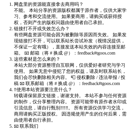
网盘里的资源能直接拿去商用吗？
不能。 本站分享的资源版权都属于原作者，仅供大家学
习、参考和交流使用。 如果要商用，请购买或获得授
权，否则产生的版权问题由使用者自己承担。
链接打不开或失效怎么办？
有些网盘资源可能会因为被删除等原因而失效。 如果发
现链接打不开，可以联系站长尝试补发（视情况提供，
不保证一定有哦），直接发送本站失效的内容连接至邮
箱。 📧 邮箱（将 # 换成 @）：feedback#tgoos.com
这些素材是怎么来的？
本站大部分资源整理自互联网，仅供爱好者研究与学习
使用。 如果无意中侵犯了您的权益，请及时联系站长，
我们会尽快删除相关内容。 📮 侵权删除 / 违法举报 / 投
稿 📧 联系邮箱（将 # 换成 @）：feedback#tgoos.com
‼️使用本站资源要注意什么？
转载请保留原文链接，谢谢支持。 本站不参与任何资源
的制作，仅分享整理内容。 资源可能带有原作者水印或
引流信息，请自行甄别‼️‼️‼️。 所有资源仅供学习交流，
商用请购买正版授权。 因违规使用产生的任何后果，需
由使用者自行承担。
📧 联系我们