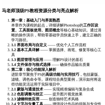
马老师顶级PS教程资源分类与亮点解析
第一章：基础入门与界面熟悉
本章作为课程的起点，详细讲解Photoshop的
工作区设
置、工具面板使用、图层概念
等核心基础知识。通过清
晰的操作演示，帮助零基础学员快速上手，建立正确的
学习路径。
1.1 界面布局与自定义
—— 优化个人工作流程
1.2 基本工具详解
—— 掌握选择、画笔、修复等核心工
具
1.3 图层管理与应用
—— 理解PS设计的基石
1.4 文件保存与格式选择
—— 确保作品输出质量
第二章：核心功能深入解析
进阶章节聚焦于PS的
高级功能与实用技巧
，包括蒙版、
滤镜、调色命令等。课程结合典型案例，演示如何将这
些功能灵活运用于实际项目中。
2.1 蒙版与通道技术
—— 实现精准编辑与复杂合成
2.2 色彩调整与校正
—— 提升图片视觉效果
2.3 滤镜特效应用
—— 创造独特艺术风格
2.4 文字与矢量工具
—— 增强设计作品的排版与专业性