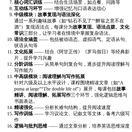
核心词汇训练
—— 结合生活场景，如点餐、问路等
互动练习环节
—— 增强记忆与口语表达信心
中级模块：故事复现与语法深化
通过一系列趣味故事（如“钻石不见了”“醉翁之意不在
酒”）复现语法点，每课分为
故事复现、语法点拨、文化
常识
三部分，让学习者在情境中掌握复杂语法。
语法全涵盖
—— 包括被动语态、虚拟语气、定语从句、
状语从句等
文化拓展
—— 结合《阿甘正传》《罗马假日》等经典影
片，提升学习兴趣
分阶训练
—— 从简单句到复合句，逐步提升阅读理解与
写作能力
中高级模块：阅读理解与写作拓展
针对六级及以上水平设计，课程围绕精读文章（如“A
puma at large”“The double life of”）展开，每课包括
故事
精讲、阅读理解、拓展写作
三个环节，强化逻辑思维与
书面表达。
精读强化
—— 分析长难句结构，提升阅读速度
写作训练
—— 学习议论文、记叙文等文体，备考六级写
作
逻辑与批判思维
—— 通过文章分析，培养英语思维深度