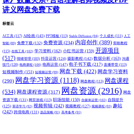
讲义网盘免费下载
标签云
AI绘画
(145)
AI工具
(117)
PPT模板
(113)
个人成长
(111)
Stable Diffusion
(94)
人工
内容创作
(389)
免费资源
(234)
免费下载
(132)
剪映教程
智能
(89)
开源项目
学习资料
(162)
小红书运营
(159)
(115)
在线工具
(102)
(517)
摄影教程
(142)
数据分析
(163)
抖音运营
(124)
沟通
情绪管理
(103)
电子书下载
(217)
电商运营
(147)
技巧
(120)
直播带货
(113)
电商课程
(100)
网盘下载
(422)
网盘学习资料
短视频制作
(151)
短视频运营
(99)
网盘学习资源
(1118)
网盘课程
(290)
网盘教程
(113)
网盘资源
(2916)
(534)
网盘课程资源
(317)
网盘
职场技能
(150)
资源下载
(131)
网页游戏
(113)
自我提升
自媒体运营
(102)
视频剪辑
(242)
趣站
(125)
视频教程
(127)
英语学习
(92)
视频课程
(93)
(242)
跨境电商
(131)
选品策略
(91)
高考备考
(91)