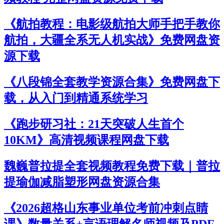
《航拍教程：电影级航拍大师手把手教你
航拍，大疆全系无人机实战》免费网盘资
源下载
《八段锦全套教学资源合集》免费网盘下
载，从入门到精通系统学习
《跑步研习社：21天突破人生首个
10KM》高清视频课程网盘下载
魏巍普拉提全套视频教程免费下载｜普拉
提瑜伽减脂塑形网盘资源合集
《2026超格山东事业单位考前冲刺点睛
课》数量关系+言语理解名师视频及PDF