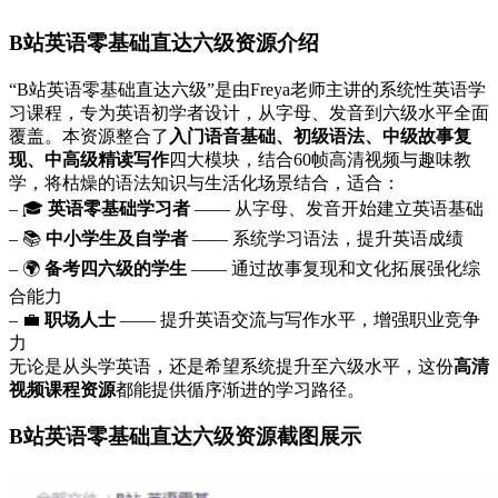
B站英语零基础直达六级资源介绍
“B站英语零基础直达六级”是由Freya老师主讲的系统性英语学
习课程，专为英语初学者设计，从字母、发音到六级水平全面
覆盖。本资源整合了
入门语音基础、初级语法、中级故事复
现、中高级精读写作
四大模块，结合60帧高清视频与趣味教
学，将枯燥的语法知识与生活化场景结合，适合：
– 🎓
英语零基础学习者
—— 从字母、发音开始建立英语基础
– 📚
中小学生及自学者
—— 系统学习语法，提升英语成绩
– 🌍
备考四六级的学生
—— 通过故事复现和文化拓展强化综
合能力
– 💼
职场人士
—— 提升英语交流与写作水平，增强职业竞争
力
无论是从头学英语，还是希望系统提升至六级水平，这份
高清
视频课程资源
都能提供循序渐进的学习路径。
B站英语零基础直达六级资源截图展示