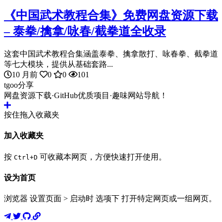
《中国武术教程合集》免费网盘资源下载
– 泰拳/擒拿/咏春/截拳道全收录
这套中国武术教程合集涵盖泰拳、擒拿散打、咏春拳、截拳道
等七大模块，提供从基础套路...
10 月前
0
0
101
tgoo分享
网盘资源下载·GitHub优质项目·趣味网站导航！
按住拖入收藏夹
加入收藏夹
按
可收藏本网页，方便快速打开使用。
Ctrl+D
设为首页
浏览器 设置页面 > 启动时 选项下 打开特定网页或一组网页。