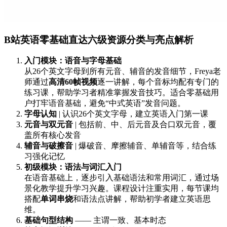
B站英语零基础直达六级资源分类与亮点解析
入门模块：语音与字母基础
从26个英文字母到所有元音、辅音的发音细节，Freya老
师通过
高清60帧视频
逐一讲解，每个音标均配有专门的
练习课，帮助学习者精准掌握发音技巧。适合零基础用
户打牢语音基础，避免“中式英语”发音问题。
字母认知
| 认识26个英文字母，建立英语入门第一课
元音与双元音
| 包括前、中、后元音及合口双元音，覆
盖所有核心发音
辅音与破擦音
| 爆破音、摩擦辅音、单辅音等，结合练
习强化记忆
初级模块：语法与词汇入门
在语音基础上，逐步引入基础语法和常用词汇，通过场
景化教学提升学习兴趣。课程设计注重实用，每节课均
搭配
单词串烧
和语法点讲解，帮助初学者建立英语思
维。
基础句型结构
—— 主谓一致、基本时态