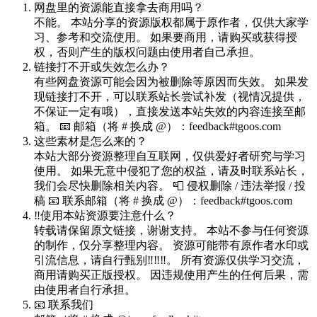
网盘里的资源能直接拿去商用吗？
不能。 本站分享的资源版权都属于原作者，仅供大家学
习、参考和交流使用。 如果要商用，请购买或获得授
权，否则产生的版权问题由使用者自己承担。
链接打不开或失效怎么办？
有些网盘资源可能会因为被删除等原因而失效。 如果发
现链接打不开，可以联系站长尝试补发（视情况提供，
不保证一定有哦），直接发送本站失效的内容连接至邮
箱。 📧 邮箱（将 # 换成 @）：feedback#tgoos.com
这些素材是怎么来的？
本站大部分资源整理自互联网，仅供爱好者研究与学习
使用。 如果无意中侵犯了您的权益，请及时联系站长，
我们会尽快删除相关内容。 📮 侵权删除 / 违法举报 / 投
稿 📧 联系邮箱（将 # 换成 @）：feedback#tgoos.com
‼️使用本站资源要注意什么？
转载请保留原文链接，谢谢支持。 本站不参与任何资源
的制作，仅分享整理内容。 资源可能带有原作者水印或
引流信息，请自行甄别‼️‼️‼️。 所有资源仅供学习交流，
商用请购买正版授权。 因违规使用产生的任何后果，需
由使用者自行承担。
📧 联系我们