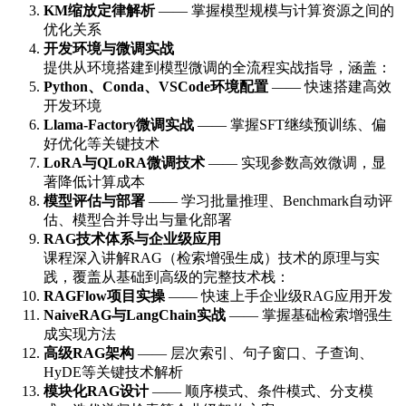
KM缩放定律解析
—— 掌握模型规模与计算资源之间的
优化关系
开发环境与微调实战
提供从环境搭建到模型微调的全流程实战指导，涵盖：
Python、Conda、VSCode环境配置
—— 快速搭建高效
开发环境
Llama-Factory微调实战
—— 掌握SFT继续预训练、偏
好优化等关键技术
LoRA与QLoRA微调技术
—— 实现参数高效微调，显
著降低计算成本
模型评估与部署
—— 学习批量推理、Benchmark自动评
估、模型合并导出与量化部署
RAG技术体系与企业级应用
课程深入讲解RAG（检索增强生成）技术的原理与实
践，覆盖从基础到高级的完整技术栈：
RAGFlow项目实操
—— 快速上手企业级RAG应用开发
NaiveRAG与LangChain实战
—— 掌握基础检索增强生
成实现方法
高级RAG架构
—— 层次索引、句子窗口、子查询、
HyDE等关键技术解析
模块化RAG设计
—— 顺序模式、条件模式、分支模