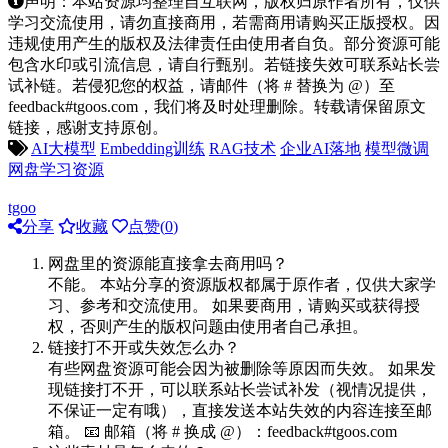
声明：本站资源均整理自互联网，版权归原作者所有，仅供
学习交流使用，请勿直接商用，若需商用请购买正版授权。因
违规使用产生的版权及法律责任由使用者自负。部分资源可能
包含水印或引流信息，请自行甄别。若链接失效可联系站长尝
试补链。若侵犯您的权益，请邮件（将 # 替换为 @）至
feedback#tgoos.com，我们将及时处理删除。转载请保留原文
链接，感谢支持原创。
AI大模型
Embedding训练
RAG技术
企业AI落地
模型微调
网盘学习资源
tgoo
分享
收藏
点赞(
0
)
网盘里的资源能直接拿去商用吗？
不能。 本站分享的资源版权都属于原作者，仅供大家学
习、参考和交流使用。 如果要商用，请购买或获得授
权，否则产生的版权问题由使用者自己承担。
链接打不开或失效怎么办？
有些网盘资源可能会因为被删除等原因而失效。 如果发
现链接打不开，可以联系站长尝试补发（视情况提供，
不保证一定有哦），直接发送本站失效的内容连接至邮
箱。 📧 邮箱（将 # 换成 @）：feedback#tgoos.com