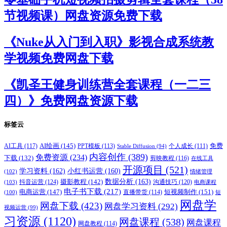
节视频课）网盘资源免费下载
《Nuke从入门到入职》影视合成系统教
学视频免费网盘下载
《凯圣王健身训练营全套课程（一二三
四）》免费网盘资源下载
标签云
AI绘画
(145)
AI工具
(117)
PPT模板
(113)
免费
Stable Diffusion
(94)
个人成长
(111)
内容创作
(389)
免费资源
(234)
下载
(132)
剪映教程
(116)
在线工具
开源项目
(521)
学习资料
(162)
小红书运营
(160)
(102)
情绪管理
摄影教程
(142)
数据分析
(163)
抖音运营
(124)
沟通技巧
(120)
(103)
电商课程
电子书下载
(217)
电商运营
(147)
短视频制作
(151)
直播带货
(114)
(100)
短
网盘学
网盘下载
(423)
网盘学习资料
(292)
视频运营
(99)
习资源
(1120)
网盘课程
(538)
网盘课程
网盘教程
(114)