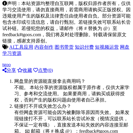
声明：本站资源均整理自互联网，版权归原作者所有，仅供
学习交流使用，请勿直接商用，若需商用请购买正版授权。因
违规使用产生的版权及法律责任由使用者自负。部分资源可能
包含水印或引流信息，请自行甄别。若链接失效可联系站长尝
试补链。若侵犯您的权益，请邮件（将 # 替换为 @）至
feedback#tgoos.com，我们将及时处理删除。转载请保留原文
链接，感谢支持原创。
AI工具应用
内容创作
图书带货
知识付费
短视频运营
网盘
学习资源
tgoo
分享
收藏
点赞(
0
)
网盘里的资源能直接拿去商用吗？
不能。 本站分享的资源版权都属于原作者，仅供大家学
习、参考和交流使用。 如果要商用，请购买或获得授
权，否则产生的版权问题由使用者自己承担。
链接打不开或失效怎么办？
有些网盘资源可能会因为被删除等原因而失效。 如果发
现链接打不开，可以联系站长尝试补发（视情况提供，
不保证一定有哦），直接发送本站失效的内容连接至邮
箱。 📧 邮箱（将 # 换成 @）：feedback#tgoos.com