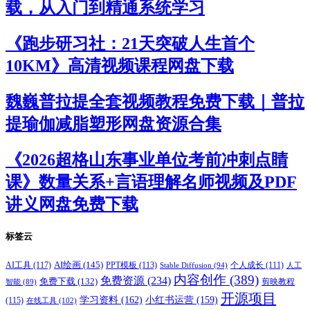
载，从入门到精通系统学习
《跑步研习社：21天突破人生首个
10KM》高清视频课程网盘下载
魏巍普拉提全套视频教程免费下载｜普拉
提瑜伽减脂塑形网盘资源合集
《2026超格山东事业单位考前冲刺点睛
课》数量关系+言语理解名师视频及PDF
讲义网盘免费下载
标签云
AI绘画
(145)
AI工具
(117)
PPT模板
(113)
个人成长
(111)
Stable Diffusion
(94)
人工
内容创作
(389)
免费资源
(234)
免费下载
(132)
剪映教程
智能
(89)
开源项目
学习资料
(162)
小红书运营
(159)
(115)
在线工具
(102)