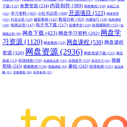
内容创作
(389)
免费资源
(234)
下载
(132)
剪映教程
(116)
在线工具
开源项目
(523)
学习资料
(162)
小红书运营
(160)
(102)
情绪管理
摄影教程
(142)
数据分析
(163)
抖音运营
(124)
沟通技巧
(120)
(103)
电商课程
电子书下载
(217)
电商运营
(147)
短视频制作
(151)
直播带货
(114)
(100)
短
网盘学
网盘下载
(423)
网盘学习资料
(292)
视频运营
(99)
习资源
(1120)
网盘课程
(538)
网盘课程
网盘教程
(114)
网盘资源
(2936)
资源
(320)
网盘资源下载
(132)
网页
视频
职场技能
(150)
游戏
(113)
自我提升
(125)
自媒体运营
(102)
英语学习
(92)
剪辑
(243)
趣站
(242)
视频教程
(128)
跨境电商
(131)
视频课程
(94)
选品策
略
(91)
音频课程
(90)
高考备考
(91)