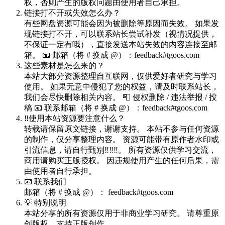
权，否则产生的版权问题由使用者自己承担。
链接打不开或失效怎么办？
有些网盘资源可能会因为被删除等原因而失效。 如果发
现链接打不开，可以联系站长尝试补发（视情况提供，
不保证一定有哦），直接发送本站失效的内容连接至邮
箱。 📧 邮箱（将 # 换成 @）：feedback#tgoos.com
这些素材是怎么来的？
本站大部分资源整理自互联网，仅供爱好者研究与学习
使用。 如果无意中侵犯了您的权益，请及时联系站长，
我们会尽快删除相关内容。 📮 侵权删除 / 违法举报 / 投
稿 📧 联系邮箱（将 # 换成 @）：feedback#tgoos.com
‼️使用本站资源要注意什么？
转载请保留原文链接，谢谢支持。 本站不参与任何资源
的制作，仅分享整理内容。 资源可能带有原作者水印或
引流信息，请自行甄别‼️‼️‼️。 所有资源仅供学习交流，
商用请购买正版授权。 因违规使用产生的任何后果，需
由使用者自行承担。
📧 联系我们
邮箱（将 # 换成 @）： feedback#tgoos.com
💡 特别说明
本站分享的所有资源仅用于非商业学习研究。 请尊重原
创版权，支持正版创作。