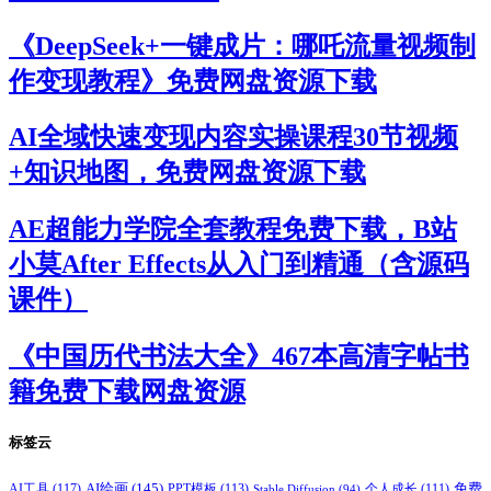
《DeepSeek+一键成片：哪吒流量视频制
作变现教程》免费网盘资源下载
AI全域快速变现内容实操课程30节视频
+知识地图，免费网盘资源下载
AE超能力学院全套教程免费下载，B站
小莫After Effects从入门到精通（含源码
课件）
《中国历代书法大全》467本高清字帖书
籍免费下载网盘资源
标签云
AI绘画
(145)
AI工具
(117)
PPT模板
(113)
免费
Stable Diffusion
(94)
个人成长
(111)