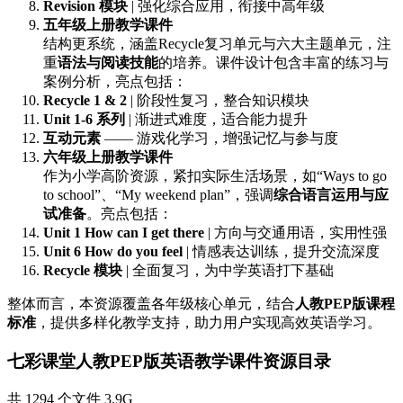
Revision 模块
| 强化综合应用，衔接中高年级
五年级上册教学课件
结构更系统，涵盖Recycle复习单元与六大主题单元，注
重
语法与阅读技能
的培养。课件设计包含丰富的练习与
案例分析，亮点包括：
Recycle 1 & 2
| 阶段性复习，整合知识模块
Unit 1-6 系列
| 渐进式难度，适合能力提升
互动元素
—— 游戏化学习，增强记忆与参与度
六年级上册教学课件
作为小学高阶资源，紧扣实际生活场景，如“Ways to go
to school”、“My weekend plan”，强调
综合语言运用与应
试准备
。亮点包括：
Unit 1 How can I get there
| 方向与交通用语，实用性强
Unit 6 How do you feel
| 情感表达训练，提升交流深度
Recycle 模块
| 全面复习，为中学英语打下基础
整体而言，本资源覆盖各年级核心单元，结合
人教PEP版课程
标准
，提供多样化教学支持，助力用户实现高效英语学习。
七彩课堂人教PEP版英语教学课件资源目录
共 1294 个文件 3.9G