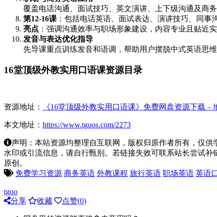
覆盖电话沟通、面试技巧、英文演讲、上下级沟通及商务
第12-16课
：包括电话英语、面试表达、演讲技巧、同事
亮点
：强调沟通效率与职场形象建设，内容专业且贴近实
发音与表达优化指导
先导课重点训练发音和语调，帮助用户摆脱中式英语思维
16堂顶级外教实用口语课资源目录
资源地址：
《16堂顶级外教实用口语课》免费网盘资源下载 –
本文地址：
https://www.tgoos.com/2273
声明：本站资源均整理自互联网，版权归原作者所有，仅供
水印或引流信息，请自行甄别。若链接失效可联系站长尝试补链。若侵
原创。
免费学习资源
商务英语
外教课程
旅行英语
职场英语
英语
tgoo
分享
收藏
点赞(
0
)