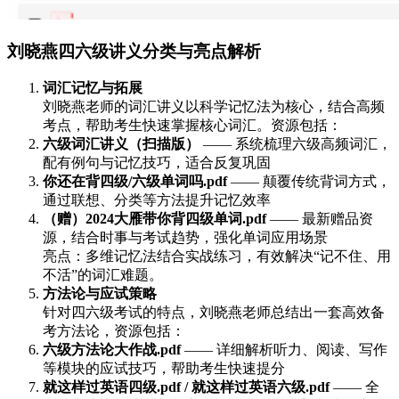
刘晓燕四六级讲义分类与亮点解析
词汇记忆与拓展
刘晓燕老师的词汇讲义以科学记忆法为核心，结合高频
考点，帮助考生快速掌握核心词汇。资源包括：
六级词汇讲义（扫描版）
—— 系统梳理六级高频词汇，
配有例句与记忆技巧，适合反复巩固
你还在背四级/六级单词吗.pdf
—— 颠覆传统背词方式，
通过联想、分类等方法提升记忆效率
（赠）2024大雁带你背四级单词.pdf
—— 最新赠品资
源，结合时事与考试趋势，强化单词应用场景
亮点：多维记忆法结合实战练习，有效解决“记不住、用
不活”的词汇难题。
方法论与应试策略
针对四六级考试的特点，刘晓燕老师总结出一套高效备
考方法论，资源包括：
六级方法论大作战.pdf
—— 详细解析听力、阅读、写作
等模块的应试技巧，帮助考生快速提分
就这样过英语四级.pdf / 就这样过英语六级.pdf
—— 全