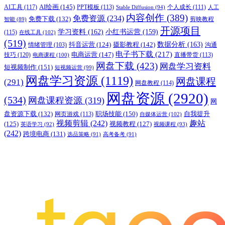
AI绘画
(145)
AI工具
(117)
PPT模板
(113)
个人成长
(111)
Stable Diffusion
(94)
人工
内容创作
(389)
免费资源
(234)
免费下载
(132)
剪映教程
智能
(89)
开源项目
学习资料
(162)
小红书运营
(159)
(115)
在线工具
(102)
(519)
摄影教程
(142)
数据分析
(163)
抖音运营
(124)
沟通
情绪管理
(103)
电子书下载
(217)
电商运营
(147)
技巧
(120)
直播带货
(113)
电商课程
(100)
网盘下载
(423)
网盘学习资料
短视频制作
(151)
短视频运营
(99)
网盘学习资源
(1119)
网盘课程
(291)
网盘教程
(114)
网盘资源
(2920)
(534)
网盘课程资源
(319)
网
职场技能
(150)
盘资源下载
(132)
网页游戏
(113)
自我提升
自媒体运营
(102)
视频剪辑
(242)
趣站
(125)
视频教程
(127)
英语学习
(92)
视频课程
(93)
(242)
跨境电商
(131)
选品策略
(91)
高考备考
(91)