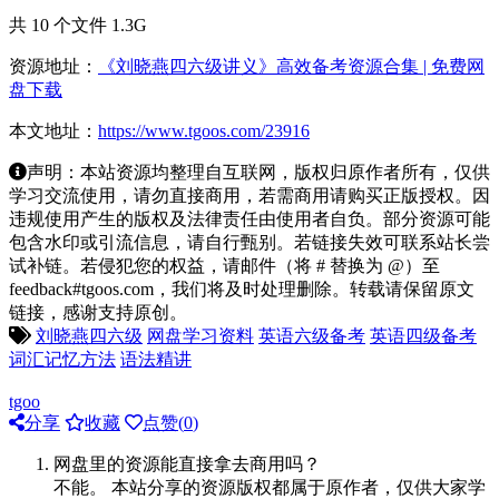
共 10 个文件 1.3G
资源地址：
《刘晓燕四六级讲义》高效备考资源合集 | 免费网
盘下载
本文地址：
https://www.tgoos.com/23916
声明：本站资源均整理自互联网，版权归原作者所有，仅供
学习交流使用，请勿直接商用，若需商用请购买正版授权。因
违规使用产生的版权及法律责任由使用者自负。部分资源可能
包含水印或引流信息，请自行甄别。若链接失效可联系站长尝
试补链。若侵犯您的权益，请邮件（将 # 替换为 @）至
feedback#tgoos.com，我们将及时处理删除。转载请保留原文
链接，感谢支持原创。
刘晓燕四六级
网盘学习资料
英语六级备考
英语四级备考
词汇记忆方法
语法精讲
tgoo
分享
收藏
点赞(
0
)
网盘里的资源能直接拿去商用吗？
不能。 本站分享的资源版权都属于原作者，仅供大家学