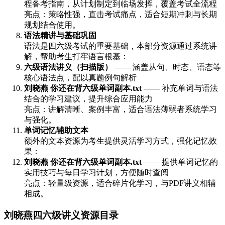
程备考指南，从计划制定到临场发挥，覆盖考试全流程
亮点：策略性强，直击考试痛点，适合短期冲刺与长期
规划结合使用。
语法精讲与基础巩固
语法是四六级考试的重要基础，本部分资源通过系统讲
解，帮助考生打牢语言根基：
六级语法讲义（扫描版）
—— 涵盖从句、时态、语态等
核心语法点，配以真题例句解析
刘晓燕 你还在背六级单词副本.txt
—— 补充单词与语法
结合的学习建议，提升综合应用能力
亮点：讲解清晰、案例丰富，适合语法薄弱者系统学习
与强化。
单词记忆辅助文本
额外的文本资源为考生提供灵活学习方式，强化记忆效
果：
刘晓燕 你还在背六级单词副本.txt
—— 提供单词记忆的
实用技巧与每日学习计划，方便随时查阅
亮点：轻量级资源，适合碎片化学习，与PDF讲义相辅
相成。
刘晓燕四六级讲义资源目录