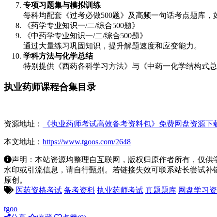
专项习题集与模拟训练
每科均配套《过考必做500题》及高频一句话考点题库，
《药学专业知识一/二/综合500题》
《中药学专业知识一/二/综合500题》
通过大量练习巩固知识，提升解题速度和应变能力。
学科方法与化学总结
特别提供《西药各科学习方法》与《中药一化学结构式总
执业药师课程合集目录
资源地址：
《执业药师考试高效备考资料包》免费网盘资源下
本文地址：
https://www.tgoos.com/2648
声明：本站资源均整理自互联网，版权归原作者所有，仅供
水印或引流信息，请自行甄别。若链接失效可联系站长尝试补链。若侵
原创。
医药资格考试
备考资料
执业药师考试
真题题库
网盘学习资
tgoo