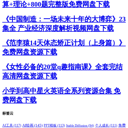
算+理论+800题完整版免费网盘下载
《中国制造：一场未来十年的大博弈》23
集全 产业经济深度解析视频网盘下载
《范李猿14天体态矫正计划（上身篇）》
免费网盘资源下载
《女性必备的20堂q趣指南课》全套完结
高清网盘资源下载
小学到高中星火英语全系列资源合集 免
费网盘下载
标签云
AI绘画
(145)
AI工具
(117)
PPT模板
(113)
免费
Stable Diffusion
(94)
个人成长
(111)