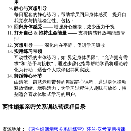
用
静心与冥想引导
每日配套的静心练习，帮助学员回归身体感受，提升自
我觉察与情绪稳定性。包括：
回归身体感受
—— 增强身心连接，减少压力干扰
打开自己
&
抱持生命能量
—— 支持情感释放与能量管
理
冥想引导
—— 深化内在平静，促进学习吸收
实用练习带领
互动性强的主体练习，如“界定身体界限”、“允许拥有需
求”和“给予与接收”，通过步骤化指导帮助学员将理论转
化为行动，适合个人或伴侣共同实践。
舞蹈静心环节
由清流、谦慧老师带领的舞蹈静心课程，通过身体律动
释放情绪、增强活力，为学习过程注入趣味与放松，特
别适合喜欢体验式学习的用户。
两性婚姻亲密关系训练营课程目录
资源地址：
《两性婚姻亲密关系训练营》莎兰·汉考克亲授课