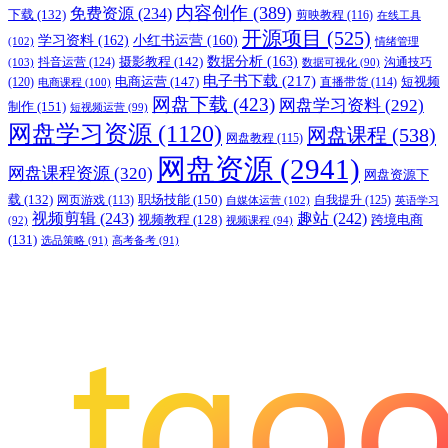
内容创作
(389)
免费资源
(234)
下载
(132)
剪映教程
(116)
在线工具
开源项目
(525)
学习资料
(162)
小红书运营
(160)
(102)
情绪管理
摄影教程
(142)
数据分析
(163)
抖音运营
(124)
沟通技巧
(103)
数据可视化
(90)
电子书下载
(217)
电商运营
(147)
短视频
(120)
直播带货
(114)
电商课程
(100)
网盘下载
(423)
网盘学习资料
(292)
制作
(151)
短视频运营
(99)
网盘学习资源
(1120)
网盘课程
(538)
网盘教程
(115)
网盘资源
(2941)
网盘课程资源
(320)
网盘资源下
职场技能
(150)
载
(132)
网页游戏
(113)
自我提升
(125)
自媒体运营
(102)
英语学习
视频剪辑
(243)
趣站
(242)
视频教程
(128)
跨境电商
(92)
视频课程
(94)
(131)
选品策略
(91)
高考备考
(91)