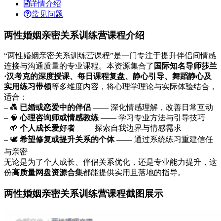
详情介绍
常见问题
两性婚姻亲密关系训练营课程介绍
“两性婚姻亲密关系训练营课程”是一门专注于提升伴侣间情感
连接与沟通质量的专业课程。本资源集合了
国际知名导师莎兰
·汉考克的深度授课、每日课程复盘、静心引导、舞蹈静心及
实用练习带领
等多维度内容，将心理学理论与实际体验结合，
适合：
– 💑
已婚或恋爱中的伴侣
—— 深化情感理解，改善日常互动
– 🧠
心理咨询师或情感教练
—— 学习专业方法与引导技巧
– 🌱
个人成长爱好者
—— 探索自我边界与情感需求
– 🕊️
希望修复或提升关系的个体
—— 通过系统练习重建信任
与亲密
无论是为了个人成长、伴侣关系优化，还是专业能力提升，这
份
高质量网盘资源合集
都能提供实用且落地的指导。
两性婚姻亲密关系训练营课程截图展示