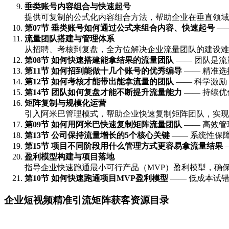
垂类账号内容组合与快速起号
提供可复制的公式化内容组合方法，帮助企业在垂直领域
第07节 垂类账号如何通过公式来组合内容、快速起号
—
流量团队搭建与管理体系
从招聘、考核到复盘，全方位解决企业流量团队的建设难
第08节 如何快速搭建能拿结果的流量团队
—— 团队是流
第11节 如何招到能做十几个账号的优秀编导
—— 精准选
第12节 如何考核才能带出能拿流量的团队
—— 科学激
第14节 团队如何复盘才能不断提升流量能力
—— 持续
矩阵复制与规模化运营
引入阿米巴管理模式，帮助企业快速复制矩阵团队，实现
第09节 如何用阿米巴快速复制矩阵流量团队
—— 高效
第13节 公司保持流量增长的5个核心关键
—— 系统性保
第15节 项目不同阶段用什么管理方式更容易拿流量结果
盈利模型构建与项目落地
指导企业快速跑通最小可行产品（MVP）盈利模型，确
第10节 如何快速跑通项目MVP盈利模型
—— 低成本试
企业短视频精准引流矩阵获客资源目录