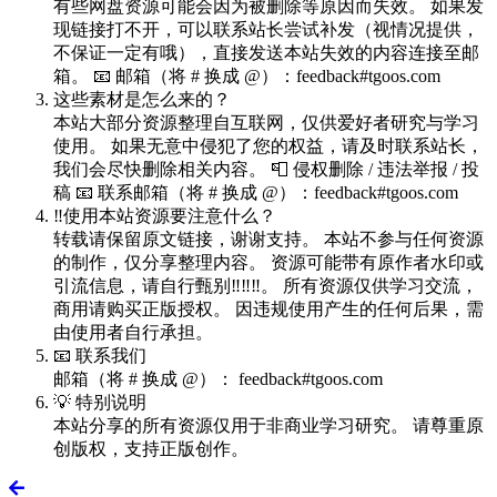
有些网盘资源可能会因为被删除等原因而失效。 如果发
现链接打不开，可以联系站长尝试补发（视情况提供，
不保证一定有哦），直接发送本站失效的内容连接至邮
箱。 📧 邮箱（将 # 换成 @）：feedback#tgoos.com
这些素材是怎么来的？
本站大部分资源整理自互联网，仅供爱好者研究与学习
使用。 如果无意中侵犯了您的权益，请及时联系站长，
我们会尽快删除相关内容。 📮 侵权删除 / 违法举报 / 投
稿 📧 联系邮箱（将 # 换成 @）：feedback#tgoos.com
‼️使用本站资源要注意什么？
转载请保留原文链接，谢谢支持。 本站不参与任何资源
的制作，仅分享整理内容。 资源可能带有原作者水印或
引流信息，请自行甄别‼️‼️‼️。 所有资源仅供学习交流，
商用请购买正版授权。 因违规使用产生的任何后果，需
由使用者自行承担。
📧 联系我们
邮箱（将 # 换成 @）： feedback#tgoos.com
💡 特别说明
本站分享的所有资源仅用于非商业学习研究。 请尊重原
创版权，支持正版创作。