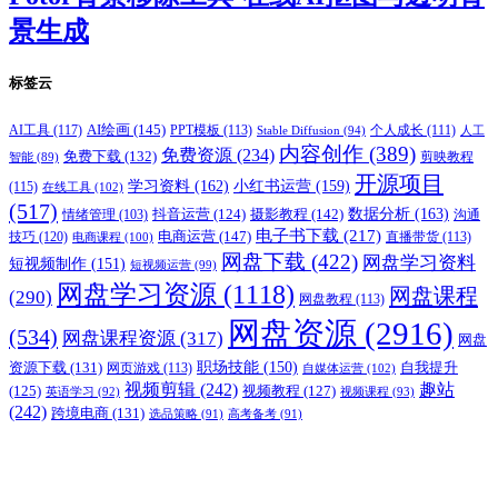
景生成
标签云
AI绘画
(145)
AI工具
(117)
PPT模板
(113)
个人成长
(111)
Stable Diffusion
(94)
人工
内容创作
(389)
免费资源
(234)
免费下载
(132)
剪映教程
智能
(89)
开源项目
学习资料
(162)
小红书运营
(159)
(115)
在线工具
(102)
(517)
摄影教程
(142)
数据分析
(163)
抖音运营
(124)
沟通
情绪管理
(103)
电子书下载
(217)
电商运营
(147)
技巧
(120)
直播带货
(113)
电商课程
(100)
网盘下载
(422)
网盘学习资料
短视频制作
(151)
短视频运营
(99)
网盘学习资源
(1118)
网盘课程
(290)
网盘教程
(113)
网盘资源
(2916)
(534)
网盘课程资源
(317)
网盘
职场技能
(150)
资源下载
(131)
网页游戏
(113)
自我提升
自媒体运营
(102)
视频剪辑
(242)
趣站
(125)
视频教程
(127)
英语学习
(92)
视频课程
(93)
(242)
跨境电商
(131)
选品策略
(91)
高考备考
(91)