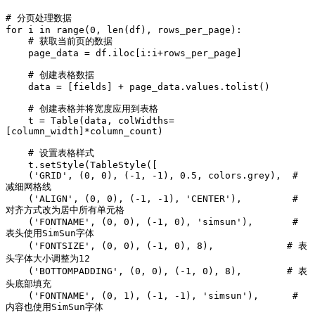
# 分页处理数据

for i in range(0, len(df), rows_per_page):

    # 获取当前页的数据

    page_data = df.iloc[i:i+rows_per_page]

    # 创建表格数据

    data = [fields] + page_data.values.tolist()

    # 创建表格并将宽度应用到表格

    t = Table(data, colWidths=
[column_width]*column_count)

    # 设置表格样式

    t.setStyle(TableStyle([

    ('GRID', (0, 0), (-1, -1), 0.5, colors.grey),  # 
减细网格线

    ('ALIGN', (0, 0), (-1, -1), 'CENTER'),         # 
对齐方式改为居中所有单元格

    ('FONTNAME', (0, 0), (-1, 0), 'simsun'),       # 
表头使用SimSun字体

    ('FONTSIZE', (0, 0), (-1, 0), 8),             # 表
头字体大小调整为12

    ('BOTTOMPADDING', (0, 0), (-1, 0), 8),        # 表
头底部填充

    ('FONTNAME', (0, 1), (-1, -1), 'simsun'),      # 
内容也使用SimSun字体
