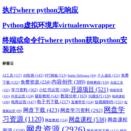
执行where python无响应
Python虚拟环境库virtualenvwrapper
终端或命令行where python获取python安
装路径
标签云
AI绘画
(145)
AI工具
(117)
PPT模板
(113)
免费
Stable Diffusion
(94)
个人成长
(111)
内容创作
(389)
免费资源
(234)
下载
(132)
剪映教程
(116)
在线工具
开源项目
(521)
学习资料
(162)
小红书运营
(160)
(102)
情绪管理
摄影教程
(142)
数据分析
(163)
抖音运营
(124)
沟通技巧
(120)
(103)
电商课程
电子书下载
(217)
电商运营
(147)
短视频制作
(151)
直播带货
(114)
(100)
短
网盘学
网盘下载
(423)
网盘学习资料
(292)
视频运营
(99)
习资源
(1120)
网盘课程
(538)
网盘课程
网盘教程
(114)
网盘资源
(2926)
资源
(319)
网盘资源下载
(132)
网页