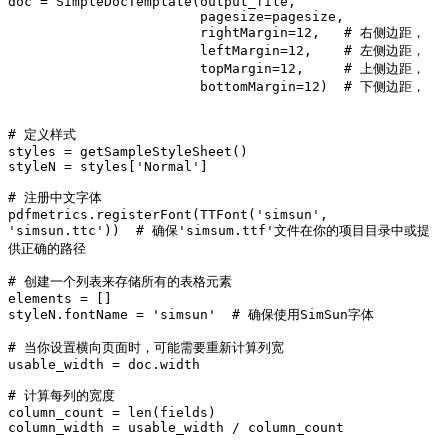
doc = SimpleDocTemplate(output_file, 

                        pagesize=pagesize,

                        rightMargin=12,   # 右侧边距，

                        leftMargin=12,    # 左侧边距，

                        topMargin=12,     # 上侧边距，

                        bottomMargin=12)  # 下侧边距，

# 定义样式

styles = getSampleStyleSheet()

styleN = styles['Normal']

# 注册中文字体

pdfmetrics.registerFont(TTFont('simsun', 
'simsun.ttc'))  # 确保'simsum.ttf'文件在你的项目目录中或提
供正确的路径

# 创建一个列表来存储所有的表格元素

elements = []

styleN.fontName = 'simsun'  # 确保使用SimSun字体

# 当你设置横向页面时，可能需要重新计算列宽

usable_width = doc.width

# 计算每列的宽度

column_count = len(fields)

column_width = usable_width / column_count
