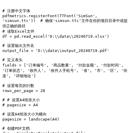
# 注册中文字体

pdfmetrics.registerFont(TTFont('SimSun', 
'simsun.ttc'))  # 确保'simsun.ttc'文件在你的项目目录中或提
供正确的路径

# 读取Excel文件

df = pd.read_excel('D:\\data\\20240719.xlsx')

# 设置输出文件名

output_file = 'D:\\data\\output_20240719.pdf'

# 定义表头

fields = ['订单编号', '商品数量', '付款金额', '付款时间', 
'订单状态', '收件人', '收件人手机号', '省', '市', '区', '街
道', '详细地址']

# 设置每页的行数

rows_per_page = 28

# # 设置A4纸张大小

# pagesize = A4

# 设置A4纸张大小为横向

pagesize = landscape(A4)

# 创建PDF文档
