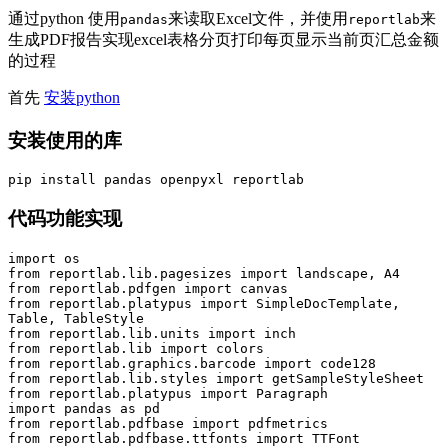
通过python 使用
来读取Excel文件，并使用
来
pandas
reportlab
生成PDF报告实现excel表格分页打印每页显示当前页汇总金额
的过程
首先
安装python
安装使用的库
pip install pandas openpyxl reportlab
代码功能实现
import os

from reportlab.lib.pagesizes import landscape, A4

from reportlab.pdfgen import canvas

from reportlab.platypus import SimpleDocTemplate, 
Table, TableStyle

from reportlab.lib.units import inch

from reportlab.lib import colors

from reportlab.graphics.barcode import code128

from reportlab.lib.styles import getSampleStyleSheet

from reportlab.platypus import Paragraph

import pandas as pd

from reportlab.pdfbase import pdfmetrics

from reportlab.pdfbase.ttfonts import TTFont
