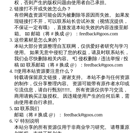
权，否则产生的版权问题由使用者自己承担。
链接打不开或失效怎么办？
有些网盘资源可能会因为被删除等原因而失效。 如果发
现链接打不开，可以联系站长尝试补发（视情况提供，
不保证一定有哦），直接发送本站失效的内容连接至邮
箱。 📧 邮箱（将 # 换成 @）：feedback#tgoos.com
这些素材是怎么来的？
本站大部分资源整理自互联网，仅供爱好者研究与学习
使用。 如果无意中侵犯了您的权益，请及时联系站长，
我们会尽快删除相关内容。 📮 侵权删除 / 违法举报 / 投
稿 📧 联系邮箱（将 # 换成 @）：feedback#tgoos.com
‼️使用本站资源要注意什么？
转载请保留原文链接，谢谢支持。 本站不参与任何资源
的制作，仅分享整理内容。 资源可能带有原作者水印或
引流信息，请自行甄别‼️‼️‼️。 所有资源仅供学习交流，
商用请购买正版授权。 因违规使用产生的任何后果，需
由使用者自行承担。
📧 联系我们
邮箱（将 # 换成 @）： feedback#tgoos.com
💡 特别说明
本站分享的所有资源仅用于非商业学习研究。 请尊重原