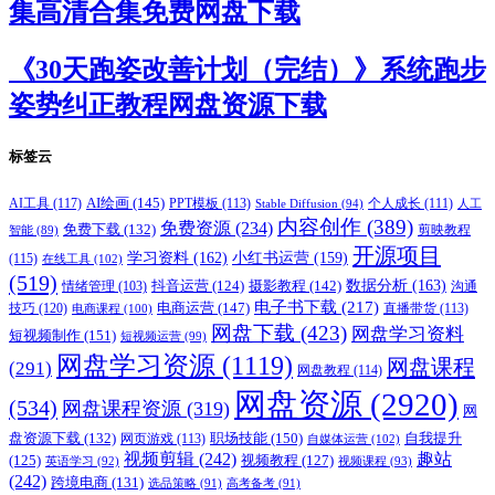
集高清合集免费网盘下载
《30天跑姿改善计划（完结）》系统跑步
姿势纠正教程网盘资源下载
标签云
AI绘画
(145)
AI工具
(117)
PPT模板
(113)
个人成长
(111)
Stable Diffusion
(94)
人工
内容创作
(389)
免费资源
(234)
免费下载
(132)
剪映教程
智能
(89)
开源项目
学习资料
(162)
小红书运营
(159)
(115)
在线工具
(102)
(519)
摄影教程
(142)
数据分析
(163)
抖音运营
(124)
沟通
情绪管理
(103)
电子书下载
(217)
电商运营
(147)
技巧
(120)
直播带货
(113)
电商课程
(100)
网盘下载
(423)
网盘学习资料
短视频制作
(151)
短视频运营
(99)
网盘学习资源
(1119)
网盘课程
(291)
网盘教程
(114)
网盘资源
(2920)
(534)
网盘课程资源
(319)
网
职场技能
(150)
盘资源下载
(132)
网页游戏
(113)
自我提升
自媒体运营
(102)
视频剪辑
(242)
趣站
(125)
视频教程
(127)
英语学习
(92)
视频课程
(93)
(242)
跨境电商
(131)
选品策略
(91)
高考备考
(91)