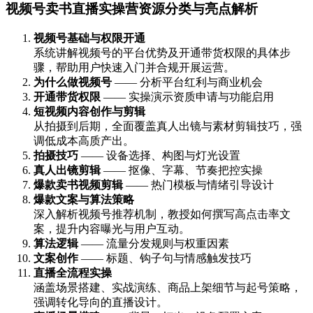
视频号卖书直播实操营资源分类与亮点解析
视频号基础与权限开通
系统讲解视频号的平台优势及开通带货权限的具体步
骤，帮助用户快速入门并合规开展运营。
为什么做视频号
—— 分析平台红利与商业机会
开通带货权限
—— 实操演示资质申请与功能启用
短视频内容创作与剪辑
从拍摄到后期，全面覆盖真人出镜与素材剪辑技巧，强
调低成本高质产出。
拍摄技巧
—— 设备选择、构图与灯光设置
真人出镜剪辑
—— 抠像、字幕、节奏把控实操
爆款卖书视频剪辑
—— 热门模板与情绪引导设计
爆款文案与算法策略
深入解析视频号推荐机制，教授如何撰写高点击率文
案，提升内容曝光与用户互动。
算法逻辑
—— 流量分发规则与权重因素
文案创作
—— 标题、钩子句与情感触发技巧
直播全流程实操
涵盖场景搭建、实战演练、商品上架细节与起号策略，
强调转化导向的直播设计。