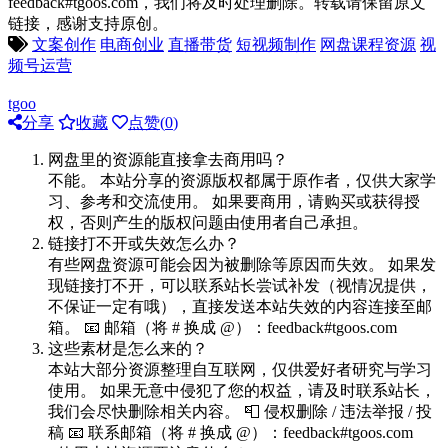
feedback#tgoos.com，我们将及时处理删除。转载请保留原文
链接，感谢支持原创。
文案创作
电商创业
直播带货
短视频制作
网盘课程资源
视
频号运营
tgoo
分享
收藏
点赞(
0
)
网盘里的资源能直接拿去商用吗？
不能。 本站分享的资源版权都属于原作者，仅供大家学
习、参考和交流使用。 如果要商用，请购买或获得授
权，否则产生的版权问题由使用者自己承担。
链接打不开或失效怎么办？
有些网盘资源可能会因为被删除等原因而失效。 如果发
现链接打不开，可以联系站长尝试补发（视情况提供，
不保证一定有哦），直接发送本站失效的内容连接至邮
箱。 📧 邮箱（将 # 换成 @）：feedback#tgoos.com
这些素材是怎么来的？
本站大部分资源整理自互联网，仅供爱好者研究与学习
使用。 如果无意中侵犯了您的权益，请及时联系站长，
我们会尽快删除相关内容。 📮 侵权删除 / 违法举报 / 投
稿 📧 联系邮箱（将 # 换成 @）：feedback#tgoos.com