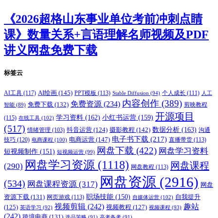
《2026超格山东事业单位考前冲刺点睛
课》数量关系+言语理解名师视频及PDF
讲义网盘免费下载
标签云
AI绘画
(145)
AI工具
(117)
PPT模板
(113)
个人成长
(111)
Stable Diffusion
(94)
人工
内容创作
(389)
免费资源
(234)
免费下载
(132)
剪映教程
智能
(89)
开源项目
学习资料
(162)
小红书运营
(159)
(115)
在线工具
(102)
(517)
摄影教程
(142)
数据分析
(163)
抖音运营
(124)
沟通
情绪管理
(103)
电子书下载
(217)
电商运营
(147)
技巧
(120)
直播带货
(113)
电商课程
(100)
网盘下载
(422)
网盘学习资料
短视频制作
(151)
短视频运营
(99)
网盘学习资源
(1118)
网盘课程
(290)
网盘教程
(113)
网盘资源
(2916)
(534)
网盘课程资源
(317)
网盘
职场技能
(150)
资源下载
(131)
网页游戏
(113)
自我提升
自媒体运营
(102)
视频剪辑
(242)
趣站
(125)
视频教程
(127)
英语学习
(92)
视频课程
(93)
(242)
跨境电商
(131)
选品策略
(91)
高考备考
(91)