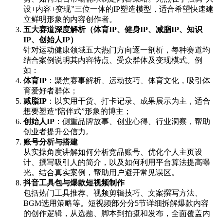
设+内容+变现”三位一体的IP塑造模型，适合希望快速建
立鲜明形象的内容创作者。
五大赛道深度解析（体育IP、健身IP、减脂IP、知识
IP、创始人IP）
针对运动健康领域五大热门方向逐一剖析，每种赛道均
结合案例说明其内容特点、受众群体及变现模式。例
如：
体育IP
：聚焦赛事解析、运动技巧、体育文化，吸引体
育爱好者群体；
减脂IP
：以实用干货、打卡记录、成果展示为主，适合
想要塑造“陪伴式”形象的博主；
创始人IP
：侧重品牌故事、创业心得、行业洞察，帮助
创业者提升公信力。
账号分析与搭建
从实操角度讲解如何分析竞品账号、优化个人主页设
计、撰写吸引人的简介，以及如何利用平台算法提高曝
光。结合真实案例，帮助用户避开常见误区。
抖音工具包与爆款短视频制作
包括热门工具推荐、视频剪辑技巧、文案撰写方法、
BGM选用策略等。短视频部分分5节详细拆解爆款内容
的创作逻辑，从选题、脚本到拍摄和发布，全面覆盖内